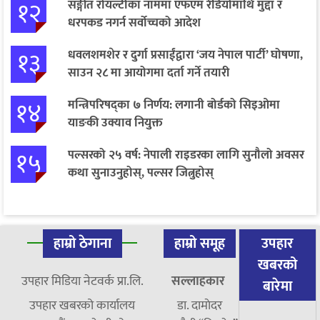
१२
सङ्गीत रोयल्टीका नाममा एफएम रेडियोमाथि मुद्दा र
धरपकड नगर्न सर्वोच्चको आदेश
१३
धवलशमशेर र दुर्गा प्रसाईंद्वारा ‘जय नेपाल पार्टी’ घोषणा,
साउन २८ मा आयोगमा दर्ता गर्ने तयारी
१४
मन्त्रिपरिषद्का ७ निर्णय: लगानी बोर्डको सिइओमा
याङकी उक्याव नियुक्त
१५
पल्सरको २५ वर्ष: नेपाली राइडरका लागि सुनौलो अवसर
कथा सुनाउनुहोस्, पल्सर जित्नुहोस्
हाम्रो ठेगाना
हाम्रो समूह
उपहार
खबरको
उपहार मिडिया नेटवर्क प्रा.लि.
सल्लाहकार
बारेमा
उपहार खबरको कार्यालय
डा. दामाेदर