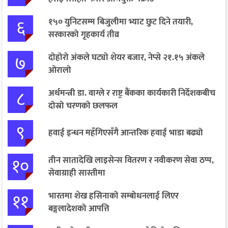
६
१५० युनिटसम्म बिजुलीमा भ्याट छुट दिने तयारी,
सरकारको गृहकार्य तीव्र
७
दोहोरो अंकले घट्यो शेयर बजार, नेप्से २१.१५ अंकले
ओरालो
८
अर्थमन्त्री डा. वाग्ले र राष्ट्र बैंकका कार्यकारी निर्देशकबीच
दोस्रो चरणको छलफल
९
हवाई इन्धन महँगिएसँगै आन्तरिक हवाई भाडा बढ्यो
१०
तीन सातादेखि लाइसेन्स वितरण र नवीकरण सेवा ठप्प,
सेवाग्राही सास्तीमा
११
भारतमा शेख हसिनाको सम्बोधनलाई लिएर
बङ्गलादेशको आपत्ति