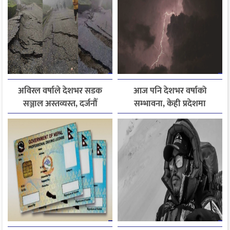
अविरल वर्षाले देशभर सडक
आज पनि देशभर वर्षाको
सञ्जाल अस्तव्यस्त, दर्जनौँ
सम्भावना, केही प्रदेशमा
राजमार्ग अवरुद्ध
भारीदेखि धेरै भारी वर्षा हुने
चेतावनी