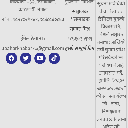
काठमाडौं –३२, पेप्सीकोला,
पुडासैनी “किशाेर”
सूचना प्रविधिको
काठमाडौँ, नेपाल
तीव्र विस्तार र
सञ्चालक
डिजिटल युगको
फोन : ९८५१०२५९४९, ९८४८८४०८६३
/
सम्पादक
विकाससँगै,
रामदत्त मिश्र
विश्वले सञ्चार र
ईमेल ठेगाना :
९८५१०२५९४९
समाचार प्राप्तिको
upaharkhabar76@gmail.com
हाम्रो सम्पूर्ण टिम
नयाँ युगमा प्रवेश
गरिसकेको छ।
यही यथार्थलाई
आत्मसात गर्दै,
हामीले
“उपहार
खबर अनलाइन”
को स्थापना गरेका
छौं । सत्य,
निष्पक्षता र
जनउत्तरदायित्वमा
अडिग रही