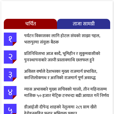
चर्चित
ताजा सामग्री
१
पर्यटन विकासका लागि होटल संघको साझा पहल,
भक्तपुरमा संयुक्त बैठक
२
प्रतिनिधिसभा आज बस्दै, भूमिहीन र सुकुमवासीको
पुनःस्थापनाबारे जरुरी प्रस्तावमाथि छलफल हुने
३
अविरल वर्षाले देशभरका मुख्य राजमार्ग प्रभावित,
कान्तिलोकपथ र अरनिको राजमार्ग पूर्ण अवरुद्ध
४
ग्यास अभावबारे मुख्य सचिवको चासो, तीन महिनासम्म
मासिक ५० हजार मेट्रिक टनभन्दा बढी आयात गर्ने निर्णय
५
डीआईजी दीपेन्द्र शाहको नेतृत्वमा २८९ ग्राम खैरो
हेरोइनसहित फरार अभियुक्त पक्राउ