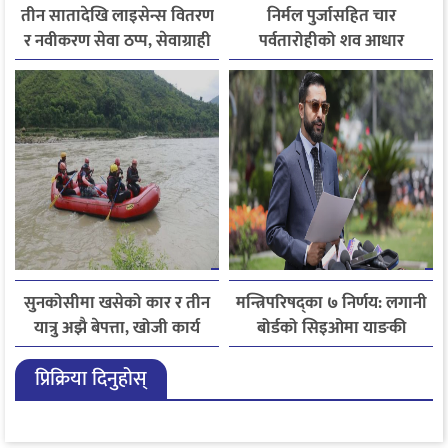
तीन सातादेखि लाइसेन्स वितरण
निर्मल पुर्जासहित चार
र नवीकरण सेवा ठप्प, सेवाग्राही
पर्वतारोहीको शव आधार
सास्तीमा
शिविरमा ल्याइयो, तीन अझै
बेपत्ता
सुनकोसीमा खसेको कार र तीन
मन्त्रिपरिषद्का ७ निर्णय: लगानी
यात्रु अझै बेपत्ता, खोजी कार्य
बोर्डको सिइओमा याङकी
जारी
उक्याव नियुक्त
प्रिक्रिया दिनुहोस्