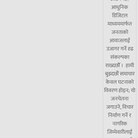
आधुनिक
डिजिटल
माध्यममार्फत
जनताको
आवाजलाई
उजागर गर्ने दृढ
संकल्पका
राख्दछौँ । हामी
बुझ्दछौं समाचार
केवल घटनाको
विवरण होइन; यो
जनचेतना
जगाउने, विचार
निर्माण गर्ने र
नागरिक
जिम्मेवारीलाई