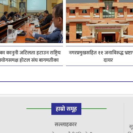
ेत्रका कानुनी जटिलता हटाउन राष्ट्रिय
नगरप्रमुखसहित ११ जनाविरुद्ध भ्रष्टाच
योगसमक्ष होटल संघ बागमतीका
दायर
पाँचबुँदे माग
हाम्रो समूह
सल्लाहकार
सू