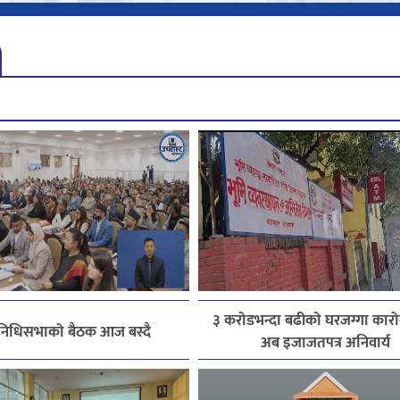
३ करोडभन्दा बढीको घरजग्गा कारोब
िनिधिसभाको बैठक आज बस्दै
अब इजाजतपत्र अनिवार्य