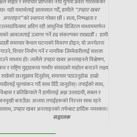
्वले सञ्चार र समाचार प्राप्तिको नयाँ युगमा प्रवेश गरिसकेको
छ। यही यथार्थलाई आत्मसात गर्दै, हामीले
“उपहार खबर
अनलाइन”
को स्थापना गरेका छौं । सत्य, निष्पक्षता र
उत्तरदायित्वमा अडिग रही आधुनिक डिजिटल माध्यममार्फत
ाको आवाजलाई उजागर गर्ने दृढ संकल्पका राख्दछौँ । हामी
झ्दछौं समाचार केवल घटनाको विवरण होइन; यो जनचेतना
गाउने, विचार निर्माण गर्ने र नागरिक जिम्मेवारीलाई सशक्त
ाउने माध्यम हो। त्यसैले उपहार खबर अनलाइनले विश्लेषण,
ार र राष्ट्रिय मुद्दाहरूमा गम्भीर संवादको माहोल बनाउने लक्ष्य
राखेको छ।सुझाव दिनुहोस्, समाचार पठाउनुहोस्र हाम्रो
मग्रीलाई मूल्यांकन गर्दै साथ दिँदै जानुहोस्। तपाईंको साथ,
विश्वास र प्रतिक्रियाले नै हामीलाई अझ उत्तरदायी, सबल र
जनमुखी बनाउँछ। अन्तमा तपाईंहरूको निरन्तर साथ रहने
्षासाथ, उपहार खबर अनलाइनको तर्फबाट हार्दिक नमस्कार।
सञ्चालक