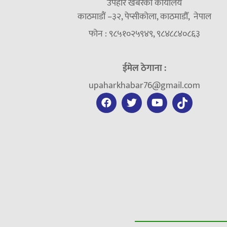
उपहार खबरको कार्यालय
काठमाडौं –३२, पेप्सीकोला, काठमाडौँ, नेपाल
फोन : ९८५१०२५९४९, ९८४८८४०८६३
ईमेल ठेगाना :
upaharkhabar76@gmail.com