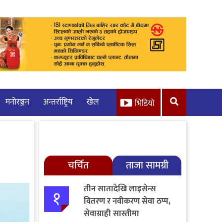
मनाेरञ्जन
अन्तर्राष्ट्रिय
खेल
भिडियो
चर्चित
ताजा सामग्री
तीन सातादेखि लाइसेन्स
१
वितरण र नवीकरण सेवा ठप्प,
सेवाग्राही सास्तीमा