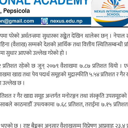
मा परेको अर्थतन्त्रमा सुधारका सङ्केत देखिन थालेका छन् । नेपाल राष्ट्
िना (वैशाख) सम्मको देशको आर्थिक तथा वित्तीय स्थितिसम्बन्धी प्र
ितिमा सुधार आएको उल्लेख गरेको हो ।
.४१ प्रतिशत रहेको छ जुन् २०७९ वैशाखमा ७.८७ प्रतिशत थियो । ए
शाखमा खाद्य तथा पेय पदार्थ समूहको मुद्रास्फीति ५.५४ प्रतिशत र गैर 
मा उल्लेख छ ।
रतिशत र गैर खाद्य समूह अन्तर्गत मनोरञ्जन तथा संस्कृति उपसमूहको
त हिसाबले काठमाडौँ उपत्यकामा ७.६८ प्रतिशत, तराईमा ७.१५ प्रतिश
ि भएको छ । राष्ट्र बैङ्कका अनुसार वैशाखसम्म विप्रेषण आप्रवाह २३.४ 