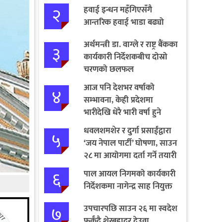
२
हवाई इन्धन महँगिएसँगै
आन्तरिक हवाई भाडा बढ्यो
अर्थमन्त्री डा. वाग्ले र राष्ट्र बैंकका
३
कार्यकारी निर्देशकबीच दोस्रो
चरणको छलफल
आज पनि देशभर वर्षाको
४
सम्भावना, केही प्रदेशमा
भारीदेखि धेरै भारी वर्षा हुने
चेतावनी
धवलशमशेर र दुर्गा प्रसाईंद्वारा
५
‘जय नेपाल पार्टी’ घोषणा, साउन
२८ मा आयोगमा दर्ता गर्ने तयारी
६
पाल आयल निगमको कार्यकारी
निर्देशकमा नागेन्द्र साह नियुक्त
७
उपचारपछि साउन २६ मा स्वदेश
फर्कँदै शेरबहादुर देउवा