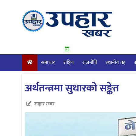
Skip
to
content
समाचार
राष्ट्रिय
राजनीति
स्थानीय तह
आ
अर्थतन्त्रमा सुधारको सङ्केत
उपहार खबर