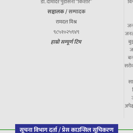
डा. दामाेदर पुडासैनी “किशाेर”
विश
सञ्चालक /
सम्पादक
रामदत्त मिश्र
जन
९८५१०२५९४९
जनत
बु
हाम्रो सम्पूर्ण टिम
ज
बन
सरोक
सा
अपेक
सूचना विभाग दर्ता / प्रेस काउन्सिल सूचिकरण