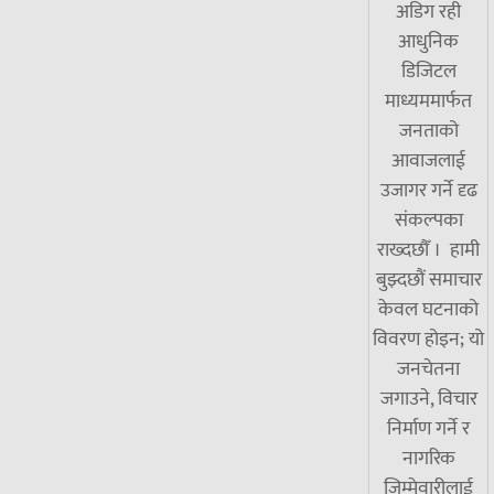
अडिग रही
आधुनिक
डिजिटल
माध्यममार्फत
जनताको
आवाजलाई
उजागर गर्ने दृढ
संकल्पका
राख्दछौँ । हामी
बुझ्दछौं समाचार
केवल घटनाको
विवरण होइन; यो
जनचेतना
जगाउने, विचार
निर्माण गर्ने र
नागरिक
जिम्मेवारीलाई