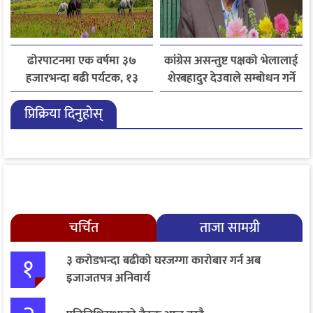
ढोरपाटनमा एक वर्षमा ३७
कांग्रेस असन्तुष्ट पक्षको भेलालाई
हजारभन्दा बढी पर्यटक, १३
शेरबहादुर देउवाले सम्बोधन गर्ने
हजारले बढ्यो आगमन
प्रिक्रिया दिनुहोस्
चर्चित
ताजा सामग्री
१
३ करोडभन्दा बढीको घरजग्गा कारोबार गर्न अब
इजाजतपत्र अनिवार्य