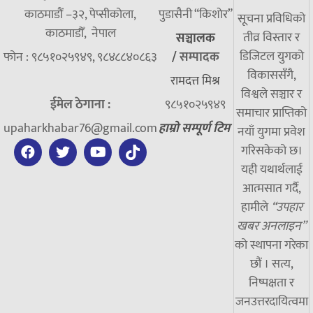
काठमाडौं –३२, पेप्सीकोला,
पुडासैनी “किशाेर”
सूचना प्रविधिको
काठमाडौँ, नेपाल
तीव्र विस्तार र
सञ्चालक
डिजिटल युगको
फोन : ९८५१०२५९४९, ९८४८८४०८६३
/
सम्पादक
विकाससँगै,
रामदत्त मिश्र
विश्वले सञ्चार र
ईमेल ठेगाना :
९८५१०२५९४९
समाचार प्राप्तिको
upaharkhabar76@gmail.com
हाम्रो सम्पूर्ण टिम
नयाँ युगमा प्रवेश
गरिसकेको छ।
यही यथार्थलाई
आत्मसात गर्दै,
हामीले
“उपहार
खबर अनलाइन”
को स्थापना गरेका
छौं । सत्य,
निष्पक्षता र
जनउत्तरदायित्वमा