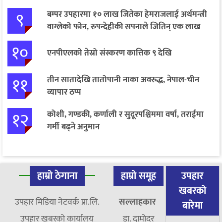
९
बम्पर उपहारमा १० लाख जितेका हेमराजलाई अर्थमन्त्री
वाग्लेको फोन, रुपन्देहीकी सपनाले जितिन् एक लाख
१०
एनपीएलको तेस्रो संस्करण कात्तिक ९ देखि
११
तीन सातादेखि तातोपानी नाका अवरुद्ध, नेपाल-चीन
व्यापार ठप्प
१२
कोशी, गण्डकी, कर्णाली र सुदूरपश्चिममा वर्षा, तराईमा
गर्मी बढ्ने अनुमान
हाम्रो ठेगाना
हाम्रो समूह
उपहार
खबरको
उपहार मिडिया नेटवर्क प्रा.लि.
सल्लाहकार
बारेमा
उपहार खबरको कार्यालय
डा. दामाेदर