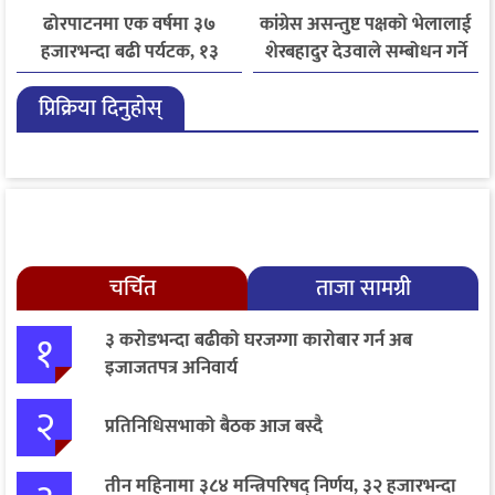
ढोरपाटनमा एक वर्षमा ३७
कांग्रेस असन्तुष्ट पक्षको भेलालाई
हजारभन्दा बढी पर्यटक, १३
शेरबहादुर देउवाले सम्बोधन गर्ने
हजारले बढ्यो आगमन
प्रिक्रिया दिनुहोस्
चर्चित
ताजा सामग्री
१
३ करोडभन्दा बढीको घरजग्गा कारोबार गर्न अब
इजाजतपत्र अनिवार्य
२
प्रतिनिधिसभाको बैठक आज बस्दै
तीन महिनामा ३८४ मन्त्रिपरिषद् निर्णय, ३२ हजारभन्दा