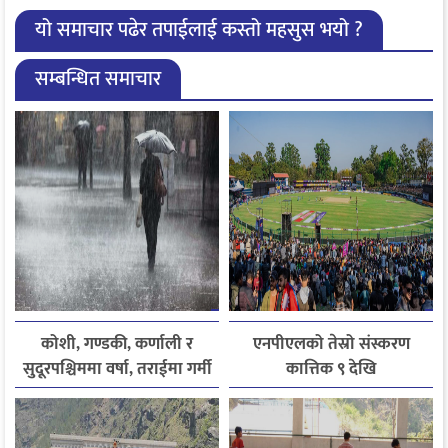
यो समाचार पढेर तपाईलाई कस्तो महसुस भयो ?
सम्बन्धित समाचार
कोशी, गण्डकी, कर्णाली र
एनपीएलको तेस्रो संस्करण
सुदूरपश्चिममा वर्षा, तराईमा गर्मी
कात्तिक ९ देखि
बढ्ने अनुमान