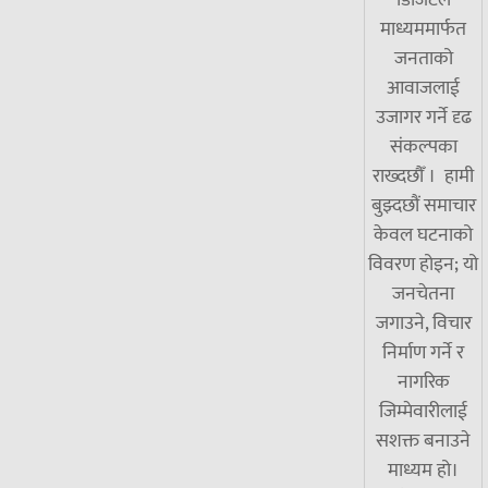
माध्यममार्फत
जनताको
आवाजलाई
उजागर गर्ने दृढ
संकल्पका
राख्दछौँ । हामी
बुझ्दछौं समाचार
केवल घटनाको
विवरण होइन; यो
जनचेतना
जगाउने, विचार
निर्माण गर्ने र
नागरिक
जिम्मेवारीलाई
सशक्त बनाउने
माध्यम हो।