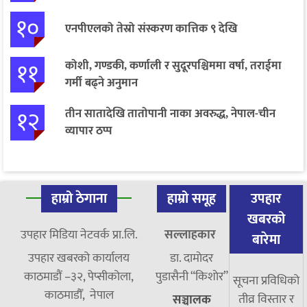
१०
एनपीएलको तेस्रो संस्करण कात्तिक ९ देखि
११
कोशी, गण्डकी, कर्णाली र सुदूरपश्चिममा वर्षा, तराईमा
गर्मी बढ्ने अनुमान
१२
तीन सातादेखि तातोपानी नाका अवरुद्ध, नेपाल-चीन
व्यापार ठप्प
हाम्रो ठेगाना
हाम्रो समूह
उपहार
खबरको
उपहार मिडिया नेटवर्क प्रा.लि.
सल्लाहकार
बारेमा
उपहार खबरको कार्यालय
डा. दामाेदर
काठमाडौं –३२, पेप्सीकोला,
पुडासैनी “किशाेर”
सूचना प्रविधिको
काठमाडौँ, नेपाल
तीव्र विस्तार र
सञ्चालक