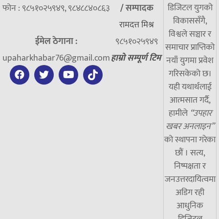
डिजिटल युगको
फोन : ९८५१०२५९४९, ९८४८८४०८६३
/
सम्पादक
विकाससँगै,
रामदत्त मिश्र
विश्वले सञ्चार र
ईमेल ठेगाना :
९८५१०२५९४९
समाचार प्राप्तिको
upaharkhabar76@gmail.com
हाम्रो सम्पूर्ण टिम
नयाँ युगमा प्रवेश
गरिसकेको छ।
यही यथार्थलाई
आत्मसात गर्दै,
हामीले
“उपहार
खबर अनलाइन”
को स्थापना गरेका
छौं । सत्य,
निष्पक्षता र
जनउत्तरदायित्वमा
अडिग रही
आधुनिक
डिजिटल