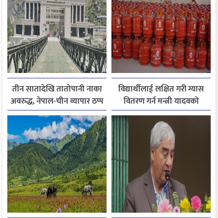
तीन सातादेखि तातोपानी नाका
विद्यार्थीलाई लक्षित गरी ग्यास
अवरुद्ध, नेपाल-चीन व्यापार ठप्प
वितरण गर्न मन्त्री यादवको
निर्देशन