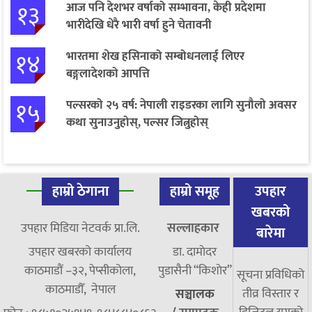
१३
आज पनि देशभर वर्षाको सम्भावना, केही प्रदेशमा
भारीदेखि धेरै भारी वर्षा हुने चेतावनी
१४
भारतमा शेख हसिनाको सम्बोधनलाई लिएर
बङ्गलादेशको आपत्ति
१५
पल्सरको २५ वर्ष: नेपाली राइडरका लागि सुनौलो अवसर
कथा सुनाउनुहोस्, पल्सर जित्नुहोस्
हाम्रो ठेगाना
हाम्रो समूह
उपहार
खबरको
उपहार मिडिया नेटवर्क प्रा.लि.
सल्लाहकार
बारेमा
उपहार खबरको कार्यालय
डा. दामाेदर
काठमाडौं –३२, पेप्सीकोला,
पुडासैनी “किशाेर”
सूचना प्रविधिको
काठमाडौँ, नेपाल
तीव्र विस्तार र
सञ्चालक