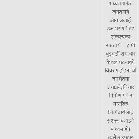
माध्यममार्फत
जनताको
आवाजलाई
उजागर गर्ने दृढ
संकल्पका
राख्दछौँ । हामी
बुझ्दछौं समाचार
केवल घटनाको
विवरण होइन; यो
जनचेतना
जगाउने, विचार
निर्माण गर्ने र
नागरिक
जिम्मेवारीलाई
सशक्त बनाउने
माध्यम हो।
त्यसैले उपहार