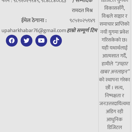
डिजिटल युगको
फोन : ९८५१०२५९४९, ९८४८८४०८६३
/
सम्पादक
विकाससँगै,
रामदत्त मिश्र
विश्वले सञ्चार र
ईमेल ठेगाना :
९८५१०२५९४९
समाचार प्राप्तिको
upaharkhabar76@gmail.com
हाम्रो सम्पूर्ण टिम
नयाँ युगमा प्रवेश
गरिसकेको छ।
यही यथार्थलाई
आत्मसात गर्दै,
हामीले
“उपहार
खबर अनलाइन”
को स्थापना गरेका
छौं । सत्य,
निष्पक्षता र
जनउत्तरदायित्वमा
अडिग रही
आधुनिक
डिजिटल