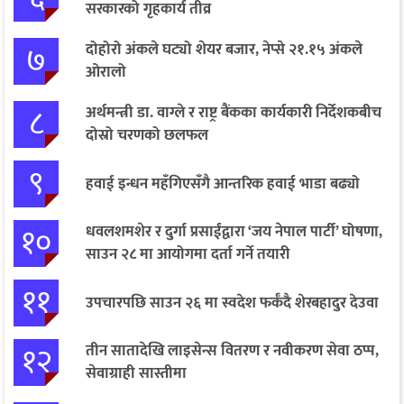
सरकारको गृहकार्य तीव्र
७
दोहोरो अंकले घट्यो शेयर बजार, नेप्से २१.१५ अंकले
ओरालो
८
अर्थमन्त्री डा. वाग्ले र राष्ट्र बैंकका कार्यकारी निर्देशकबीच
दोस्रो चरणको छलफल
९
हवाई इन्धन महँगिएसँगै आन्तरिक हवाई भाडा बढ्यो
१०
धवलशमशेर र दुर्गा प्रसाईंद्वारा ‘जय नेपाल पार्टी’ घोषणा,
साउन २८ मा आयोगमा दर्ता गर्ने तयारी
११
उपचारपछि साउन २६ मा स्वदेश फर्कँदै शेरबहादुर देउवा
१२
तीन सातादेखि लाइसेन्स वितरण र नवीकरण सेवा ठप्प,
सेवाग्राही सास्तीमा