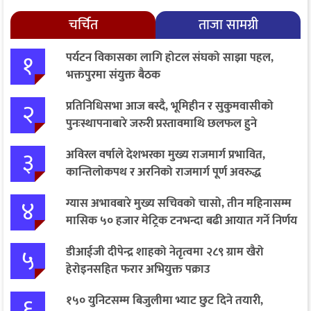
चर्चित
ताजा सामग्री
१
पर्यटन विकासका लागि होटल संघको साझा पहल,
भक्तपुरमा संयुक्त बैठक
२
प्रतिनिधिसभा आज बस्दै, भूमिहीन र सुकुमवासीको
पुनःस्थापनाबारे जरुरी प्रस्तावमाथि छलफल हुने
३
अविरल वर्षाले देशभरका मुख्य राजमार्ग प्रभावित,
कान्तिलोकपथ र अरनिको राजमार्ग पूर्ण अवरुद्ध
४
ग्यास अभावबारे मुख्य सचिवको चासो, तीन महिनासम्म
मासिक ५० हजार मेट्रिक टनभन्दा बढी आयात गर्ने निर्णय
५
डीआईजी दीपेन्द्र शाहको नेतृत्वमा २८९ ग्राम खैरो
हेरोइनसहित फरार अभियुक्त पक्राउ
६
१५० युनिटसम्म बिजुलीमा भ्याट छुट दिने तयारी,