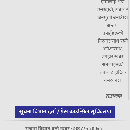
हामीलाई अझ
उत्तरदायी, सबल र
जनमुखी बनाउँछ।
अन्तमा
तपाईंहरूको
निरन्तर साथ रहने
अपेक्षासाथ,
उपहार खबर
अनलाइनको
तर्फबाट हार्दिक
नमस्कार।
सञ्चालक
सूचना विभाग दर्ता / प्रेस काउन्सिल सूचिकरण
सूचना विभाग दर्ता नम्बर : १६९८/०७६-७७