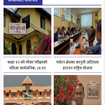
सम्बन्धित समाचार
कक्षा १२ को मौका परीक्षाको
पर्यटन क्षेत्रका कानुनी जटिलता
नतिजा सार्वजनिक, ८१.१९
हटाउन राष्ट्रिय योजना
प्रतिशत विद्यार्थी उत्तीर्ण
आयोगसमक्ष होटल संघ
बागमतीका पाँचबुँदे माग