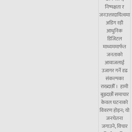
निष्पक्षता र
जनउत्तरदायित्वमा
अडिग रही
आधुनिक
डिजिटल
माध्यममार्फत
जनताको
आवाजलाई
उजागर गर्ने दृढ
संकल्पका
राख्दछौँ । हामी
बुझ्दछौं समाचार
केवल घटनाको
विवरण होइन; यो
जनचेतना
जगाउने, विचार