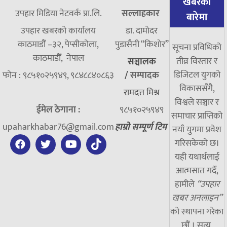
खबरको
उपहार मिडिया नेटवर्क प्रा.लि.
सल्लाहकार
बारेमा
उपहार खबरको कार्यालय
डा. दामाेदर
काठमाडौं –३२, पेप्सीकोला,
पुडासैनी “किशाेर”
सूचना प्रविधिको
काठमाडौँ, नेपाल
तीव्र विस्तार र
सञ्चालक
डिजिटल युगको
फोन : ९८५१०२५९४९, ९८४८८४०८६३
/
सम्पादक
विकाससँगै,
रामदत्त मिश्र
विश्वले सञ्चार र
ईमेल ठेगाना :
९८५१०२५९४९
समाचार प्राप्तिको
upaharkhabar76@gmail.com
हाम्रो सम्पूर्ण टिम
नयाँ युगमा प्रवेश
गरिसकेको छ।
यही यथार्थलाई
आत्मसात गर्दै,
हामीले
“उपहार
खबर अनलाइन”
को स्थापना गरेका
छौं । सत्य,