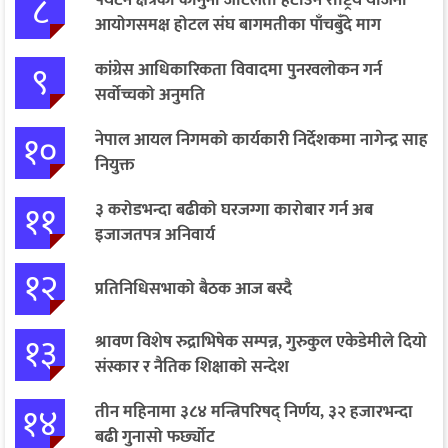
८
पर्यटन क्षेत्रका कानुनी जटिलता हटाउन राष्ट्रिय योजना
आयोगसमक्ष होटल संघ बागमतीका पाँचबुँदे माग
९
कांग्रेस आधिकारिकता विवादमा पुनरवलोकन गर्न
सर्वोच्चको अनुमति
१०
नेपाल आयल निगमको कार्यकारी निर्देशकमा नागेन्द्र साह
नियुक्त
११
३ करोडभन्दा बढीको घरजग्गा कारोबार गर्न अब
इजाजतपत्र अनिवार्य
१२
प्रतिनिधिसभाको बैठक आज बस्दै
१३
श्रावण विशेष रुद्राभिषेक सम्पन्न, गुरुकुल एकेडेमीले दियो
संस्कार र नैतिक शिक्षाको सन्देश
१४
तीन महिनामा ३८४ मन्त्रिपरिषद् निर्णय, ३२ हजारभन्दा
बढी गुनासो फर्छ्योट