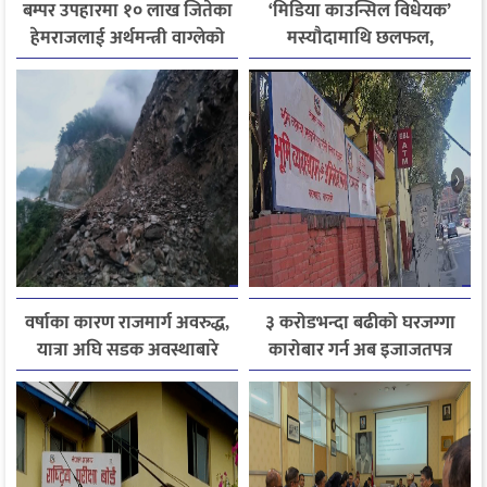
बम्पर उपहारमा १० लाख जितेका
‘मिडिया काउन्सिल विधेयक’
हेमराजलाई अर्थमन्त्री वाग्लेको
मस्यौदामाथि छलफल,
फोन, रुपन्देहीकी सपनाले
एआईदेखि पत्रकारको
जितिन् एक लाख
लाइसेन्ससम्मका विषयमा
सुझाव
वर्षाका कारण राजमार्ग अवरुद्ध,
३ करोडभन्दा बढीको घरजग्गा
यात्रा अघि सडक अवस्थाबारे
कारोबार गर्न अब इजाजतपत्र
जानकारी लिन आग्रह
अनिवार्य