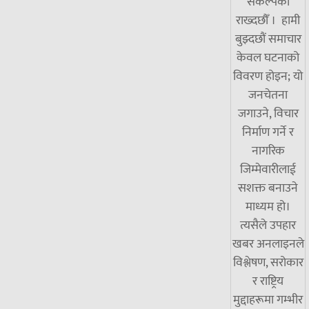
संकल्पका
राख्दछौँ । हामी
बुझ्दछौं समाचार
केवल घटनाको
विवरण होइन; यो
जनचेतना
जगाउने, विचार
निर्माण गर्ने र
नागरिक
जिम्मेवारीलाई
सशक्त बनाउने
माध्यम हो।
त्यसैले उपहार
खबर अनलाइनले
विश्लेषण, सरोकार
र राष्ट्रिय
मुद्दाहरूमा गम्भीर