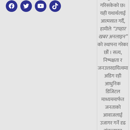
गरिसकेको छ।
यही यथार्थलाई
आत्मसात गर्दै,
हामीले
“उपहार
खबर अनलाइन”
को स्थापना गरेका
छौं । सत्य,
निष्पक्षता र
जनउत्तरदायित्वमा
अडिग रही
आधुनिक
डिजिटल
माध्यममार्फत
जनताको
आवाजलाई
उजागर गर्ने दृढ