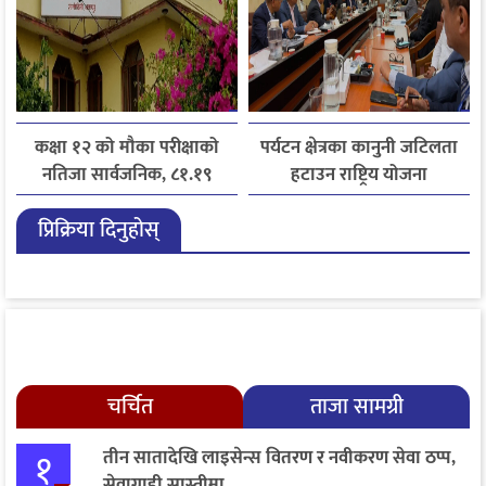
कक्षा १२ को मौका परीक्षाको
पर्यटन क्षेत्रका कानुनी जटिलता
नतिजा सार्वजनिक, ८१.१९
हटाउन राष्ट्रिय योजना
प्रतिशत विद्यार्थी उत्तीर्ण
आयोगसमक्ष होटल संघ
प्रिक्रिया दिनुहोस्
बागमतीका पाँचबुँदे माग
चर्चित
ताजा सामग्री
१
तीन सातादेखि लाइसेन्स वितरण र नवीकरण सेवा ठप्प,
सेवाग्राही सास्तीमा