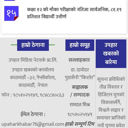
१५
कक्षा १२ को मौका परीक्षाको नतिजा सार्वजनिक, ८१.१९
प्रतिशत विद्यार्थी उत्तीर्ण
हाम्रो ठेगाना
हाम्रो समूह
उपहार
खबरको
उपहार मिडिया नेटवर्क प्रा.लि.
सल्लाहकार
बारेमा
उपहार खबरको कार्यालय
डा. दामाेदर
काठमाडौं –३२, पेप्सीकोला,
पुडासैनी “किशाेर”
सूचना प्रविधिको
काठमाडौँ, नेपाल
तीव्र विस्तार र
सञ्चालक
डिजिटल युगको
फोन : ९८५१०२५९४९, ९८४८८४०८६३
/
सम्पादक
विकाससँगै,
रामदत्त मिश्र
विश्वले सञ्चार र
ईमेल ठेगाना :
९८५१०२५९४९
समाचार प्राप्तिको
upaharkhabar76@gmail.com
हाम्रो सम्पूर्ण टिम
नयाँ युगमा प्रवेश