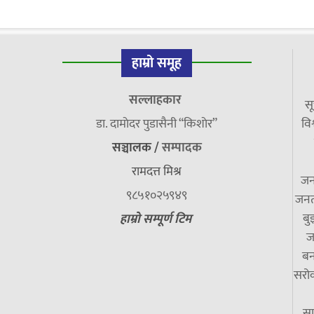
हाम्रो समूह
सल्लाहकार
सू
डा. दामाेदर पुडासैनी “किशाेर”
विश
सञ्चालक /
सम्पादक
रामदत्त मिश्र
जन
९८५१०२५९४९
जनत
बु
हाम्रो सम्पूर्ण टिम
ज
बन
सरोक
सा