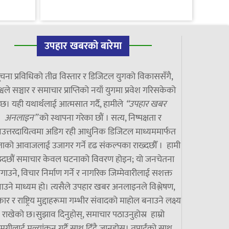
उपहार खबरको बारेमा
चना प्रविधिको तीव्र विस्तार र डिजिटल युगको विकाससँगै,
्वले सञ्चार र समाचार प्राप्तिको नयाँ युगमा प्रवेश गरिसकेको
छ। यही यथार्थलाई आत्मसात गर्दै, हामीले
“उपहार खबर
अनलाइन”
को स्थापना गरेका छौं । सत्य, निष्पक्षता र
उत्तरदायित्वमा अडिग रही आधुनिक डिजिटल माध्यममार्फत
ाको आवाजलाई उजागर गर्ने दृढ संकल्पका राख्दछौँ । हामी
झ्दछौं समाचार केवल घटनाको विवरण होइन; यो जनचेतना
गाउने, विचार निर्माण गर्ने र नागरिक जिम्मेवारीलाई सशक्त
ाउने माध्यम हो। त्यसैले उपहार खबर अनलाइनले विश्लेषण,
ार र राष्ट्रिय मुद्दाहरूमा गम्भीर संवादको माहोल बनाउने लक्ष्य
राखेको छ।सुझाव दिनुहोस्, समाचार पठाउनुहोस्र हाम्रो
मग्रीलाई मूल्यांकन गर्दै साथ दिँदै जानुहोस्। तपाईंको साथ,