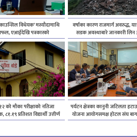
 काउन्सिल विधेयक’ मस्यौदामाथि
वर्षाका कारण राजमार्ग अवरुद्ध, यात
फल, एआईदेखि पत्रकारको
सडक अवस्थाबारे जानकारी लिन 
सेन्ससम्मका विषयमा सुझाव
 १२ को मौका परीक्षाको नतिजा
पर्यटन क्षेत्रका कानुनी जटिलता हटाउन 
, ८१.१९ प्रतिशत विद्यार्थी उत्तीर्ण
योजना आयोगसमक्ष होटल संघ बा
पाँचबुँदे माग