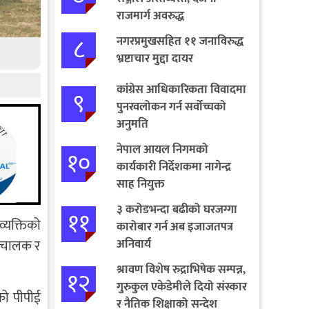
राजमार्ग अवरुद्ध
८
नगरप्रमुखसहित ११ जनाविरुद्ध
भ्रष्टाचार मुद्दा दायर
कांग्रेस आधिकारिकता विवादमा
९
पुनरवलोकन गर्न सर्वोच्चको
अनुमति
नेपाल आयल निगमको
१०
कार्यकारी निर्देशकमा नागेन्द्र
साह नियुक्त
३ करोडभन्दा बढीको घरजग्गा
११
्यक्तिको
कारोबार गर्न अब इजाजतपत्र
अनिवार्य
ा चालक र
श्रावण विशेष रुद्राभिषेक सम्पन्न,
१२
गुरुकुल एकेडेमीले दियो संस्कार
तको पीपीई
र नैतिक शिक्षाको सन्देश