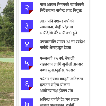
२
पाल आयल निगमको कार्यकारी
निर्देशकमा नागेन्द्र साह नियुक्त
आज पनि देशभर वर्षाको
३
सम्भावना, केही प्रदेशमा
भारीदेखि धेरै भारी वर्षा हुने
चेतावनी
४
उपचारपछि साउन २६ मा स्वदेश
फर्कँदै शेरबहादुर देउवा
पल्सरको २५ वर्ष: नेपाली
५
राइडरका लागि सुनौलो अवसर
कथा सुनाउनुहोस्, पल्सर
जित्नुहोस्
पर्यटन क्षेत्रका कानुनी जटिलता
६
हटाउन राष्ट्रिय योजना
आयोगसमक्ष होटल संघ
बागमतीका पाँचबुँदे माग
अविरल वर्षाले देशभर सडक
७
सञ्जाल अस्तव्यस्त, दर्जनौँ