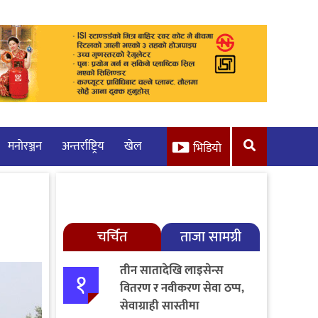
मनाेरञ्जन
अन्तर्राष्ट्रिय
खेल
भिडियो
चर्चित
ताजा सामग्री
तीन सातादेखि लाइसेन्स
१
वितरण र नवीकरण सेवा ठप्प,
सेवाग्राही सास्तीमा