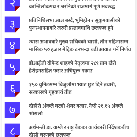
२
कान्तिलोकपथ र अरनिको राजमार्ग पूर्ण अवरुद्ध
३
प्रतिनिधिसभा आज बस्दै, भूमिहीन र सुकुमवासीको
पुनःस्थापनाबारे जरुरी प्रस्तावमाथि छलफल हुने
४
ग्यास अभावबारे मुख्य सचिवको चासो, तीन महिनासम्म
मासिक ५० हजार मेट्रिक टनभन्दा बढी आयात गर्ने निर्णय
५
डीआईजी दीपेन्द्र शाहको नेतृत्वमा २८९ ग्राम खैरो
हेरोइनसहित फरार अभियुक्त पक्राउ
६
१५० युनिटसम्म बिजुलीमा भ्याट छुट दिने तयारी,
सरकारको गृहकार्य तीव्र
७
दोहोरो अंकले घट्यो शेयर बजार, नेप्से २१.१५ अंकले
ओरालो
८
अर्थमन्त्री डा. वाग्ले र राष्ट्र बैंकका कार्यकारी निर्देशकबीच
दोस्रो चरणको छलफल