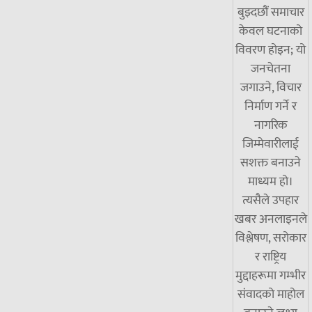
बुझ्दछौं समाचार
केवल घटनाको
विवरण होइन; यो
जनचेतना
जगाउने, विचार
निर्माण गर्ने र
नागरिक
जिम्मेवारीलाई
सशक्त बनाउने
माध्यम हो।
त्यसैले उपहार
खबर अनलाइनले
विश्लेषण, सरोकार
र राष्ट्रिय
मुद्दाहरूमा गम्भीर
संवादको माहोल