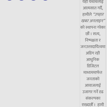
यही यथार्थलाई
आत्मसात गर्दै,
हामीले
“उपहार
खबर अनलाइन”
को स्थापना गरेका
छौं । सत्य,
निष्पक्षता र
जनउत्तरदायित्वमा
अडिग रही
आधुनिक
डिजिटल
माध्यममार्फत
जनताको
आवाजलाई
उजागर गर्ने दृढ
संकल्पका
राख्दछौँ । हामी