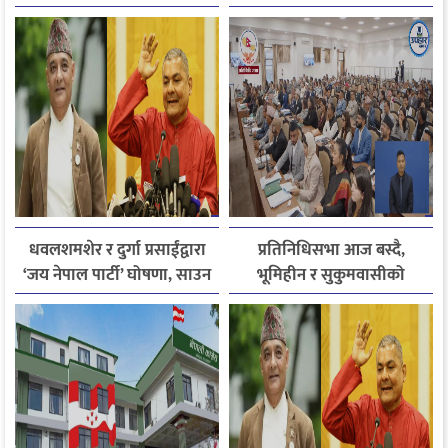
अनुमति
धवलशमशेर र दुर्गा प्रसाईंद्वारा
प्रतिनिधिसभा आज बस्दै,
‘जय नेपाल पार्टी’ घोषणा, साउन
भूमिहीन र सुकुमवासीको
२८ मा आयोगमा दर्ता गर्ने तयारी
पुनःस्थापनाबारे जरुरी
प्रस्तावमाथि छलफल हुने