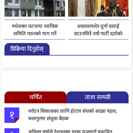
मधेसका घटनामा न्यायिक
धवलशमशेर-दुर्गा प्रसाईं
समिति गठनको माग गर्ने
साउनभित्रै नयाँ पार्टी दर्ताको
कांग्रेसको निर्णय
तयारीमा, राजसंस्था र हिन्दुराष्ट्र
प्रिक्रिया दिनुहोस्
एजेन्डा
चर्चित
ताजा सामग्री
१
पर्यटन विकासका लागि होटल संघको साझा पहल,
भक्तपुरमा संयुक्त बैठक
अविरल वर्षाले देशभरका मुख्य राजमार्ग प्रभावित,