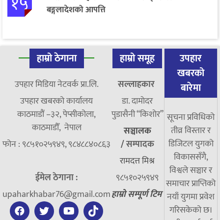
१५
बङ्गलादेशको आपत्ति
हाम्रो ठेगाना
हाम्रो समूह
उपहार
खबरको
उपहार मिडिया नेटवर्क प्रा.लि.
सल्लाहकार
बारेमा
उपहार खबरको कार्यालय
डा. दामाेदर
काठमाडौं –३२, पेप्सीकोला,
पुडासैनी “किशाेर”
सूचना प्रविधिको
काठमाडौँ, नेपाल
तीव्र विस्तार र
सञ्चालक
डिजिटल युगको
फोन : ९८५१०२५९४९, ९८४८८४०८६३
/
सम्पादक
विकाससँगै,
रामदत्त मिश्र
विश्वले सञ्चार र
ईमेल ठेगाना :
९८५१०२५९४९
समाचार प्राप्तिको
upaharkhabar76@gmail.com
हाम्रो सम्पूर्ण टिम
नयाँ युगमा प्रवेश
गरिसकेको छ।