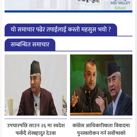
यो समाचार पढेर तपाईलाई कस्तो महसुस भयो ?
सम्बन्धित समाचार
उपचारपछि साउन २६ मा स्वदेश
कांग्रेस आधिकारिकता विवादमा
फर्कँदै शेरबहादुर देउवा
पुनरवलोकन गर्न सर्वोच्चको