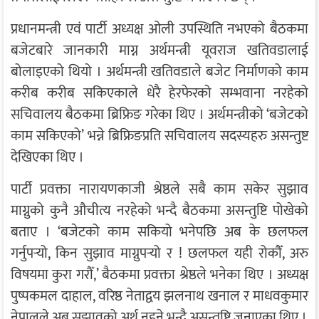
प्रधानमन्त्री एवं पार्टी अध्यक्ष ओली उपस्थिति नभएको बैठकमा
बजेटबारे जानकारी माग्न अर्थमन्त्री यूवराज खतिवडालाई
बोलाइएको थियो । अर्थमन्त्री खतिवडाले बजेट निर्माणको काम
करीब करीब सकिएकाले धेरै हेरफेरको सम्भवाना नरहेको
सचिवालय बैठकमा ब्रिफ्रिङ गरेका थिए । अर्थमन्त्रीको ‘बजेटको
काम सकिएको’ भन्ने ब्रिफ्रिङप्रति सचिवालय सदस्यहरु असन्तुष्ट
देखिएका थिए ।
पार्टी प्रवक्ता नारायणकाजी श्रेष्ठले सबै काम सकेर सुझाव
माग्नुको कुनै औचीत्य नरहेको भन्दै बैठकमा असन्तुष्टि पोखेको
बताए । ‘बजेटको काम सकियो भनेपछि अब के छलफल
गर्नुपर्‍यो, किन सुझाव माग्नुपर्‍यो र ! छलफल यही रोकौँ, अरु
विषयमा कुरा गरौँ,’ बैठकमा प्रवक्ता श्रेष्ठले भनेका थिए । अध्यक्ष
पुष्पकमल दाहाल, वरिष्ठ नेताद्वय झलनाथ खनाल र माधवकुमार
नेपालले अब सुझावको अर्थ नहुने भन्दै असन्तुष्टि जनाएका थिए ।