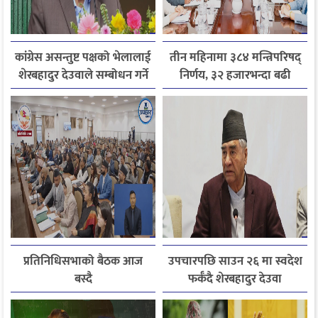
कांग्रेस असन्तुष्ट पक्षको भेलालाई
तीन महिनामा ३८४ मन्त्रिपरिषद्
शेरबहादुर देउवाले सम्बोधन गर्ने
निर्णय, ३२ हजारभन्दा बढी
गुनासो फर्छ्योट
प्रतिनिधिसभाको बैठक आज
उपचारपछि साउन २६ मा स्वदेश
बस्दै
फर्कँदै शेरबहादुर देउवा