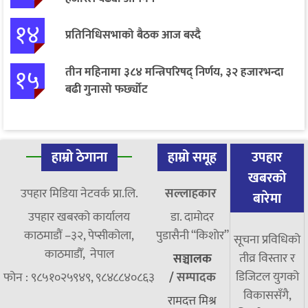
१४
प्रतिनिधिसभाको बैठक आज बस्दै
१५
तीन महिनामा ३८४ मन्त्रिपरिषद् निर्णय, ३२ हजारभन्दा
बढी गुनासो फर्छ्योट
हाम्रो ठेगाना
हाम्रो समूह
उपहार
खबरको
उपहार मिडिया नेटवर्क प्रा.लि.
सल्लाहकार
बारेमा
उपहार खबरको कार्यालय
डा. दामाेदर
काठमाडौं –३२, पेप्सीकोला,
पुडासैनी “किशाेर”
सूचना प्रविधिको
काठमाडौँ, नेपाल
तीव्र विस्तार र
सञ्चालक
डिजिटल युगको
फोन : ९८५१०२५९४९, ९८४८८४०८६३
/
सम्पादक
विकाससँगै,
रामदत्त मिश्र