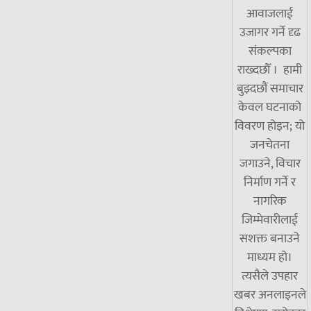
आवाजलाई
उजागर गर्ने दृढ
संकल्पका
राख्दछौँ । हामी
बुझ्दछौं समाचार
केवल घटनाको
विवरण होइन; यो
जनचेतना
जगाउने, विचार
निर्माण गर्ने र
नागरिक
जिम्मेवारीलाई
सशक्त बनाउने
माध्यम हो।
त्यसैले उपहार
खबर अनलाइनले