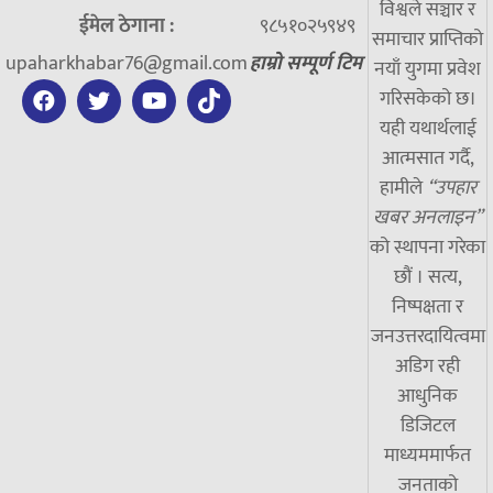
विश्वले सञ्चार र
ईमेल ठेगाना :
९८५१०२५९४९
समाचार प्राप्तिको
upaharkhabar76@gmail.com
हाम्रो सम्पूर्ण टिम
नयाँ युगमा प्रवेश
गरिसकेको छ।
यही यथार्थलाई
आत्मसात गर्दै,
हामीले
“उपहार
खबर अनलाइन”
को स्थापना गरेका
छौं । सत्य,
निष्पक्षता र
जनउत्तरदायित्वमा
अडिग रही
आधुनिक
डिजिटल
माध्यममार्फत
जनताको