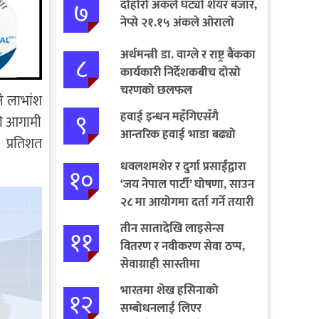
७
दोहोरो अंकले घट्यो शेयर बजार,
नेप्से २१.१५ अंकले ओरालो
अर्थमन्त्री डा. वाग्ले र राष्ट्र बैंकका
८
कार्यकारी निर्देशकबीच दोस्रो
चरणको छलफल
े लाभांश
९
हवाई इन्धन महँगिएसँगै
को आगामी
आन्तरिक हवाई भाडा बढ्यो
 प्रतिशत
धवलशमशेर र दुर्गा प्रसाईंद्वारा
१०
‘जय नेपाल पार्टी’ घोषणा, साउन
२८ मा आयोगमा दर्ता गर्ने तयारी
तीन सातादेखि लाइसेन्स
११
वितरण र नवीकरण सेवा ठप्प,
सेवाग्राही सास्तीमा
भारतमा शेख हसिनाको
१२
सम्बोधनलाई लिएर