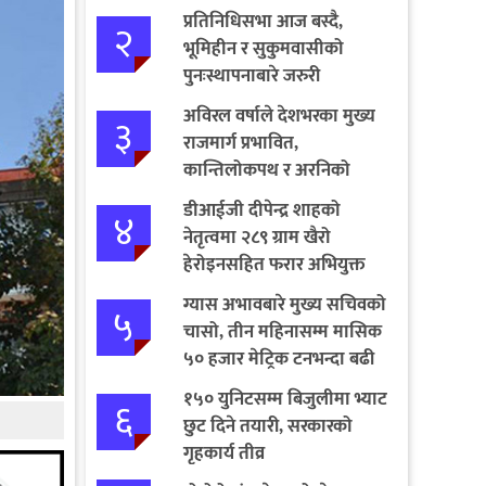
प्रतिनिधिसभा आज बस्दै,
२
भूमिहीन र सुकुमवासीको
पुनःस्थापनाबारे जरुरी
प्रस्तावमाथि छलफल हुने
अविरल वर्षाले देशभरका मुख्य
३
राजमार्ग प्रभावित,
कान्तिलोकपथ र अरनिको
राजमार्ग पूर्ण अवरुद्ध
डीआईजी दीपेन्द्र शाहको
४
नेतृत्वमा २८९ ग्राम खैरो
हेरोइनसहित फरार अभियुक्त
पक्राउ
ग्यास अभावबारे मुख्य सचिवको
५
चासो, तीन महिनासम्म मासिक
५० हजार मेट्रिक टनभन्दा बढी
आयात गर्ने निर्णय
१५० युनिटसम्म बिजुलीमा भ्याट
६
छुट दिने तयारी, सरकारको
गृहकार्य तीव्र