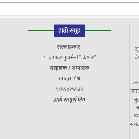
हाम्रो समूह
सल्लाहकार
सू
डा. दामाेदर पुडासैनी “किशाेर”
विश
सञ्चालक /
सम्पादक
रामदत्त मिश्र
जन
९८५१०२५९४९
जनत
बु
हाम्रो सम्पूर्ण टिम
ज
बन
सरोक