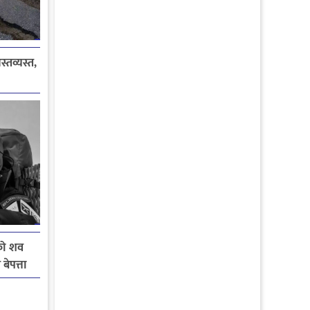
्तव्यस्त,
ीको शव
ेपत्ता