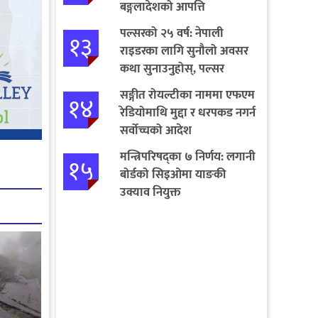
बङ्गलादेशको आपत्ति
पल्सरको २५ वर्ष: नेपाली
१३
राइडरका लागि सुनौलो अवसर
कथा सुनाउनुहोस्, पल्सर
जित्नुहोस्
सङ्गीत रोयल्टीका नाममा एफएम
१४
रेडियोमाथि मुद्दा र धरपकड नगर्न
सर्वोच्चको आदेश
मन्त्रिपरिषद्का ७ निर्णय: लगानी
१५
बोर्डको सिइओमा याङकी
उक्याव नियुक्त