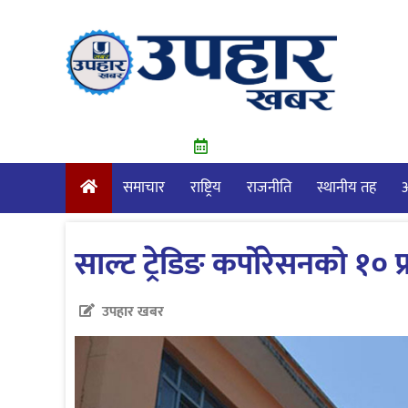
Skip
to
content
समाचार
राष्ट्रिय
राजनीति
स्थानीय तह
आ
साल्ट ट्रेडिङ कर्पोरेसनको १
उपहार खबर