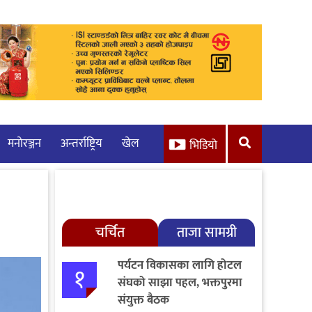
मनाेरञ्जन
अन्तर्राष्ट्रिय
खेल
भिडियो
चर्चित
ताजा सामग्री
पर्यटन विकासका लागि होटल
१
संघको साझा पहल, भक्तपुरमा
संयुक्त बैठक