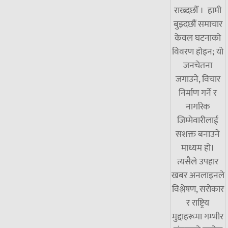
राख्दछौँ । हामी
बुझ्दछौं समाचार
केवल घटनाको
विवरण होइन; यो
जनचेतना
जगाउने, विचार
निर्माण गर्ने र
नागरिक
जिम्मेवारीलाई
सशक्त बनाउने
माध्यम हो।
त्यसैले उपहार
खबर अनलाइनले
विश्लेषण, सरोकार
र राष्ट्रिय
मुद्दाहरूमा गम्भीर