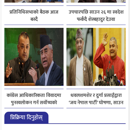
प्रतिनिधिसभाको बैठक आज
उपचारपछि साउन २६ मा स्वदेश
बस्दै
फर्कँदै शेरबहादुर देउवा
कांग्रेस आधिकारिकता विवादमा
धवलशमशेर र दुर्गा प्रसाईंद्वारा
पुनरवलोकन गर्न सर्वोच्चको
‘जय नेपाल पार्टी’ घोषणा, साउन
अनुमति
२८ मा आयोगमा दर्ता गर्ने तयारी
प्रिक्रिया दिनुहोस्