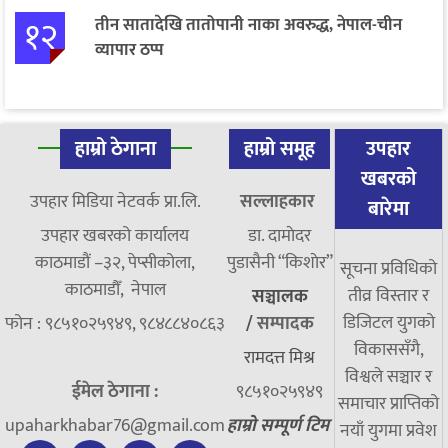
१२
तीन सातादेखि तातोपानी नाका अवरुद्ध, नेपाल-चीन
व्यापार ठप्प
हाम्रो ठेगाना
हाम्रो समूह
उपहार
खबरको
उपहार मिडिया नेटवर्क प्रा.लि.
सल्लाहकार
बारेमा
उपहार खबरको कार्यालय
डा. दामाेदर
काठमाडौं –३२, पेप्सीकोला,
पुडासैनी “किशाेर”
सूचना प्रविधिको
काठमाडौँ, नेपाल
तीव्र विस्तार र
सञ्चालक
डिजिटल युगको
फोन : ९८५१०२५९४९, ९८४८८४०८६३
/
सम्पादक
विकाससँगै,
रामदत्त मिश्र
विश्वले सञ्चार र
ईमेल ठेगाना :
९८५१०२५९४९
समाचार प्राप्तिको
upaharkhabar76@gmail.com
हाम्रो सम्पूर्ण टिम
नयाँ युगमा प्रवेश