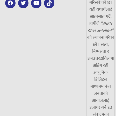
गरिसकेको छ।
यही यथार्थलाई
आत्मसात गर्दै,
हामीले
“उपहार
खबर अनलाइन”
को स्थापना गरेका
छौं । सत्य,
निष्पक्षता र
जनउत्तरदायित्वमा
अडिग रही
आधुनिक
डिजिटल
माध्यममार्फत
जनताको
आवाजलाई
उजागर गर्ने दृढ
संकल्पका