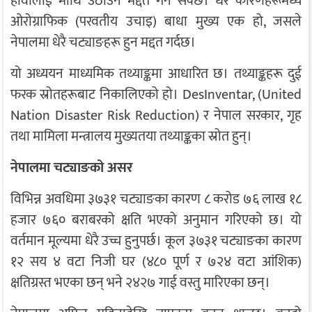
हावालाई माथि उठाउन मद्दत गर्न सक्छ। धेरै कारणहरूमध्ये
ओरोग्राफिक (परवतीय उचाइ) बाधा मुख्य एक हो, जसले
नेपालमा धेरै चट्याङहरू हुन मद्दत गर्दछ।
यो अध्ययन माध्यमिक तथ्याङ्कमा आधारित छ। तथ्याङ्कहरू दुई
फरक स्रोतहरूबाट निकालिएको हो। DesInventar, (United
Nation Disaster Risk Reduction) र नेपाल सरकार, गृह
तथा मामिला मन्त्रालय मुख्यतया तथ्याङ्कका स्रोत हुन्।
नेपालमा चट्याङको असर
विभिन्न अवधिमा ३७३१ चट्याङका कारण ८ करोड ७६ लाख १८
हजार ७६० बराबरको क्षति भएको अनुमान गरिएको छ। यो
वर्तमान मूल्यमा धेरै उच्च हुनुपर्छ। कूल ३७३१ चट्याङका कारण
१२ सय ४ वटा निजी घर (४८० पूर्ण र ७२४ वटा आंशिक)
क्षतिग्रस्त भएका छन् भने २४२७ गाई वस्तु मारिएका छन्।