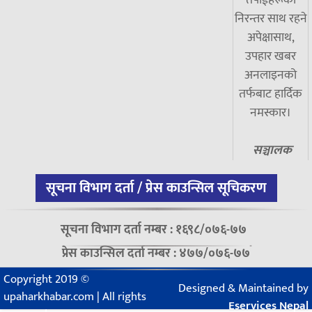
तपाईंहरूको
निरन्तर साथ रहने
अपेक्षासाथ,
उपहार खबर
अनलाइनको
तर्फबाट हार्दिक
नमस्कार।
सञ्चालक
सूचना विभाग दर्ता / प्रेस काउन्सिल सूचिकरण
सूचना विभाग दर्ता नम्बर : १६९८/०७६-७७
प्रेस काउन्सिल दर्ता नम्बर : ४७७/०७६-७७
Copyright 2019 ©
Designed & Maintained by
upaharkhabar.com | All rights
Eservices Nepal