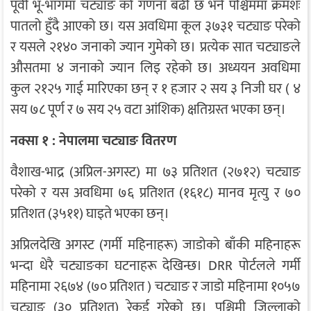
पूर्वी भू-भागमा चट्याङ को गणना बढी छ भने पश्चिममा क्रमशः
पातलो हुँदै आएको छ। यस अवधिमा कूल ३७३१ चट्याङ परेको
र यसले २१४० जनाको ज्यान गुमेको छ। प्रत्येक सात चट्याङले
औसतमा ४ जनाको ज्यान लिइ रहेको छ। अध्ययन अवधिमा
कुल २१२५ गाई मारिएका छन् र १ हजार २ सय ३ निजी घर ( ४
सय ७८ पूर्ण र ७ सय २५ वटा आंशिक) क्षतिग्रस्त भएका छन्।
नक्सा १ : नेपालमा चट्याङ वितरण
वैशाख-भाद्र (अप्रिल-अगस्ट) मा ७३ प्रतिशत (२७१२) चट्याङ
परेको र यस अवधिमा ७६ प्रतिशत (१६१८) मानव मृत्यु र ७०
प्रतिशत (३५११) घाइते भएका छन्।
अप्रिलदेखि अगस्ट (गर्मी महिनाहरू) जाडोको बाँकी महिनाहरू
भन्दा धेरै चट्याङका घटनाहरू देखिन्छ। DRR पोर्टलले गर्मी
महिनामा २६७४ (७० प्रतिशत ) चट्याङ र जाडो महिनामा १०५७
चट्याङ (३० प्रतिशत) रेकर्ड गरेको छ। पश्चिमी जिल्लाको