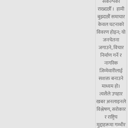
संकल्पका
राख्दछौँ । हामी
बुझ्दछौं समाचार
केवल घटनाको
विवरण होइन; यो
जनचेतना
जगाउने, विचार
निर्माण गर्ने र
नागरिक
जिम्मेवारीलाई
सशक्त बनाउने
माध्यम हो।
त्यसैले उपहार
खबर अनलाइनले
विश्लेषण, सरोकार
र राष्ट्रिय
मुद्दाहरूमा गम्भीर