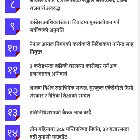
८
अविरल वर्षाले देशभर सडक सञ्जाल अस्तव्यस्त, दर्जनौँ
राजमार्ग अवरुद्ध
९
कांग्रेस आधिकारिकता विवादमा पुनरवलोकन गर्न
सर्वोच्चको अनुमति
१०
नेपाल आयल निगमको कार्यकारी निर्देशकमा नागेन्द्र साह
नियुक्त
११
३ करोडभन्दा बढीको घरजग्गा कारोबार गर्न अब
इजाजतपत्र अनिवार्य
१२
श्रावण विशेष रुद्राभिषेक सम्पन्न, गुरुकुल एकेडेमीले दियो
संस्कार र नैतिक शिक्षाको सन्देश
१३
प्रतिनिधिसभाको बैठक आज बस्दै
१४
तीन महिनामा ३८४ मन्त्रिपरिषद् निर्णय, ३२ हजारभन्दा
बढी गुनासो फर्छ्योट