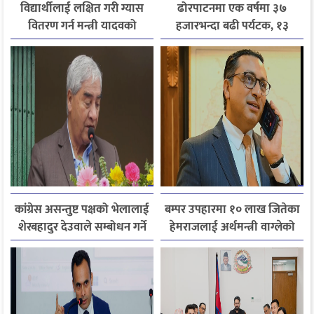
विद्यार्थीलाई लक्षित गरी ग्यास
ढोरपाटनमा एक वर्षमा ३७
वितरण गर्न मन्त्री यादवको
हजारभन्दा बढी पर्यटक, १३
निर्देशन
हजारले बढ्यो आगमन
कांग्रेस असन्तुष्ट पक्षको भेलालाई
बम्पर उपहारमा १० लाख जितेका
शेरबहादुर देउवाले सम्बोधन गर्ने
हेमराजलाई अर्थमन्त्री वाग्लेको
फोन, रुपन्देहीकी सपनाले
जितिन् एक लाख