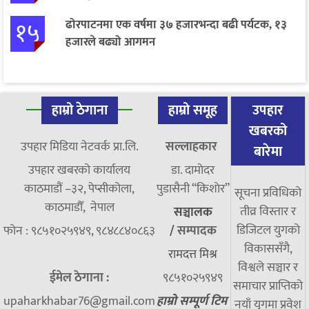
१५
ढोरपाटनमा एक वर्षमा ३७ हजारभन्दा बढी पर्यटक, १३
हजारले बढ्यो आगमन
हाम्रो ठेगाना
हाम्रो समूह
उपहार
खबरको
उपहार मिडिया नेटवर्क प्रा.लि.
सल्लाहकार
बारेमा
उपहार खबरको कार्यालय
डा. दामाेदर
काठमाडौं –३२, पेप्सीकोला,
पुडासैनी “किशाेर”
सूचना प्रविधिको
काठमाडौँ, नेपाल
तीव्र विस्तार र
सञ्चालक
डिजिटल युगको
फोन : ९८५१०२५९४९, ९८४८८४०८६३
/
सम्पादक
विकाससँगै,
रामदत्त मिश्र
विश्वले सञ्चार र
ईमेल ठेगाना :
९८५१०२५९४९
समाचार प्राप्तिको
upaharkhabar76@gmail.com
हाम्रो सम्पूर्ण टिम
नयाँ युगमा प्रवेश