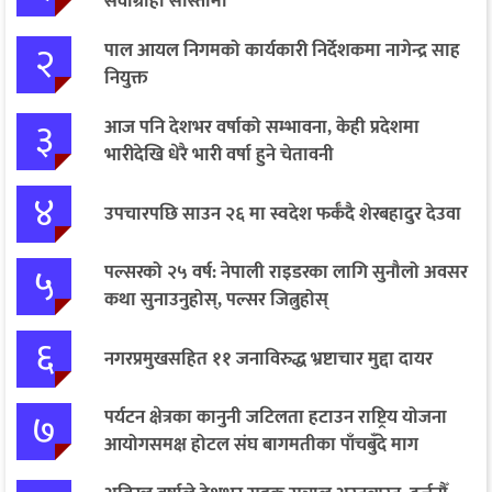
सेवाग्राही सास्तीमा
२
पाल आयल निगमको कार्यकारी निर्देशकमा नागेन्द्र साह
नियुक्त
३
आज पनि देशभर वर्षाको सम्भावना, केही प्रदेशमा
भारीदेखि धेरै भारी वर्षा हुने चेतावनी
४
उपचारपछि साउन २६ मा स्वदेश फर्कँदै शेरबहादुर देउवा
५
पल्सरको २५ वर्ष: नेपाली राइडरका लागि सुनौलो अवसर
कथा सुनाउनुहोस्, पल्सर जित्नुहोस्
६
नगरप्रमुखसहित ११ जनाविरुद्ध भ्रष्टाचार मुद्दा दायर
७
पर्यटन क्षेत्रका कानुनी जटिलता हटाउन राष्ट्रिय योजना
आयोगसमक्ष होटल संघ बागमतीका पाँचबुँदे माग