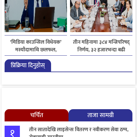
‘मिडिया काउन्सिल विधेयक’
तीन महिनामा ३८४ मन्त्रिपरिषद्
मस्यौदामाथि छलफल,
निर्णय, ३२ हजारभन्दा बढी
एआईदेखि पत्रकारको
गुनासो फर्छ्योट
प्रिक्रिया दिनुहोस्
लाइसेन्ससम्मका विषयमा
सुझाव
चर्चित
ताजा सामग्री
१
तीन सातादेखि लाइसेन्स वितरण र नवीकरण सेवा ठप्प,