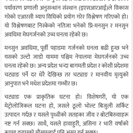
पर्यावरण प्रणाली अनुसन्धान संस्थान (इएसआरआई)ले विकास
गरेको एआरसी म्याप विधिको प्रयोग गरेर विश्लेषण गरिएको हो।
यो विश्लेषणबाट निस्केको नतिजा भनेको प्रि-मनसुन र मनसुन
अवधिमा मेघगर्जनको उच्च घनत्व रहेको छ।
मनसुन अवधिमा, पूर्वी पहाडमा गर्जनको घनत्व बढी हुन्छ भने
यसको उल्टो जाडो याममा पश्चिम नेपालमा मेघगर्जनको उच्च
घनत्व रहेको छ। अन्य प्रदेश भन्दा बागमती प्रदेश र कोशी प्रदेशमा
चट्याङ पर्ने दर धेरै देखिन्छ तर चट्याङ र मानवीय मृत्युको
आनुपात भने मधेश प्रदेशमा गम्भीर छ।
चट्याङ एक प्राकृतिक घटना हो। विशेषगरी, यो एक
मेट्रोलोजिकल घटना हो, जसले ठूलो भोल्ट बिजुली सर्किट
उत्पादन गर्दछ र यसले पृथ्वीको सतहका जीव र बोटबिरुवाहरू
नष्ट गर्न सक्छ। साथै, यसले हावाहुरी, असिना र भारी वर्षाको
रूपमा वरपरको मौसमलाई पनि असर गर्न सक्छ।