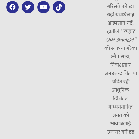
गरिसकेको छ।
यही यथार्थलाई
आत्मसात गर्दै,
हामीले
“उपहार
खबर अनलाइन”
को स्थापना गरेका
छौं । सत्य,
निष्पक्षता र
जनउत्तरदायित्वमा
अडिग रही
आधुनिक
डिजिटल
माध्यममार्फत
जनताको
आवाजलाई
उजागर गर्ने दृढ