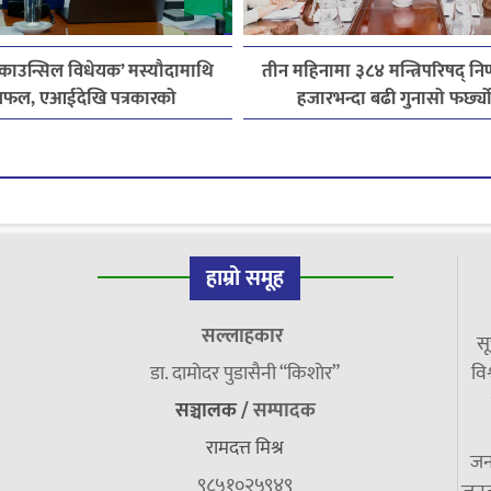
 काउन्सिल विधेयक’ मस्यौदामाथि
तीन महिनामा ३८४ मन्त्रिपरिषद् निर
फल, एआईदेखि पत्रकारको
हजारभन्दा बढी गुनासो फर्छ्य
सेन्ससम्मका विषयमा सुझाव
हाम्रो समूह
सल्लाहकार
सू
डा. दामाेदर पुडासैनी “किशाेर”
विश
सञ्चालक /
सम्पादक
रामदत्त मिश्र
जन
९८५१०२५९४९