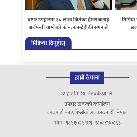
बम्पर उपहारमा १० लाख जितेका हेमराजलाई
‘मिडिया
अर्थमन्त्री वाग्लेको फोन, रुपन्देहीकी सपनाले
छल
जितिन् एक लाख
लाइ
प्रिक्रिया दिनुहोस्
हाम्रो ठेगाना
उपहार मिडिया नेटवर्क प्रा.लि.
उपहार खबरको कार्यालय
काठमाडौं –३२, पेप्सीकोला, काठमाडौँ, नेपाल
फोन : ९८५१०२५९४९, ९८४८८४०८६३