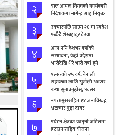
२
पाल आयल निगमको कार्यकारी
निर्देशकमा नागेन्द्र साह नियुक्त
३
उपचारपछि साउन २६ मा स्वदेश
फर्कँदै शेरबहादुर देउवा
आज पनि देशभर वर्षाको
४
सम्भावना, केही प्रदेशमा
भारीदेखि धेरै भारी वर्षा हुने
चेतावनी
पल्सरको २५ वर्ष: नेपाली
५
राइडरका लागि सुनौलो अवसर
कथा सुनाउनुहोस्, पल्सर
जित्नुहोस्
६
नगरप्रमुखसहित ११ जनाविरुद्ध
भ्रष्टाचार मुद्दा दायर
पर्यटन क्षेत्रका कानुनी जटिलता
७
हटाउन राष्ट्रिय योजना