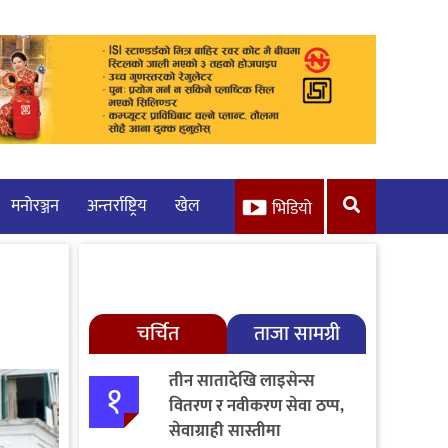
मनाेरञ्जन
अन्तर्राष्ट्रिय
खेल
भिडियो
चर्चित
ताजा सामग्री
तीन सातादेखि लाइसेन्स
१
वितरण र नवीकरण सेवा ठप्प,
सेवाग्राही सास्तीमा