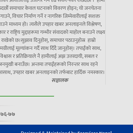
ाको आवाजलाई उजागर गर्ने दृढ संकल्पका राख्दछौँ । हामी
झ्दछौं समाचार केवल घटनाको विवरण होइन; यो जनचेतना
गाउने, विचार निर्माण गर्ने र नागरिक जिम्मेवारीलाई सशक्त
ाउने माध्यम हो। त्यसैले उपहार खबर अनलाइनले विश्लेषण,
ार र राष्ट्रिय मुद्दाहरूमा गम्भीर संवादको माहोल बनाउने लक्ष्य
राखेको छ।सुझाव दिनुहोस्, समाचार पठाउनुहोस्र हाम्रो
मग्रीलाई मूल्यांकन गर्दै साथ दिँदै जानुहोस्। तपाईंको साथ,
विश्वास र प्रतिक्रियाले नै हामीलाई अझ उत्तरदायी, सबल र
जनमुखी बनाउँछ। अन्तमा तपाईंहरूको निरन्तर साथ रहने
्षासाथ, उपहार खबर अनलाइनको तर्फबाट हार्दिक नमस्कार।
सञ्चालक
७/०७६-७७