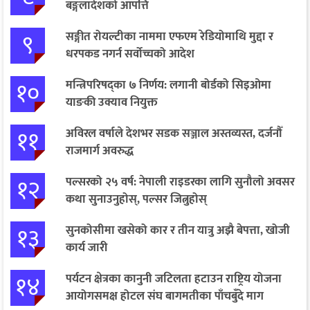
बङ्गलादेशको आपत्ति
९
सङ्गीत रोयल्टीका नाममा एफएम रेडियोमाथि मुद्दा र
धरपकड नगर्न सर्वोच्चको आदेश
१०
मन्त्रिपरिषद्का ७ निर्णय: लगानी बोर्डको सिइओमा
याङकी उक्याव नियुक्त
११
अविरल वर्षाले देशभर सडक सञ्जाल अस्तव्यस्त, दर्जनौँ
राजमार्ग अवरुद्ध
१२
पल्सरको २५ वर्ष: नेपाली राइडरका लागि सुनौलो अवसर
कथा सुनाउनुहोस्, पल्सर जित्नुहोस्
१३
सुनकोसीमा खसेको कार र तीन यात्रु अझै बेपत्ता, खोजी
कार्य जारी
१४
पर्यटन क्षेत्रका कानुनी जटिलता हटाउन राष्ट्रिय योजना
आयोगसमक्ष होटल संघ बागमतीका पाँचबुँदे माग