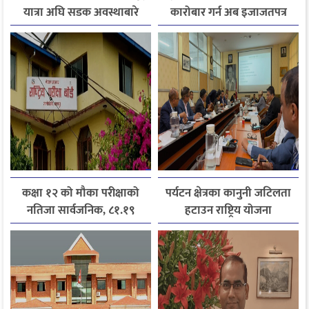
यात्रा अघि सडक अवस्थाबारे
कारोबार गर्न अब इजाजतपत्र
जानकारी लिन आग्रह
अनिवार्य
कक्षा १२ को मौका परीक्षाको
पर्यटन क्षेत्रका कानुनी जटिलता
नतिजा सार्वजनिक, ८१.१९
हटाउन राष्ट्रिय योजना
प्रतिशत विद्यार्थी उत्तीर्ण
आयोगसमक्ष होटल संघ
बागमतीका पाँचबुँदे माग