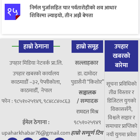
१५
निर्मल पुर्जासहित चार पर्वतारोहीको शव आधार
शिविरमा ल्याइयो, तीन अझै बेपत्ता
हाम्रो ठेगाना
हाम्रो समूह
उपहार
खबरको
उपहार मिडिया नेटवर्क प्रा.लि.
सल्लाहकार
बारेमा
उपहार खबरको कार्यालय
डा. दामाेदर
काठमाडौं –३२, पेप्सीकोला,
पुडासैनी “किशाेर”
सूचना प्रविधिको
काठमाडौँ, नेपाल
तीव्र विस्तार र
सञ्चालक
डिजिटल युगको
फोन : ९८५१०२५९४९, ९८४८८४०८६३
/
सम्पादक
विकाससँगै,
रामदत्त मिश्र
विश्वले सञ्चार र
ईमेल ठेगाना :
९८५१०२५९४९
समाचार प्राप्तिको
upaharkhabar76@gmail.com
हाम्रो सम्पूर्ण टिम
नयाँ युगमा प्रवेश