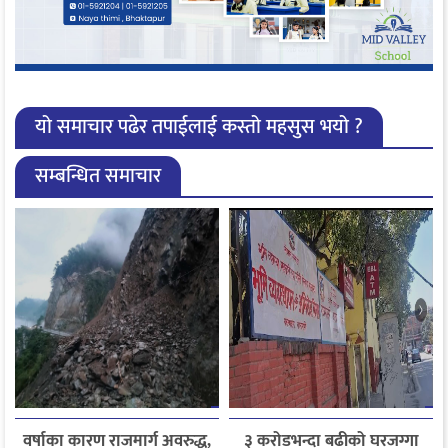
यो समाचार पढेर तपाईलाई कस्तो महसुस भयो ?
सम्बन्धित समाचार
वर्षाका कारण राजमार्ग अवरुद्ध,
३ करोडभन्दा बढीको घरजग्गा