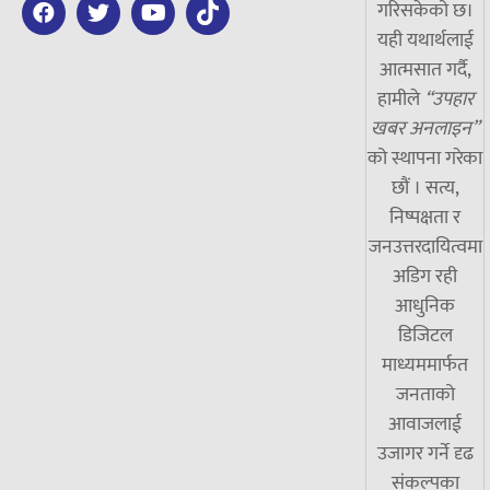
गरिसकेको छ।
यही यथार्थलाई
आत्मसात गर्दै,
हामीले
“उपहार
खबर अनलाइन”
को स्थापना गरेका
छौं । सत्य,
निष्पक्षता र
जनउत्तरदायित्वमा
अडिग रही
आधुनिक
डिजिटल
माध्यममार्फत
जनताको
आवाजलाई
उजागर गर्ने दृढ
संकल्पका