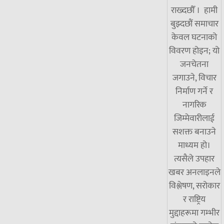
राख्दछौँ । हामी
बुझ्दछौं समाचार
केवल घटनाको
विवरण होइन; यो
जनचेतना
जगाउने, विचार
निर्माण गर्ने र
नागरिक
जिम्मेवारीलाई
सशक्त बनाउने
माध्यम हो।
त्यसैले उपहार
खबर अनलाइनले
विश्लेषण, सरोकार
र राष्ट्रिय
मुद्दाहरूमा गम्भीर