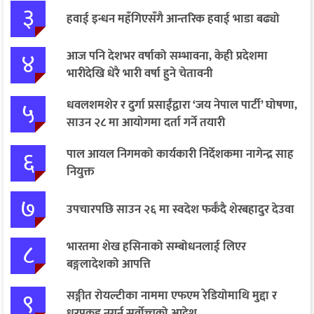
३
हवाई इन्धन महँगिएसँगै आन्तरिक हवाई भाडा बढ्यो
४
आज पनि देशभर वर्षाको सम्भावना, केही प्रदेशमा
भारीदेखि धेरै भारी वर्षा हुने चेतावनी
५
धवलशमशेर र दुर्गा प्रसाईंद्वारा ‘जय नेपाल पार्टी’ घोषणा,
साउन २८ मा आयोगमा दर्ता गर्ने तयारी
६
पाल आयल निगमको कार्यकारी निर्देशकमा नागेन्द्र साह
नियुक्त
७
उपचारपछि साउन २६ मा स्वदेश फर्कँदै शेरबहादुर देउवा
८
भारतमा शेख हसिनाको सम्बोधनलाई लिएर
बङ्गलादेशको आपत्ति
९
सङ्गीत रोयल्टीका नाममा एफएम रेडियोमाथि मुद्दा र
धरपकड नगर्न सर्वोच्चको आदेश