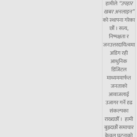
हामीले
“उपहार
खबर अनलाइन”
को स्थापना गरेका
छौं । सत्य,
निष्पक्षता र
जनउत्तरदायित्वमा
अडिग रही
आधुनिक
डिजिटल
माध्यममार्फत
जनताको
आवाजलाई
उजागर गर्ने दृढ
संकल्पका
राख्दछौँ । हामी
बुझ्दछौं समाचार
केवल घटनाको