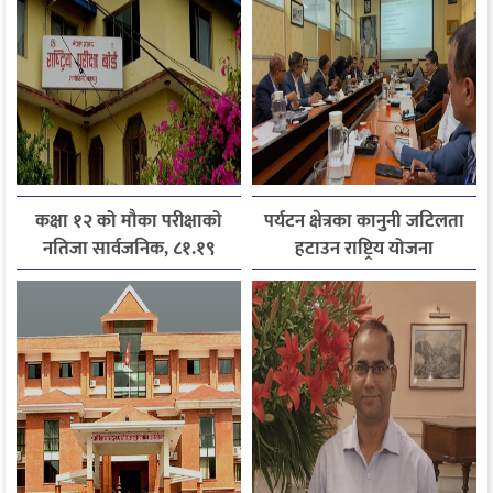
कक्षा १२ को मौका परीक्षाको
पर्यटन क्षेत्रका कानुनी जटिलता
नतिजा सार्वजनिक, ८१.१९
हटाउन राष्ट्रिय योजना
प्रतिशत विद्यार्थी उत्तीर्ण
आयोगसमक्ष होटल संघ
बागमतीका पाँचबुँदे माग