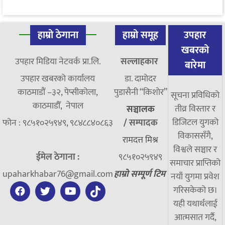
हाम्रो ठेगाना
हाम्रो समूह
उपहार
खबरको
उपहार मिडिया नेटवर्क प्रा.लि.
सल्लाहकार
बारेमा
उपहार खबरको कार्यालय
डा. दामाेदर
काठमाडौं –३२, पेप्सीकोला,
पुडासैनी “किशाेर”
सूचना प्रविधिको
काठमाडौँ, नेपाल
तीव्र विस्तार र
सञ्चालक
डिजिटल युगको
फोन : ९८५१०२५९४९, ९८४८८४०८६३
/
सम्पादक
विकाससँगै,
रामदत्त मिश्र
विश्वले सञ्चार र
ईमेल ठेगाना :
९८५१०२५९४९
समाचार प्राप्तिको
upaharkhabar76@gmail.com
हाम्रो सम्पूर्ण टिम
नयाँ युगमा प्रवेश
गरिसकेको छ।
यही यथार्थलाई
आत्मसात गर्दै,