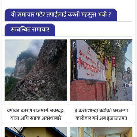
यो समाचार पढेर तपाईलाई कस्तो महसुस भयो ?
सम्बन्धित समाचार
वर्षाका कारण राजमार्ग अवरुद्ध,
३ करोडभन्दा बढीको घरजग्गा
यात्रा अघि सडक अवस्थाबारे
कारोबार गर्न अब इजाजतपत्र
जानकारी लिन आग्रह
अनिवार्य