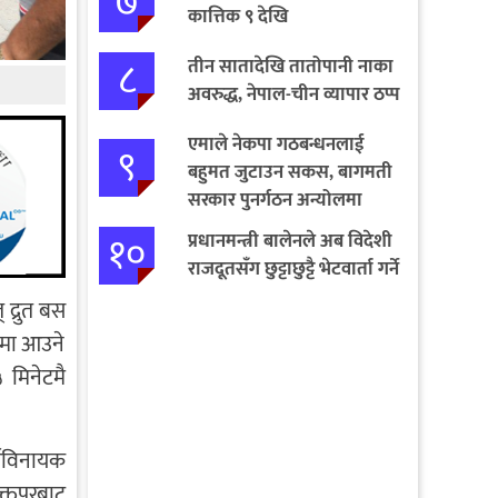
७
कात्तिक ९ देखि
८
तीन सातादेखि तातोपानी नाका
अवरुद्ध, नेपाल-चीन व्यापार ठप्प
एमाले नेकपा गठबन्धनलाई
९
बहुमत जुटाउन सकस, बागमती
सरकार पुनर्गठन अन्योलमा
१०
प्रधानमन्त्री बालेनले अब विदेशी
राजदूतसँग छुट्टाछुट्टै भेटवार्ता गर्ने
द्रुत बस
नमा आउने
 मिनेटमै
र्यविनायक
क्तपुरबाट