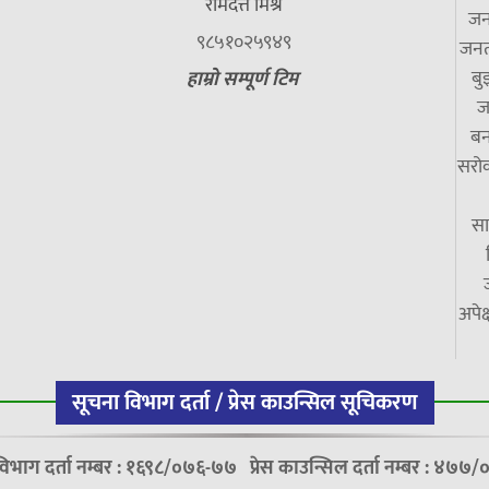
रामदत्त मिश्र
जन
९८५१०२५९४९
जनत
बु
हाम्रो सम्पूर्ण टिम
ज
बन
सरोक
सा
अपेक
सूचना विभाग दर्ता / प्रेस काउन्सिल सूचिकरण
विभाग दर्ता नम्बर : १६९८/०७६-७७
प्रेस काउन्सिल दर्ता नम्बर : ४७