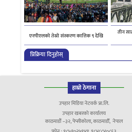
तीन सात
एनपीएलको तेस्रो संस्करण कात्तिक ९ देखि
प्रिक्रिया दिनुहोस्
हाम्रो ठेगाना
उपहार मिडिया नेटवर्क प्रा.लि.
उपहार खबरको कार्यालय
काठमाडौं –३२, पेप्सीकोला, काठमाडौँ, नेपाल
फोन : ९८५१०२५९४९, ९८४८८४०८६३