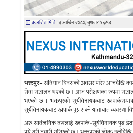
प्रकाशित मिति :
३ आश्विन २०८०, बुधबार १६:५३
भक्तपुर–
संविधान दिवसको अवसर पारेर आजदेखि काठमाडौँ
सेवा सञ्चालन भएको छ । आज परीक्षणका रुपमा सञ्चा
भएको छ । भक्तपुरको सूर्यविनायकबाट रत्नपार्कसम्म
सूर्यविनायकबाट रत्नपार्क पुग्न सक्ने यातायात व्यवस्था
अरु सार्वजनिक बसलाई रत्नपार्क–सूर्यविनायक पुग्न डेढघ
पुग्ने गरी तयारी गरिएको छ । भक्तपुरको लोकन्थलीदेखि ज