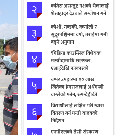
२
कांग्रेस असन्तुष्ट पक्षको भेलालाई
शेरबहादुर देउवाले सम्बोधन गर्ने
कोशी, गण्डकी, कर्णाली र
३
सुदूरपश्चिममा वर्षा, तराईमा गर्मी
बढ्ने अनुमान
‘मिडिया काउन्सिल विधेयक’
४
मस्यौदामाथि छलफल,
एआईदेखि पत्रकारको
लाइसेन्ससम्मका विषयमा
बम्पर उपहारमा १० लाख
५
सुझाव
जितेका हेमराजलाई अर्थमन्त्री
वाग्लेको फोन, रुपन्देहीकी
सपनाले जितिन् एक लाख
विद्यार्थीलाई लक्षित गरी ग्यास
६
वितरण गर्न मन्त्री यादवको
निर्देशन
एनपीएलको तेस्रो संस्करण