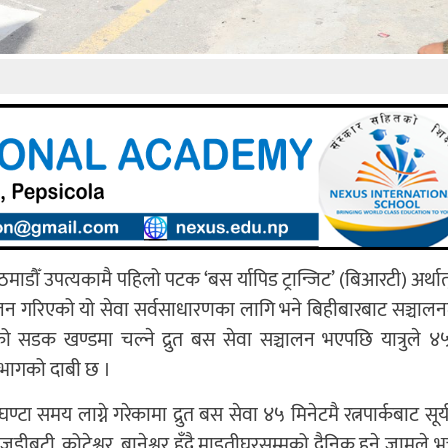
 उपत्यकामै पहिलो पटक ‘बस र्यापिड ट्रान्जिट’ (बिआरटी) अर्थात् 
लन गरिएको यो सेवा सर्वसाधारणका लागि भने बिहीबारबाट सञ्चाल
को सडक खण्डमा चल्ने द्रुत बस सेवा सञ्चालन भएपछि यात्रुले ४५
 विभागको दाबी छ ।
ण्टा समय लाग्ने गरेकामा द्रुत बस सेवा ४५ मिनेटमै रत्नपार्कबाट सू
डीबुटी, कोटेश्वर, बानेश्वर हुँदै माइतीघरसम्मको दैनिक हुने जामले भ