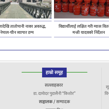
ादेखि तातोपानी नाका अवरुद्ध,
विद्यार्थीलाई लक्षित गरी ग्यास वित
नेपाल-चीन व्यापार ठप्प
मन्त्री यादवको निर्देशन
हाम्रो समूह
सल्लाहकार
सू
डा. दामाेदर पुडासैनी “किशाेर”
विश
सञ्चालक /
सम्पादक