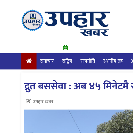
Skip
to
content
समाचार
राष्ट्रिय
राजनीति
स्थानीय तह
आ
द्रुत बससेवा : अब ४५ मिनेटमै 
उपहार खबर