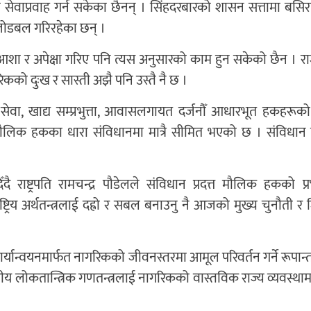
्रो सेवाप्रवाह गर्न सकेका छैनन् । सिंहदरबारको शासन सत्तामा बसि
जोडबल गरिरहेका छन् ।
आशा र अपेक्षा गरिए पनि त्यस अनुसारको काम हुन सकेको छैन । 
िकको दुःख र सास्ती अझै पनि उस्तै नै छ ।
्य सेवा, खाद्य सम्प्रभुत्ता, आवासलगायत दर्जनौँ आधारभूत हकहरूक
मौलिक हकका धारा संविधानमा मात्रै सीमित भएको छ । स‌ंविधा
ाष्ट्रपति रामचन्द्र पौडेलले संविधान प्रदत्त मौलिक हकको प्
्ट्रिय अर्थतन्त्रलाई दह्रो र सबल बनाउनु नै आजको मुख्य चुनौती र ज
न कार्यान्वयनमार्फत नागरिकको जीवनस्तरमा आमूल परिवर्तन गर्ने रूपा
य लोकतान्त्रिक गणतन्त्रलाई नागरिकको वास्तविक राज्य व्यवस्था