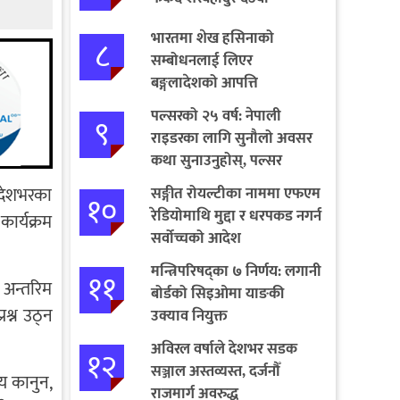
भारतमा शेख हसिनाको
८
सम्बोधनलाई लिएर
बङ्गलादेशको आपत्ति
पल्सरको २५ वर्ष: नेपाली
९
राइडरका लागि सुनौलो अवसर
कथा सुनाउनुहोस्, पल्सर
जित्नुहोस्
देशभरका
सङ्गीत रोयल्टीका नाममा एफएम
१०
रेडियोमाथि मुद्दा र धरपकड नगर्न
ार्यक्रम
सर्वोच्चको आदेश
मन्त्रिपरिषद्का ७ निर्णय: लगानी
११
 अन्तरिम
बोर्डको सिइओमा याङकी
श्न उठ्न
उक्याव नियुक्त
अविरल वर्षाले देशभर सडक
१२
सञ्जाल अस्तव्यस्त, दर्जनौँ
य कानुन,
राजमार्ग अवरुद्ध