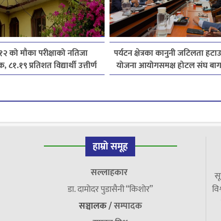
 १२ को मौका परीक्षाको नतिजा
पर्यटन क्षेत्रका कानुनी जटिलता हटाउन 
, ८१.१९ प्रतिशत विद्यार्थी उत्तीर्ण
योजना आयोगसमक्ष होटल संघ बा
पाँचबुँदे माग
हाम्रो समूह
सल्लाहकार
सू
डा. दामाेदर पुडासैनी “किशाेर”
विश
सञ्चालक /
सम्पादक