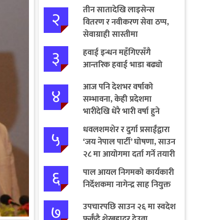
तीन सातादेखि लाइसेन्स
२
वितरण र नवीकरण सेवा ठप्प,
सेवाग्राही सास्तीमा
३
हवाई इन्धन महँगिएसँगै
आन्तरिक हवाई भाडा बढ्यो
आज पनि देशभर वर्षाको
४
सम्भावना, केही प्रदेशमा
भारीदेखि धेरै भारी वर्षा हुने
चेतावनी
धवलशमशेर र दुर्गा प्रसाईंद्वारा
५
‘जय नेपाल पार्टी’ घोषणा, साउन
२८ मा आयोगमा दर्ता गर्ने तयारी
६
पाल आयल निगमको कार्यकारी
निर्देशकमा नागेन्द्र साह नियुक्त
७
उपचारपछि साउन २६ मा स्वदेश
फर्कँदै शेरबहादुर देउवा