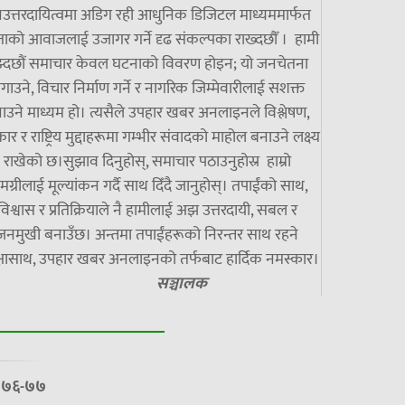
उत्तरदायित्वमा अडिग रही आधुनिक डिजिटल माध्यममार्फत
ाको आवाजलाई उजागर गर्ने दृढ संकल्पका राख्दछौँ । हामी
झ्दछौं समाचार केवल घटनाको विवरण होइन; यो जनचेतना
गाउने, विचार निर्माण गर्ने र नागरिक जिम्मेवारीलाई सशक्त
ाउने माध्यम हो। त्यसैले उपहार खबर अनलाइनले विश्लेषण,
ार र राष्ट्रिय मुद्दाहरूमा गम्भीर संवादको माहोल बनाउने लक्ष्य
राखेको छ।सुझाव दिनुहोस्, समाचार पठाउनुहोस्र हाम्रो
मग्रीलाई मूल्यांकन गर्दै साथ दिँदै जानुहोस्। तपाईंको साथ,
विश्वास र प्रतिक्रियाले नै हामीलाई अझ उत्तरदायी, सबल र
जनमुखी बनाउँछ। अन्तमा तपाईंहरूको निरन्तर साथ रहने
्षासाथ, उपहार खबर अनलाइनको तर्फबाट हार्दिक नमस्कार।
सञ्चालक
७/०७६-७७