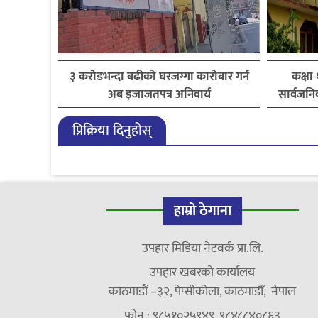
३ करोडभन्दा बढीको घरजग्गा कारोबार गर्न
कक्षा
अब इजाजतपत्र अनिवार्य
सार्वजनिक
प्रिक्रिया दिनुहोस्
हाम्रो ठेगाना
उपहार मिडिया नेटवर्क प्रा.लि.
उपहार खबरको कार्यालय
काठमाडौं –३२, पेप्सीकोला, काठमाडौँ, नेपाल
फोन : ९८५१०२५९४९, ९८४८८४०८६३