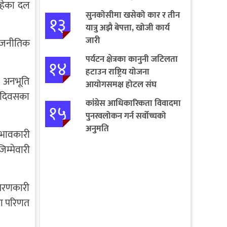
रहेका दल
सुनकोसीमा खसेको कार र तीन
१३
यात्रु अझै बेपत्ता, खोजी कार्य
जारी
राजनीतिक
पर्यटन क्षेत्रका कानुनी जटिलता
१४
हटाउन राष्ट्रिय योजना
ो अनभूति
आयोगसमक्ष होटल संघ
न दिवसका
बागमतीका पाँचबुँदे माग
कांग्रेस आधिकारिकता विवादमा
१५
पुनरवलोकन गर्न सर्वोच्चको
अनुमति
रभावकारी
िम्मेवारी
न्तरणकारी
मा परिणत