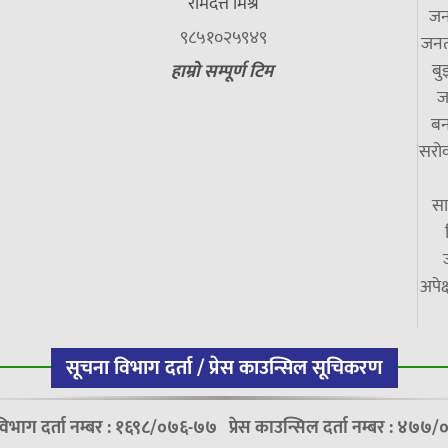
रामदत्त मिश्र
जन
९८५१०२५९४९
जनत
बु
हाम्रो सम्पूर्ण टिम
ज
बन
सरोक
सा
अपेक
सूचना विभाग दर्ता / प्रेस काउन्सिल सूचिकरण
विभाग दर्ता नम्बर : १६९८/०७६-७७
प्रेस काउन्सिल दर्ता नम्बर : ४७