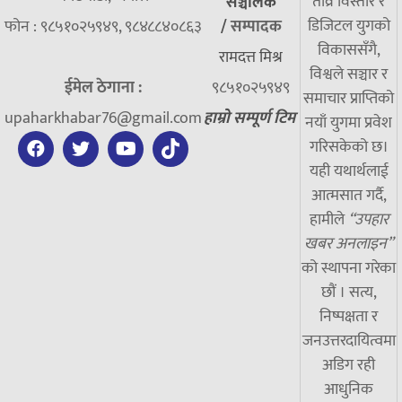
तीव्र विस्तार र
सञ्चालक
डिजिटल युगको
फोन : ९८५१०२५९४९, ९८४८८४०८६३
/
सम्पादक
विकाससँगै,
रामदत्त मिश्र
विश्वले सञ्चार र
ईमेल ठेगाना :
९८५१०२५९४९
समाचार प्राप्तिको
upaharkhabar76@gmail.com
हाम्रो सम्पूर्ण टिम
नयाँ युगमा प्रवेश
गरिसकेको छ।
यही यथार्थलाई
आत्मसात गर्दै,
हामीले
“उपहार
खबर अनलाइन”
को स्थापना गरेका
छौं । सत्य,
निष्पक्षता र
जनउत्तरदायित्वमा
अडिग रही
आधुनिक