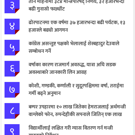
३
तीन महिनामा ३८४ मन्त्रिपरिषद् निर्णय, ३२ हजारभन्दा
बढी गुनासो फर्छ्योट
४
ढोरपाटनमा एक वर्षमा ३७ हजारभन्दा बढी पर्यटक, १३
हजारले बढ्यो आगमन
५
कांग्रेस असन्तुष्ट पक्षको भेलालाई शेरबहादुर देउवाले
सम्बोधन गर्ने
६
वर्षाका कारण राजमार्ग अवरुद्ध, यात्रा अघि सडक
अवस्थाबारे जानकारी लिन आग्रह
७
कोशी, गण्डकी, कर्णाली र सुदूरपश्चिममा वर्षा, तराईमा
गर्मी बढ्ने अनुमान
८
बम्पर उपहारमा १० लाख जितेका हेमराजलाई अर्थमन्त्री
वाग्लेको फोन, रुपन्देहीकी सपनाले जितिन् एक लाख
९
विद्यार्थीलाई लक्षित गरी ग्यास वितरण गर्न मन्त्री