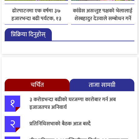
ढोरपाटनमा एक वर्षमा ३७
कांग्रेस असन्तुष्ट पक्षको भेलालाई
हजारभन्दा बढी पर्यटक, १३
शेरबहादुर देउवाले सम्बोधन गर्ने
हजारले बढ्यो आगमन
प्रिक्रिया दिनुहोस्
चर्चित
ताजा सामग्री
१
३ करोडभन्दा बढीको घरजग्गा कारोबार गर्न अब
इजाजतपत्र अनिवार्य
२
प्रतिनिधिसभाको बैठक आज बस्दै