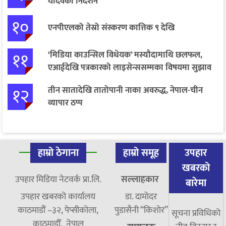
यादवको निर्देशन
१०
एनपीएलको तेस्रो संस्करण कात्तिक ९ देखि
११
‘मिडिया काउन्सिल विधेयक’ मस्यौदामाथि छलफल,
एआईदेखि पत्रकारको लाइसेन्ससम्मका विषयमा सुझाव
१२
तीन सातादेखि तातोपानी नाका अवरुद्ध, नेपाल-चीन
व्यापार ठप्प
हाम्रो ठेगाना
हाम्रो समूह
उपहार
खबरको
उपहार मिडिया नेटवर्क प्रा.लि.
सल्लाहकार
बारेमा
उपहार खबरको कार्यालय
डा. दामाेदर
काठमाडौं –३२, पेप्सीकोला,
पुडासैनी “किशाेर”
सूचना प्रविधिको
काठमाडौँ, नेपाल