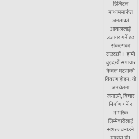
डिजिटल
माध्यममार्फत
जनताको
आवाजलाई
उजागर गर्ने दृढ
संकल्पका
राख्दछौँ । हामी
बुझ्दछौं समाचार
केवल घटनाको
विवरण होइन; यो
जनचेतना
जगाउने, विचार
निर्माण गर्ने र
नागरिक
जिम्मेवारीलाई
सशक्त बनाउने
माध्यम हो।