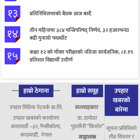
१३
प्रतिनिधिसभाको बैठक आज बस्दै
१४
तीन महिनामा ३८४ मन्त्रिपरिषद् निर्णय, ३२ हजारभन्दा
बढी गुनासो फर्छ्योट
१५
कक्षा १२ को मौका परीक्षाको नतिजा सार्वजनिक, ८१.१९
प्रतिशत विद्यार्थी उत्तीर्ण
हाम्रो ठेगाना
हाम्रो समूह
उपहार
खबरको
उपहार मिडिया नेटवर्क प्रा.लि.
सल्लाहकार
बारेमा
उपहार खबरको कार्यालय
डा. दामाेदर
काठमाडौं –३२, पेप्सीकोला,
पुडासैनी “किशाेर”
सूचना प्रविधिको
काठमाडौँ, नेपाल
तीव्र विस्तार र
सञ्चालक