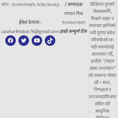
डिजिटल युगको
फोन : ९८५१०२५९४९, ९८४८८४०८६३
/
सम्पादक
विकाससँगै,
रामदत्त मिश्र
विश्वले सञ्चार र
ईमेल ठेगाना :
९८५१०२५९४९
समाचार प्राप्तिको
upaharkhabar76@gmail.com
हाम्रो सम्पूर्ण टिम
नयाँ युगमा प्रवेश
गरिसकेको छ।
यही यथार्थलाई
आत्मसात गर्दै,
हामीले
“उपहार
खबर अनलाइन”
को स्थापना गरेका
छौं । सत्य,
निष्पक्षता र
जनउत्तरदायित्वमा
अडिग रही
आधुनिक