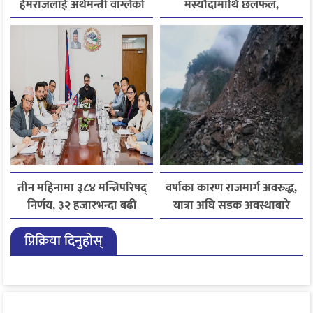
हेमराजलाई अर्थमन्त्री वाग्लेको
मस्यौदामाथि छलफल,
फोन, रुपन्देहीकी सपनाले
एआईदेखि पत्रकारको
जितिन् एक लाख
लाइसेन्ससम्मका विषयमा
सुझाव
तीन महिनामा ३८४ मन्त्रिपरिषद्
वर्षाका कारण राजमार्ग अवरुद्ध,
निर्णय, ३२ हजारभन्दा बढी
यात्रा अघि सडक अवस्थाबारे
गुनासो फर्छ्योट
जानकारी लिन आग्रह
प्रिक्रिया दिनुहोस्