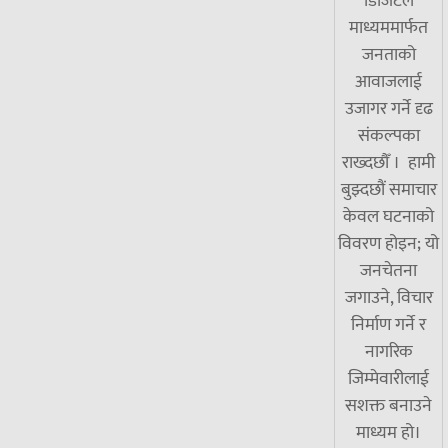
डिजिटल
माध्यममार्फत
जनताको
आवाजलाई
उजागर गर्ने दृढ
संकल्पका
राख्दछौँ । हामी
बुझ्दछौं समाचार
केवल घटनाको
विवरण होइन; यो
जनचेतना
जगाउने, विचार
निर्माण गर्ने र
नागरिक
जिम्मेवारीलाई
सशक्त बनाउने
माध्यम हो।