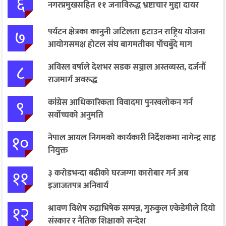
६
नगरप्रमुखसहित ११ जनाविरुद्ध भ्रष्टाचार मुद्दा दायर
७
पर्यटन क्षेत्रका कानुनी जटिलता हटाउन राष्ट्रिय योजना
आयोगसमक्ष होटल संघ बागमतीका पाँचबुँदे माग
८
अविरल वर्षाले देशभर सडक सञ्जाल अस्तव्यस्त, दर्जनौँ
राजमार्ग अवरुद्ध
९
कांग्रेस आधिकारिकता विवादमा पुनरवलोकन गर्न
सर्वोच्चको अनुमति
१०
नेपाल आयल निगमको कार्यकारी निर्देशकमा नागेन्द्र साह
नियुक्त
११
३ करोडभन्दा बढीको घरजग्गा कारोबार गर्न अब
इजाजतपत्र अनिवार्य
१२
श्रावण विशेष रुद्राभिषेक सम्पन्न, गुरुकुल एकेडेमीले दियो
संस्कार र नैतिक शिक्षाको सन्देश