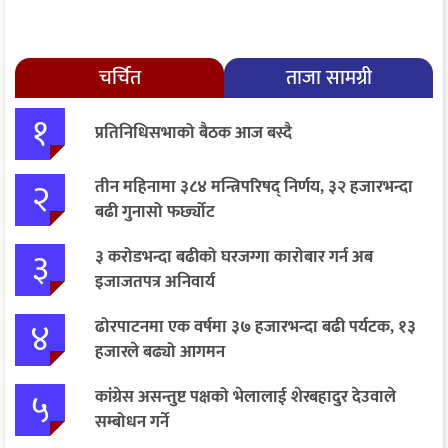
चर्चित
ताजा सामग्री
१
प्रतिनिधिसभाको बैठक आज बस्दै
२
तीन महिनामा ३८४ मन्त्रिपरिषद् निर्णय, ३२ हजारभन्दा
बढी गुनासो फर्छ्योट
३
३ करोडभन्दा बढीको घरजग्गा कारोबार गर्न अब
इजाजतपत्र अनिवार्य
४
ढोरपाटनमा एक वर्षमा ३७ हजारभन्दा बढी पर्यटक, १३
हजारले बढ्यो आगमन
५
कांग्रेस असन्तुष्ट पक्षको भेलालाई शेरबहादुर देउवाले
सम्बोधन गर्ने