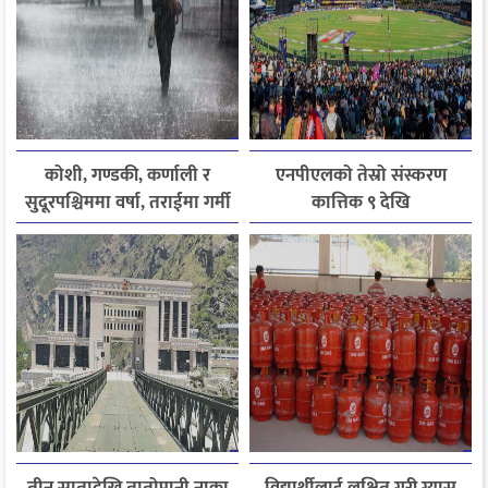
कोशी, गण्डकी, कर्णाली र
एनपीएलको तेस्रो संस्करण
सुदूरपश्चिममा वर्षा, तराईमा गर्मी
कात्तिक ९ देखि
बढ्ने अनुमान
तीन सातादेखि तातोपानी नाका
विद्यार्थीलाई लक्षित गरी ग्यास