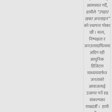
आत्मसात गर्दै,
हामीले
“उपहार
खबर अनलाइन”
को स्थापना गरेका
छौं । सत्य,
निष्पक्षता र
जनउत्तरदायित्वमा
अडिग रही
आधुनिक
डिजिटल
माध्यममार्फत
जनताको
आवाजलाई
उजागर गर्ने दृढ
संकल्पका
राख्दछौँ । हामी