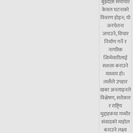
बुझ्दछौं समाचार
केवल घटनाको
विवरण होइन; यो
जनचेतना
जगाउने, विचार
निर्माण गर्ने र
नागरिक
जिम्मेवारीलाई
सशक्त बनाउने
माध्यम हो।
त्यसैले उपहार
खबर अनलाइनले
विश्लेषण, सरोकार
र राष्ट्रिय
मुद्दाहरूमा गम्भीर
संवादको माहोल
बनाउने लक्ष्य