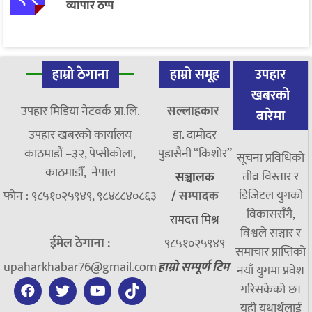
व्यापार ठप्प
हाम्रो ठेगाना
हाम्रो समूह
उपहार
खबरको
उपहार मिडिया नेटवर्क प्रा.लि.
सल्लाहकार
बारेमा
उपहार खबरको कार्यालय
डा. दामाेदर
काठमाडौं –३२, पेप्सीकोला,
पुडासैनी “किशाेर”
सूचना प्रविधिको
काठमाडौँ, नेपाल
तीव्र विस्तार र
सञ्चालक
डिजिटल युगको
फोन : ९८५१०२५९४९, ९८४८८४०८६३
/
सम्पादक
विकाससँगै,
रामदत्त मिश्र
विश्वले सञ्चार र
ईमेल ठेगाना :
९८५१०२५९४९
समाचार प्राप्तिको
upaharkhabar76@gmail.com
हाम्रो सम्पूर्ण टिम
नयाँ युगमा प्रवेश
गरिसकेको छ।
यही यथार्थलाई