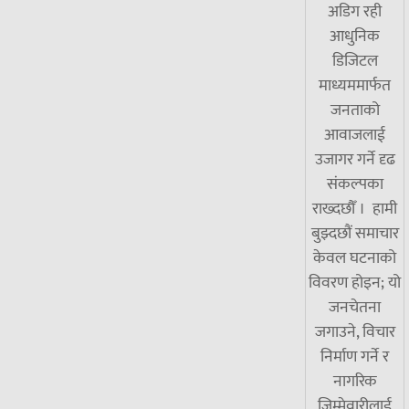
अडिग रही
आधुनिक
डिजिटल
माध्यममार्फत
जनताको
आवाजलाई
उजागर गर्ने दृढ
संकल्पका
राख्दछौँ । हामी
बुझ्दछौं समाचार
केवल घटनाको
विवरण होइन; यो
जनचेतना
जगाउने, विचार
निर्माण गर्ने र
नागरिक
जिम्मेवारीलाई