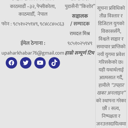
काठमाडौं –३२, पेप्सीकोला,
पुडासैनी “किशाेर”
सूचना प्रविधिको
काठमाडौँ, नेपाल
तीव्र विस्तार र
सञ्चालक
डिजिटल युगको
फोन : ९८५१०२५९४९, ९८४८८४०८६३
/
सम्पादक
विकाससँगै,
रामदत्त मिश्र
विश्वले सञ्चार र
ईमेल ठेगाना :
९८५१०२५९४९
समाचार प्राप्तिको
upaharkhabar76@gmail.com
हाम्रो सम्पूर्ण टिम
नयाँ युगमा प्रवेश
गरिसकेको छ।
यही यथार्थलाई
आत्मसात गर्दै,
हामीले
“उपहार
खबर अनलाइन”
को स्थापना गरेका
छौं । सत्य,
निष्पक्षता र
जनउत्तरदायित्वमा