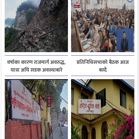
वर्षाका कारण राजमार्ग अवरुद्ध,
प्रतिनिधिसभाको बैठक आज
यात्रा अघि सडक अवस्थाबारे
बस्दै
जानकारी लिन आग्रह