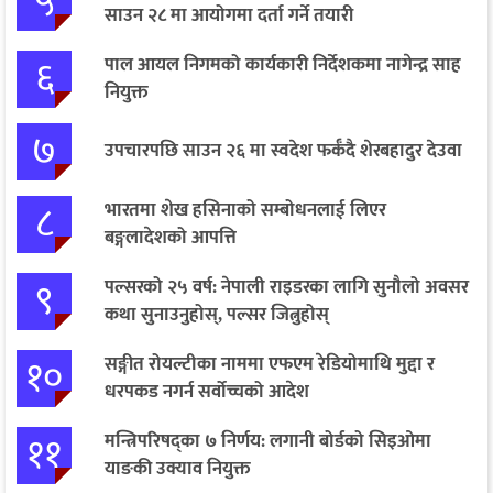
५
साउन २८ मा आयोगमा दर्ता गर्ने तयारी
६
पाल आयल निगमको कार्यकारी निर्देशकमा नागेन्द्र साह
नियुक्त
७
उपचारपछि साउन २६ मा स्वदेश फर्कँदै शेरबहादुर देउवा
८
भारतमा शेख हसिनाको सम्बोधनलाई लिएर
बङ्गलादेशको आपत्ति
९
पल्सरको २५ वर्ष: नेपाली राइडरका लागि सुनौलो अवसर
कथा सुनाउनुहोस्, पल्सर जित्नुहोस्
१०
सङ्गीत रोयल्टीका नाममा एफएम रेडियोमाथि मुद्दा र
धरपकड नगर्न सर्वोच्चको आदेश
११
मन्त्रिपरिषद्का ७ निर्णय: लगानी बोर्डको सिइओमा
याङकी उक्याव नियुक्त