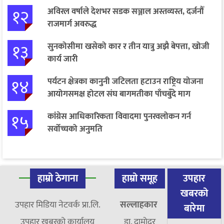
१२
अविरल वर्षाले देशभर सडक सञ्जाल अस्तव्यस्त, दर्जनौँ
राजमार्ग अवरुद्ध
१३
सुनकोसीमा खसेको कार र तीन यात्रु अझै बेपत्ता, खोजी
कार्य जारी
१४
पर्यटन क्षेत्रका कानुनी जटिलता हटाउन राष्ट्रिय योजना
आयोगसमक्ष होटल संघ बागमतीका पाँचबुँदे माग
१५
कांग्रेस आधिकारिकता विवादमा पुनरवलोकन गर्न
सर्वोच्चको अनुमति
हाम्रो ठेगाना
हाम्रो समूह
उपहार
खबरको
उपहार मिडिया नेटवर्क प्रा.लि.
सल्लाहकार
बारेमा
उपहार खबरको कार्यालय
डा. दामाेदर