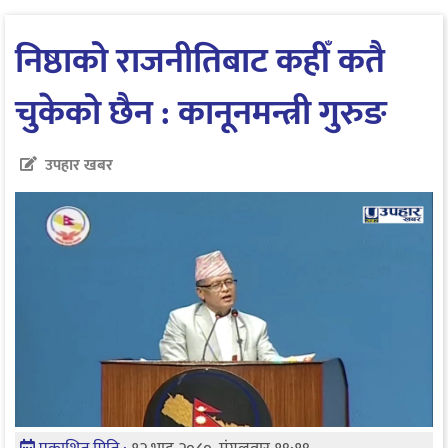
निष्ठाको राजनीतिबाट कहीँ कतै
चुकेको छैन : कानूनमन्त्री गुरुङ
उपहार खबर