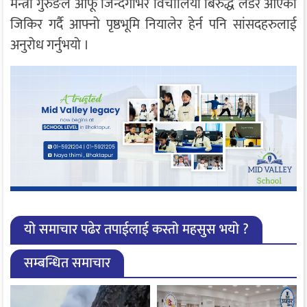
मन्त्री गुरुङले आफू जिन्दगीभर विचौलिया बिरुद्ध लडेर आएको
जिकिर गर्दै आफ्नो पृष्ठभूमि नियालेर हेर्न पनि सांसदहरुलाई
अनुरोध गर्नुभयो ।
यो समाचार पढेर तपाईलाई कस्तो महसुस भयो ?
सम्बन्धित समाचार