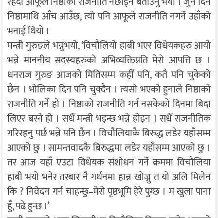
रहँदा आफूले निष्ठाको राजनीति नछोड्ने बताउनु भयो । जुन दिन
निष्ठामाथि आँच आउँछ, त्यो पनि आफूले राजनीति नगर्ने उहाँको
भनाई थियो ।
मन्त्री गुरुङले भन्नुभयो, ‘विचौलियो हाबी भएर विधेयकहरु आयो
भन्ने माननीय सदस्यहरुको अभिव्यक्तिप्रति मेरो आपत्ति छ ।
धनराज गुरुङ आजको मितिसम्म कहीँ पनि, कतै पनि चुकेको
छैन । भोलिका दिन पनि चुक्दैन । त्यसो भएको हुनाले निष्ठाको
राजनीति गर्ने हो । निष्ठाको राजनीति गर्न नसकेको दिनमा बिदा
लिएर बस्ने हो । सधैँ मन्त्री भइन्छ भन्ने होइन । सधैँ राजनीतिक
गरिरहनु पर्छ भन्ने पनि छैन । विचौलियाकै बिरुद्ध लडेर यहाँसम्म
आएको छु । सामन्तवादकै बिरुद्धमा लडेर यहाँसम्म आएको छु ।
तर आज यहाँ एउटा विधेयक संशोधन गर्ने क्रममा विचौलिया
हाबी भयो भनेर तरबार नै गर्धनमा हान्न खोज्नु त यो अलि मिलेन
कि ? निवेदन गर्न चाहन्छु–मेरो पृष्ठभूमि हेरे पुग्छ । म खुला पाना
हुँ, पढे हुन्छ ।’