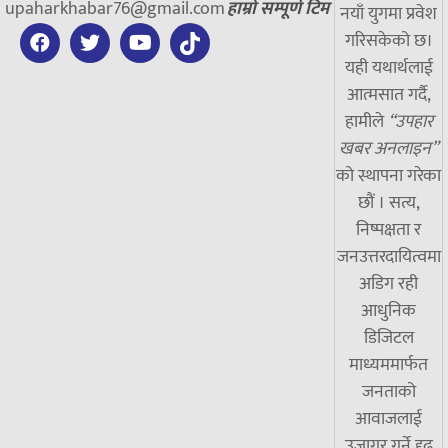
upaharkhabar76@gmail.com
हाम्रो सम्पूर्ण टिम
नयाँ युगमा प्रवेश
गरिसकेको छ।
यही यथार्थलाई
आत्मसात गर्दै,
हामीले
“उपहार
खबर अनलाइन”
को स्थापना गरेका
छौं । सत्य,
निष्पक्षता र
जनउत्तरदायित्वमा
अडिग रही
आधुनिक
डिजिटल
माध्यममार्फत
जनताको
आवाजलाई
उजागर गर्ने दृढ