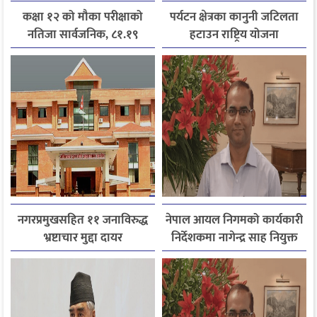
कक्षा १२ को मौका परीक्षाको
पर्यटन क्षेत्रका कानुनी जटिलता
नतिजा सार्वजनिक, ८१.१९
हटाउन राष्ट्रिय योजना
प्रतिशत विद्यार्थी उत्तीर्ण
आयोगसमक्ष होटल संघ
बागमतीका पाँचबुँदे माग
नगरप्रमुखसहित ११ जनाविरुद्ध
नेपाल आयल निगमको कार्यकारी
भ्रष्टाचार मुद्दा दायर
निर्देशकमा नागेन्द्र साह नियुक्त