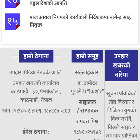
बङ्गलादेशको आपत्ति
१५
पाल आयल निगमको कार्यकारी निर्देशकमा नागेन्द्र साह
नियुक्त
हाम्रो ठेगाना
हाम्रो समूह
उपहार
खबरको
उपहार मिडिया नेटवर्क प्रा.लि.
सल्लाहकार
बारेमा
उपहार खबरको कार्यालय
डा. दामाेदर
काठमाडौं –३२, पेप्सीकोला,
पुडासैनी “किशाेर”
सूचना प्रविधिको
काठमाडौँ, नेपाल
तीव्र विस्तार र
सञ्चालक
डिजिटल युगको
फोन : ९८५१०२५९४९, ९८४८८४०८६३
/
सम्पादक
विकाससँगै,
रामदत्त मिश्र
विश्वले सञ्चार र
ईमेल ठेगाना :
९८५१०२५९४९
समाचार प्राप्तिको