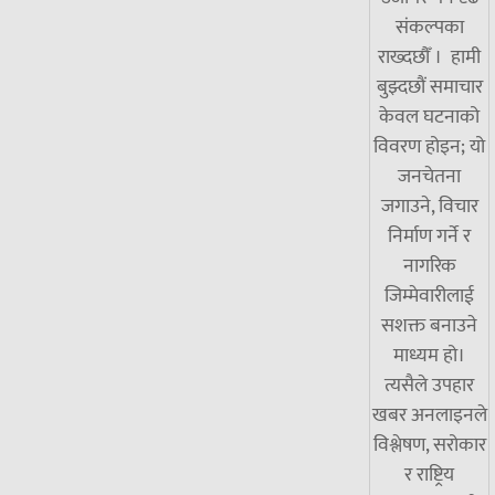
संकल्पका
राख्दछौँ । हामी
बुझ्दछौं समाचार
केवल घटनाको
विवरण होइन; यो
जनचेतना
जगाउने, विचार
निर्माण गर्ने र
नागरिक
जिम्मेवारीलाई
सशक्त बनाउने
माध्यम हो।
त्यसैले उपहार
खबर अनलाइनले
विश्लेषण, सरोकार
र राष्ट्रिय