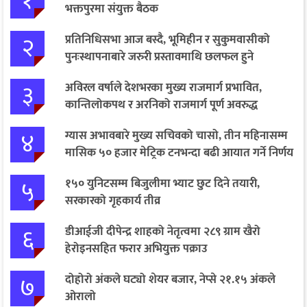
१
भक्तपुरमा संयुक्त बैठक
२
प्रतिनिधिसभा आज बस्दै, भूमिहीन र सुकुमवासीको
पुनःस्थापनाबारे जरुरी प्रस्तावमाथि छलफल हुने
३
अविरल वर्षाले देशभरका मुख्य राजमार्ग प्रभावित,
कान्तिलोकपथ र अरनिको राजमार्ग पूर्ण अवरुद्ध
४
ग्यास अभावबारे मुख्य सचिवको चासो, तीन महिनासम्म
मासिक ५० हजार मेट्रिक टनभन्दा बढी आयात गर्ने निर्णय
५
१५० युनिटसम्म बिजुलीमा भ्याट छुट दिने तयारी,
सरकारको गृहकार्य तीव्र
६
डीआईजी दीपेन्द्र शाहको नेतृत्वमा २८९ ग्राम खैरो
हेरोइनसहित फरार अभियुक्त पक्राउ
७
दोहोरो अंकले घट्यो शेयर बजार, नेप्से २१.१५ अंकले
ओरालो