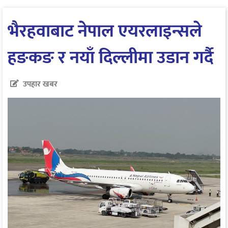
भैरहवाबाट नेपाल एयरलाइन्सले
हङकङ र नयाँ दिल्लीमा उडान गर्दै
उपहार खबर