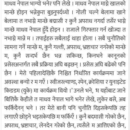
माधव नेपाल भाग्यो भनेर पनि लेखे । माधव नेपाल माग्ने खालको
मान्छे होइन भन्नेकुरा बुझ्नुपर्दथ्यो । गोली चल्ने बेलामा खाने
बेलामा त नभाग्ने मान्छे बद्मासी र कुनै अपराध नगर्दा तर्सेर भाग्ने
मान्छे माधव नेपाल हुँदै होइन । राजाले गिरफ्तार गर्न खोज्दा त
नभाग्ने मान्ने म । तपाईहरु सबैलाई थाहा होला । सबै चुनौतिको
सामना गर्ने मान्छे म, कुनै गल्ती, अपराध, भ्रष्टाचार नगरेको मान्छे
म, कुनै सन्दर्भ छैन भन्न सकिन्छ, किनभने कानूनको
प्रसेसअन्तर्गत सबै प्रक्रिया अघि बढ्छन् । प्रसेस अघि बढेको पनि
छैन । मेरो पहिलादेखिकै निश्चित निर्धारित कार्यक्रममा जाने
अवस्था बन्यो र म गएँ । स्वीजरल्याण्ड, स्पेन, क्रोशिया र युनाइटेड
किङडम (युके) मा कार्यक्रम थियो ।’ उनले भने,
‘
म यहाँबाट जाने
बित्तिकै केहीले त माधव नेपाल भागे भनेर लेखे, लुकेर बसे, अब
फर्किंदैनन् भने । तर मेरो बानी पनि चुनौति दिइसकेपछि तह
लगाएरै छोड्ने भइसकेपछि म फर्किएँ । कुनै बदमासी गरेको छैन,
अपराध, भ्रष्टाचार, लेनदेन गरेको छैन, त्यसैले म आत्तिएको छैन,