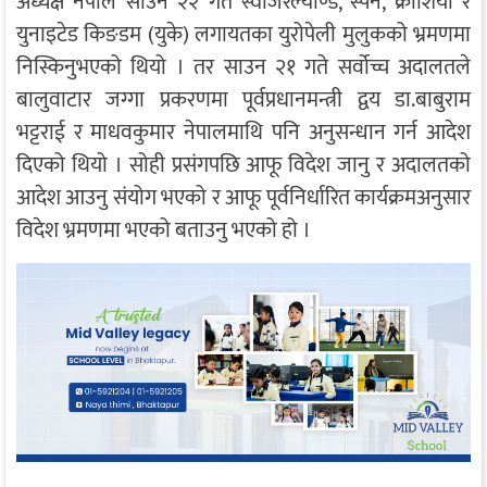
अध्यक्ष नेपाल साउन २२ गते स्वीजरल्याण्ड, स्पेन, क्रोशिया र
युनाइटेड किङडम (युके) लगायतका युरोपेली मुलुकको भ्रमणमा
निस्किनुभएको थियो । तर साउन २१ गते सर्वोच्च अदालतले
बालुवाटार जग्गा प्रकरणमा पूर्वप्रधानमन्त्री द्वय डा.बाबुराम
भट्टराई र माधवकुमार नेपालमाथि पनि अनुसन्धान गर्न आदेश
दिएको थियो । सोही प्रसंगपछि आफू विदेश जानु र अदालतको
आदेश आउनु संयोग भएको र आफू पूर्वनिर्धारित कार्यक्रमअनुसार
विदेश भ्रमणमा भएको बताउनु भएको हो ।