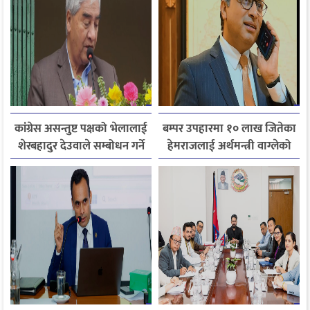
कांग्रेस असन्तुष्ट पक्षको भेलालाई
बम्पर उपहारमा १० लाख जितेका
शेरबहादुर देउवाले सम्बोधन गर्ने
हेमराजलाई अर्थमन्त्री वाग्लेको
फोन, रुपन्देहीकी सपनाले
जितिन् एक लाख