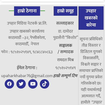
हाम्रो ठेगाना
हाम्रो समूह
उपहार
खबरको
उपहार मिडिया नेटवर्क प्रा.लि.
सल्लाहकार
बारेमा
उपहार खबरको कार्यालय
डा. दामाेदर
काठमाडौं –३२, पेप्सीकोला,
पुडासैनी “किशाेर”
सूचना प्रविधिको
काठमाडौँ, नेपाल
तीव्र विस्तार र
सञ्चालक
डिजिटल युगको
फोन : ९८५१०२५९४९, ९८४८८४०८६३
/
सम्पादक
विकाससँगै,
रामदत्त मिश्र
विश्वले सञ्चार र
ईमेल ठेगाना :
९८५१०२५९४९
समाचार प्राप्तिको
upaharkhabar76@gmail.com
हाम्रो सम्पूर्ण टिम
नयाँ युगमा प्रवेश
गरिसकेको छ।
यही यथार्थलाई
आत्मसात गर्दै,
हामीले
“उपहार