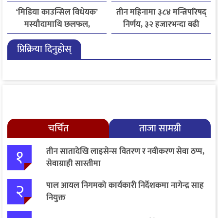
‘मिडिया काउन्सिल विधेयक’
तीन महिनामा ३८४ मन्त्रिपरिषद्
मस्यौदामाथि छलफल,
निर्णय, ३२ हजारभन्दा बढी
एआईदेखि पत्रकारको
गुनासो फर्छ्योट
प्रिक्रिया दिनुहोस्
लाइसेन्ससम्मका विषयमा
सुझाव
चर्चित
ताजा सामग्री
१
तीन सातादेखि लाइसेन्स वितरण र नवीकरण सेवा ठप्प,
सेवाग्राही सास्तीमा
२
पाल आयल निगमको कार्यकारी निर्देशकमा नागेन्द्र साह
नियुक्त