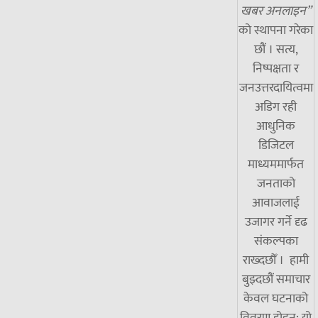
खबर अनलाइन”
को स्थापना गरेका
छौं । सत्य,
निष्पक्षता र
जनउत्तरदायित्वमा
अडिग रही
आधुनिक
डिजिटल
माध्यममार्फत
जनताको
आवाजलाई
उजागर गर्ने दृढ
संकल्पका
राख्दछौँ । हामी
बुझ्दछौं समाचार
केवल घटनाको
विवरण होइन; यो