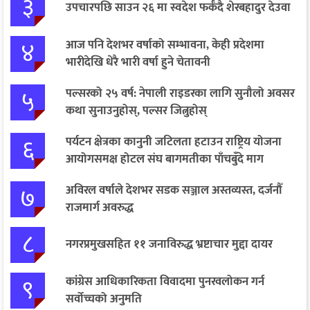
३
उपचारपछि साउन २६ मा स्वदेश फर्कँदै शेरबहादुर देउवा
४
आज पनि देशभर वर्षाको सम्भावना, केही प्रदेशमा
भारीदेखि धेरै भारी वर्षा हुने चेतावनी
५
पल्सरको २५ वर्ष: नेपाली राइडरका लागि सुनौलो अवसर
कथा सुनाउनुहोस्, पल्सर जित्नुहोस्
६
पर्यटन क्षेत्रका कानुनी जटिलता हटाउन राष्ट्रिय योजना
आयोगसमक्ष होटल संघ बागमतीका पाँचबुँदे माग
७
अविरल वर्षाले देशभर सडक सञ्जाल अस्तव्यस्त, दर्जनौँ
राजमार्ग अवरुद्ध
८
नगरप्रमुखसहित ११ जनाविरुद्ध भ्रष्टाचार मुद्दा दायर
९
कांग्रेस आधिकारिकता विवादमा पुनरवलोकन गर्न
सर्वोच्चको अनुमति