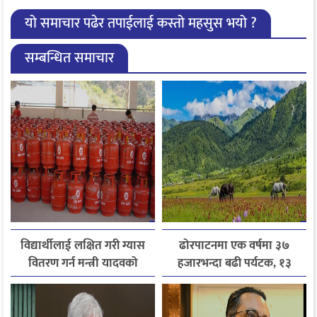
यो समाचार पढेर तपाईलाई कस्तो महसुस भयो ?
सम्बन्धित समाचार
विद्यार्थीलाई लक्षित गरी ग्यास
ढोरपाटनमा एक वर्षमा ३७
वितरण गर्न मन्त्री यादवको
हजारभन्दा बढी पर्यटक, १३
निर्देशन
हजारले बढ्यो आगमन