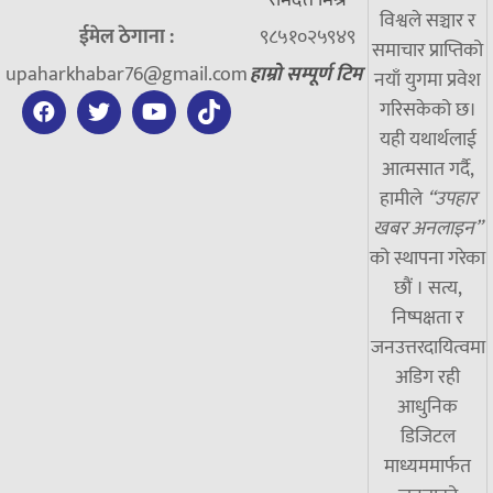
विश्वले सञ्चार र
ईमेल ठेगाना :
९८५१०२५९४९
समाचार प्राप्तिको
upaharkhabar76@gmail.com
हाम्रो सम्पूर्ण टिम
नयाँ युगमा प्रवेश
गरिसकेको छ।
यही यथार्थलाई
आत्मसात गर्दै,
हामीले
“उपहार
खबर अनलाइन”
को स्थापना गरेका
छौं । सत्य,
निष्पक्षता र
जनउत्तरदायित्वमा
अडिग रही
आधुनिक
डिजिटल
माध्यममार्फत