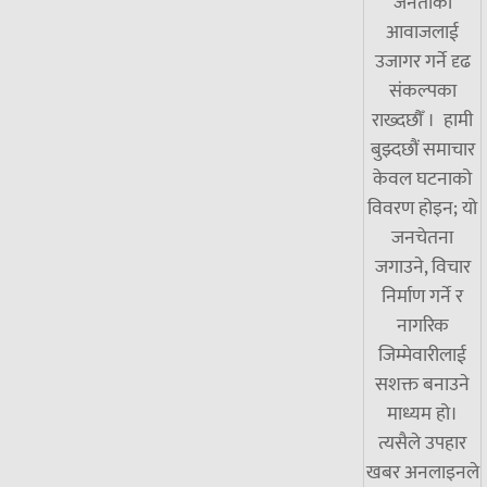
जनताको
आवाजलाई
उजागर गर्ने दृढ
संकल्पका
राख्दछौँ । हामी
बुझ्दछौं समाचार
केवल घटनाको
विवरण होइन; यो
जनचेतना
जगाउने, विचार
निर्माण गर्ने र
नागरिक
जिम्मेवारीलाई
सशक्त बनाउने
माध्यम हो।
त्यसैले उपहार
खबर अनलाइनले