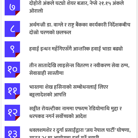
७
दोहोरो अंकले घट्यो शेयर बजार, नेप्से २१.१५ अंकले
ओरालो
८
अर्थमन्त्री डा. वाग्ले र राष्ट्र बैंकका कार्यकारी निर्देशकबीच
दोस्रो चरणको छलफल
९
हवाई इन्धन महँगिएसँगै आन्तरिक हवाई भाडा बढ्यो
१०
तीन सातादेखि लाइसेन्स वितरण र नवीकरण सेवा ठप्प,
सेवाग्राही सास्तीमा
११
भारतमा शेख हसिनाको सम्बोधनलाई लिएर
बङ्गलादेशको आपत्ति
१२
सङ्गीत रोयल्टीका नाममा एफएम रेडियोमाथि मुद्दा र
धरपकड नगर्न सर्वोच्चको आदेश
१३
धवलशमशेर र दुर्गा प्रसाईंद्वारा ‘जय नेपाल पार्टी’ घोषणा,
साउन २८ मा आयोगमा दर्ता गर्ने तयारी