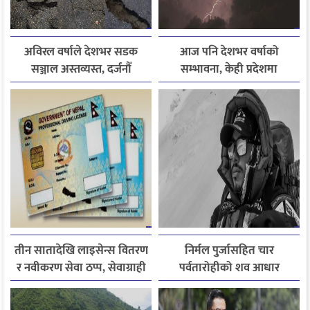
अविरल वर्षाले देशभर सडक
आज पनि देशभर वर्षाको
सञ्जाल अस्तव्यस्त, दर्जनौँ
सम्भावना, केही प्रदेशमा
राजमार्ग अवरुद्ध
भारीदेखि धेरै भारी वर्षा हुने
चेतावनी
तीन सातादेखि लाइसेन्स वितरण
निर्मल पुर्जासहित चार
र नवीकरण सेवा ठप्प, सेवाग्राही
पर्वतारोहीको शव आधार
सास्तीमा
शिविरमा ल्याइयो, तीन अझै
बेपत्ता