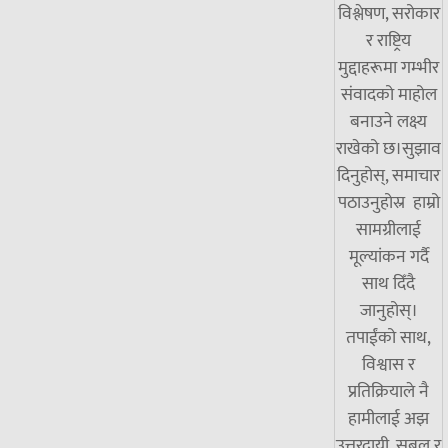
विश्लेषण, सरोकार
र राष्ट्रिय
मुद्दाहरूमा गम्भीर
संवादको माहोल
बनाउने लक्ष्य
राखेको छ।सुझाव
दिनुहोस्, समाचार
पठाउनुहोस्र हाम्रो
सामग्रीलाई
मूल्यांकन गर्दै
साथ दिँदै
जानुहोस्।
तपाईंको साथ,
विश्वास र
प्रतिक्रियाले नै
हामीलाई अझ
उत्तरदायी, सबल र