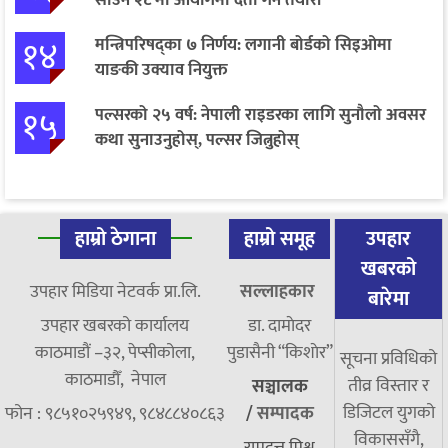
१४
मन्त्रिपरिषद्का ७ निर्णय: लगानी बोर्डको सिइओमा
याङकी उक्याव नियुक्त
१५
पल्सरको २५ वर्ष: नेपाली राइडरका लागि सुनौलो अवसर
कथा सुनाउनुहोस्, पल्सर जित्नुहोस्
हाम्रो ठेगाना
हाम्रो समूह
उपहार
खबरको
उपहार मिडिया नेटवर्क प्रा.लि.
सल्लाहकार
बारेमा
उपहार खबरको कार्यालय
डा. दामाेदर
काठमाडौं –३२, पेप्सीकोला,
पुडासैनी “किशाेर”
सूचना प्रविधिको
काठमाडौँ, नेपाल
तीव्र विस्तार र
सञ्चालक
डिजिटल युगको
फोन : ९८५१०२५९४९, ९८४८८४०८६३
/
सम्पादक
विकाससँगै,
रामदत्त मिश्र