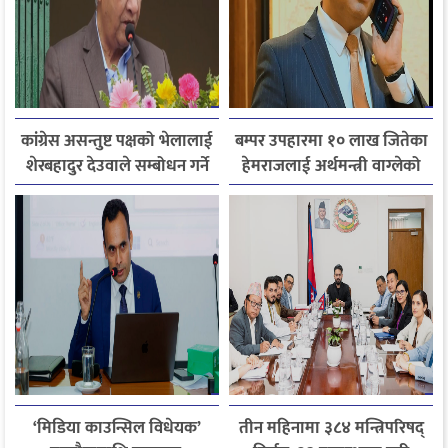
कांग्रेस असन्तुष्ट पक्षको भेलालाई
बम्पर उपहारमा १० लाख जितेका
शेरबहादुर देउवाले सम्बोधन गर्ने
हेमराजलाई अर्थमन्त्री वाग्लेको
फोन, रुपन्देहीकी सपनाले
जितिन् एक लाख
‘मिडिया काउन्सिल विधेयक’
तीन महिनामा ३८४ मन्त्रिपरिषद्