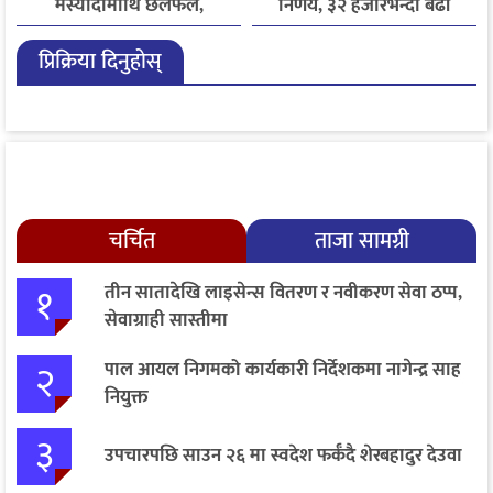
मस्यौदामाथि छलफल,
निर्णय, ३२ हजारभन्दा बढी
एआईदेखि पत्रकारको
गुनासो फर्छ्योट
प्रिक्रिया दिनुहोस्
लाइसेन्ससम्मका विषयमा
सुझाव
चर्चित
ताजा सामग्री
१
तीन सातादेखि लाइसेन्स वितरण र नवीकरण सेवा ठप्प,
सेवाग्राही सास्तीमा
२
पाल आयल निगमको कार्यकारी निर्देशकमा नागेन्द्र साह
नियुक्त
३
उपचारपछि साउन २६ मा स्वदेश फर्कँदै शेरबहादुर देउवा