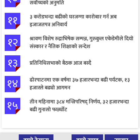
सर्वोच्चको अनुमति
११
३ करोडभन्दा बढीको घरजग्गा कारोबार गर्न अब
इजाजतपत्र अनिवार्य
१२
श्रावण विशेष रुद्राभिषेक सम्पन्न, गुरुकुल एकेडेमीले दियो
संस्कार र नैतिक शिक्षाको सन्देश
१३
प्रतिनिधिसभाको बैठक आज बस्दै
१४
ढोरपाटनमा एक वर्षमा ३७ हजारभन्दा बढी पर्यटक, १३
हजारले बढ्यो आगमन
१५
तीन महिनामा ३८४ मन्त्रिपरिषद् निर्णय, ३२ हजारभन्दा
बढी गुनासो फर्छ्योट