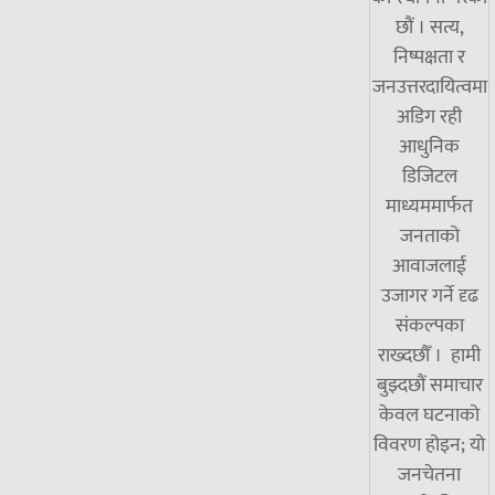
छौं । सत्य,
निष्पक्षता र
जनउत्तरदायित्वमा
अडिग रही
आधुनिक
डिजिटल
माध्यममार्फत
जनताको
आवाजलाई
उजागर गर्ने दृढ
संकल्पका
राख्दछौँ । हामी
बुझ्दछौं समाचार
केवल घटनाको
विवरण होइन; यो
जनचेतना