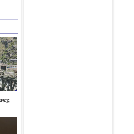
रुद्ध,