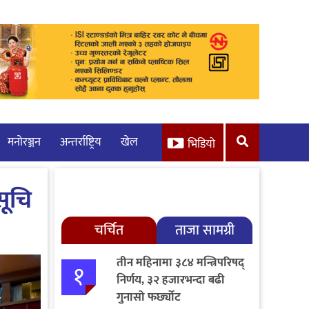
मनाेरञ्जन
अन्तर्राष्ट्रिय
खेल
भिडियो
सूचि
चर्चित
ताजा सामग्री
तीन महिनामा ३८४ मन्त्रिपरिषद्
१
निर्णय, ३२ हजारभन्दा बढी
गुनासो फर्छ्योट