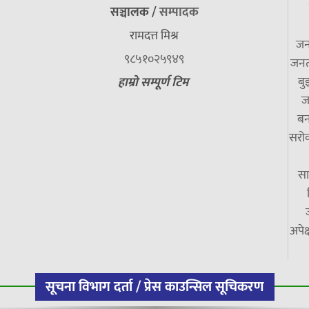
सञ्चालक /
सम्पादक
रामदत्त मिश्र
जन
९८५१०२५९४९
जनत
बु
हाम्रो सम्पूर्ण टिम
ज
बन
सरोक
सा
अपेक
सूचना विभाग दर्ता / प्रेस काउन्सिल सूचिकरण