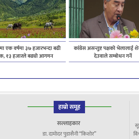
मा एक वर्षमा ३७ हजारभन्दा बढी
कांग्रेस असन्तुष्ट पक्षको भेलालाई श
टक, १३ हजारले बढ्यो आगमन
देउवाले सम्बोधन गर्ने
हाम्रो समूह
सल्लाहकार
सू
डा. दामाेदर पुडासैनी “किशाेर”
विश