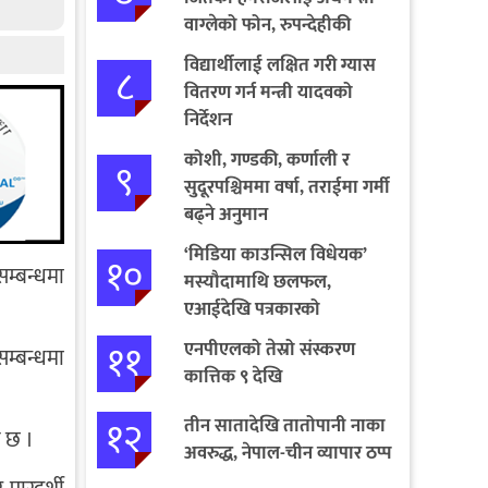
वाग्लेको फोन, रुपन्देहीकी
सपनाले जितिन् एक लाख
विद्यार्थीलाई लक्षित गरी ग्यास
८
वितरण गर्न मन्त्री यादवको
निर्देशन
कोशी, गण्डकी, कर्णाली र
९
सुदूरपश्चिममा वर्षा, तराईमा गर्मी
बढ्ने अनुमान
‘मिडिया काउन्सिल विधेयक’
१०
म्बन्धमा
मस्यौदामाथि छलफल,
एआईदेखि पत्रकारको
लाइसेन्ससम्मका विषयमा
११
एनपीएलको तेस्रो संस्करण
म्बन्धमा
सुझाव
कात्तिक ९ देखि
१२
तीन सातादेखि तातोपानी नाका
े छ ।
अवरुद्ध, नेपाल-चीन व्यापार ठप्प