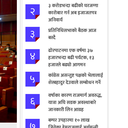
३ करोडभन्दा बढीको घरजग्गा
२
कारोबार गर्न अब इजाजतपत्र
अनिवार्य
३
प्रतिनिधिसभाको बैठक आज
बस्दै
ढोरपाटनमा एक वर्षमा ३७
४
हजारभन्दा बढी पर्यटक, १३
हजारले बढ्यो आगमन
५
कांग्रेस असन्तुष्ट पक्षको भेलालाई
शेरबहादुर देउवाले सम्बोधन गर्ने
वर्षाका कारण राजमार्ग अवरुद्ध,
६
यात्रा अघि सडक अवस्थाबारे
जानकारी लिन आग्रह
बम्पर उपहारमा १० लाख
७
जितेका हेमराजलाई अर्थमन्त्री