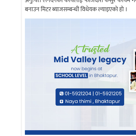
अनुचित लेनदेनको कार्यलाई फौजदारी कसुर कायम गरी स
बनाउन मिटर ब्याजसम्बन्धी विधेयक ल्याइएको हो ।