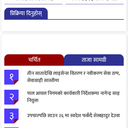
एआईदेखि पत्रकारको
गुनासो फर्छ्योट
प्रिक्रिया दिनुहोस्
लाइसेन्ससम्मका विषयमा
सुझाव
चर्चित
ताजा सामग्री
१
तीन सातादेखि लाइसेन्स वितरण र नवीकरण सेवा ठप्प,
सेवाग्राही सास्तीमा
२
पाल आयल निगमको कार्यकारी निर्देशकमा नागेन्द्र साह
नियुक्त
३
उपचारपछि साउन २६ मा स्वदेश फर्कँदै शेरबहादुर देउवा