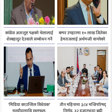
कांग्रेस असन्तुष्ट पक्षको भेलालाई
बम्पर उपहारमा १० लाख जितेका
शेरबहादुर देउवाले सम्बोधन गर्ने
हेमराजलाई अर्थमन्त्री वाग्लेको
फोन, रुपन्देहीकी सपनाले
जितिन् एक लाख
‘मिडिया काउन्सिल विधेयक’
तीन महिनामा ३८४ मन्त्रिपरिषद्
मस्यौदामाथि छलफल,
निर्णय, ३२ हजारभन्दा बढी