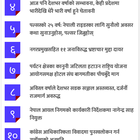
४
आज पनि देशभर वर्षाको सम्भावना, केही प्रदेशमा
भारीदेखि धेरै भारी वर्षा हुने चेतावनी
५
पल्सरको २५ वर्ष: नेपाली राइडरका लागि सुनौलो अवसर
कथा सुनाउनुहोस्, पल्सर जित्नुहोस्
६
नगरप्रमुखसहित ११ जनाविरुद्ध भ्रष्टाचार मुद्दा दायर
७
पर्यटन क्षेत्रका कानुनी जटिलता हटाउन राष्ट्रिय योजना
आयोगसमक्ष होटल संघ बागमतीका पाँचबुँदे माग
८
अविरल वर्षाले देशभर सडक सञ्जाल अस्तव्यस्त, दर्जनौँ
राजमार्ग अवरुद्ध
९
नेपाल आयल निगमको कार्यकारी निर्देशकमा नागेन्द्र साह
नियुक्त
१०
कांग्रेस आधिकारिकता विवादमा पुनरवलोकन गर्न
सर्वोच्चको अनुमति