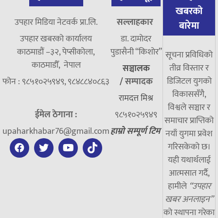
खबरको
उपहार मिडिया नेटवर्क प्रा.लि.
सल्लाहकार
बारेमा
उपहार खबरको कार्यालय
डा. दामाेदर
काठमाडौं –३२, पेप्सीकोला,
पुडासैनी “किशाेर”
सूचना प्रविधिको
काठमाडौँ, नेपाल
तीव्र विस्तार र
सञ्चालक
डिजिटल युगको
फोन : ९८५१०२५९४९, ९८४८८४०८६३
/
सम्पादक
विकाससँगै,
रामदत्त मिश्र
विश्वले सञ्चार र
ईमेल ठेगाना :
९८५१०२५९४९
समाचार प्राप्तिको
upaharkhabar76@gmail.com
हाम्रो सम्पूर्ण टिम
नयाँ युगमा प्रवेश
गरिसकेको छ।
यही यथार्थलाई
आत्मसात गर्दै,
हामीले
“उपहार
खबर अनलाइन”
को स्थापना गरेका