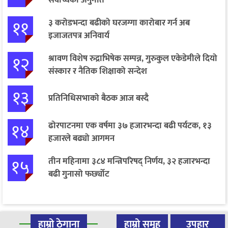
११
३ करोडभन्दा बढीको घरजग्गा कारोबार गर्न अब
इजाजतपत्र अनिवार्य
१२
श्रावण विशेष रुद्राभिषेक सम्पन्न, गुरुकुल एकेडेमीले दियो
संस्कार र नैतिक शिक्षाको सन्देश
१३
प्रतिनिधिसभाको बैठक आज बस्दै
१४
ढोरपाटनमा एक वर्षमा ३७ हजारभन्दा बढी पर्यटक, १३
हजारले बढ्यो आगमन
१५
तीन महिनामा ३८४ मन्त्रिपरिषद् निर्णय, ३२ हजारभन्दा
बढी गुनासो फर्छ्योट
हाम्रो ठेगाना
हाम्रो समूह
उपहार