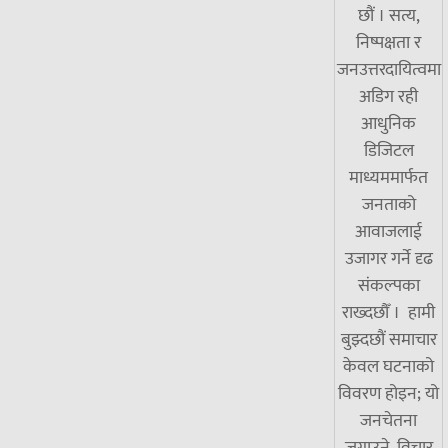
छौं । सत्य,
निष्पक्षता र
जनउत्तरदायित्वमा
अडिग रही
आधुनिक
डिजिटल
माध्यममार्फत
जनताको
आवाजलाई
उजागर गर्ने दृढ
संकल्पका
राख्दछौँ । हामी
बुझ्दछौं समाचार
केवल घटनाको
विवरण होइन; यो
जनचेतना
जगाउने, विचार