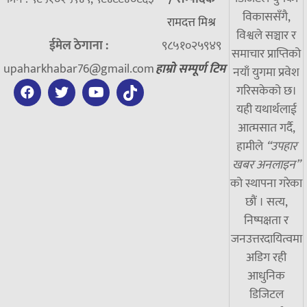
विकाससँगै,
रामदत्त मिश्र
विश्वले सञ्चार र
ईमेल ठेगाना :
९८५१०२५९४९
समाचार प्राप्तिको
upaharkhabar76@gmail.com
हाम्रो सम्पूर्ण टिम
नयाँ युगमा प्रवेश
गरिसकेको छ।
यही यथार्थलाई
आत्मसात गर्दै,
हामीले
“उपहार
खबर अनलाइन”
को स्थापना गरेका
छौं । सत्य,
निष्पक्षता र
जनउत्तरदायित्वमा
अडिग रही
आधुनिक
डिजिटल