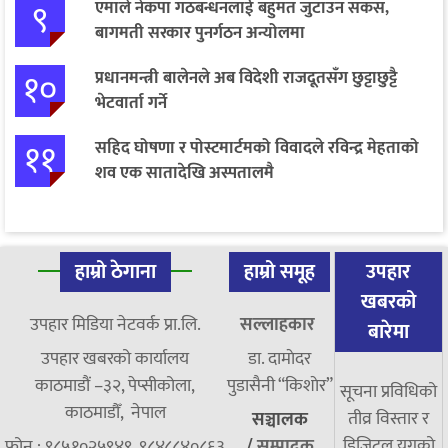
९
एमाले नेकपा गठबन्धनलाई बहुमत जुटाउन सकस,
बागमती सरकार पुनर्गठन अन्योलमा
१०
प्रधानमन्त्री बालेनले अब विदेशी राजदूतसँग छुट्टाछुट्टै
भेटवार्ता गर्ने
११
सहिद घोषणा र पोस्टमार्टमको विवादले रविन्द्र मेहताको
शव एक सातादेखि अस्पतालमै
हाम्रो ठेगाना
हाम्रो समूह
उपहार
खबरको
उपहार मिडिया नेटवर्क प्रा.लि.
सल्लाहकार
बारेमा
उपहार खबरको कार्यालय
डा. दामाेदर
काठमाडौं –३२, पेप्सीकोला,
पुडासैनी “किशाेर”
सूचना प्रविधिको
काठमाडौँ, नेपाल
तीव्र विस्तार र
सञ्चालक
डिजिटल युगको
फोन : ९८५१०२५९४९, ९८४८८४०८६३
/
सम्पादक