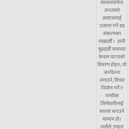
माध्यममार्फत
जनताको
आवाजलाई
उजागर गर्ने दृढ
संकल्पका
राख्दछौँ । हामी
बुझ्दछौं समाचार
केवल घटनाको
विवरण होइन; यो
जनचेतना
जगाउने, विचार
निर्माण गर्ने र
नागरिक
जिम्मेवारीलाई
सशक्त बनाउने
माध्यम हो।
त्यसैले उपहार