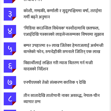
३
कोशी, गण्डकी, कर्णाली र सुदूरपश्चिममा वर्षा, तराईमा
गर्मी बढ्ने अनुमान
४
‘मिडिया काउन्सिल विधेयक’ मस्यौदामाथि छलफल,
एआईदेखि पत्रकारको लाइसेन्ससम्मका विषयमा सुझाव
५
बम्पर उपहारमा १० लाख जितेका हेमराजलाई अर्थमन्त्री
वाग्लेको फोन, रुपन्देहीकी सपनाले जितिन् एक लाख
६
विद्यार्थीलाई लक्षित गरी ग्यास वितरण गर्न मन्त्री
यादवको निर्देशन
७
एनपीएलको तेस्रो संस्करण कात्तिक ९ देखि
८
तीन सातादेखि तातोपानी नाका अवरुद्ध, नेपाल-चीन
व्यापार ठप्प