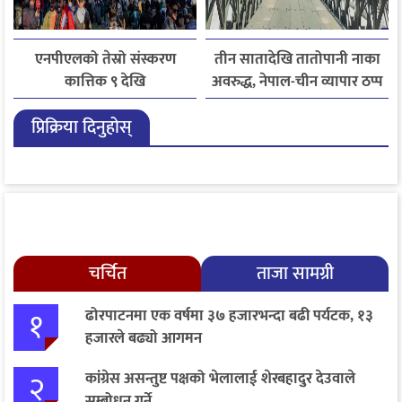
एनपीएलको तेस्रो संस्करण
तीन सातादेखि तातोपानी नाका
कात्तिक ९ देखि
अवरुद्ध, नेपाल-चीन व्यापार ठप्प
प्रिक्रिया दिनुहोस्
चर्चित
ताजा सामग्री
१
ढोरपाटनमा एक वर्षमा ३७ हजारभन्दा बढी पर्यटक, १३
हजारले बढ्यो आगमन
२
कांग्रेस असन्तुष्ट पक्षको भेलालाई शेरबहादुर देउवाले
सम्बोधन गर्ने