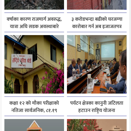
वर्षाका कारण राजमार्ग अवरुद्ध,
३ करोडभन्दा बढीको घरजग्गा
यात्रा अघि सडक अवस्थाबारे
कारोबार गर्न अब इजाजतपत्र
जानकारी लिन आग्रह
अनिवार्य
कक्षा १२ को मौका परीक्षाको
पर्यटन क्षेत्रका कानुनी जटिलता
नतिजा सार्वजनिक, ८१.१९
हटाउन राष्ट्रिय योजना
प्रतिशत विद्यार्थी उत्तीर्ण
आयोगसमक्ष होटल संघ
बागमतीका पाँचबुँदे माग