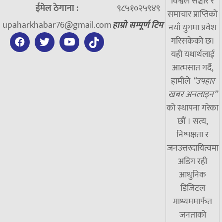
विश्वले सञ्चार र
ईमेल ठेगाना :
९८५१०२५९४९
समाचार प्राप्तिको
upaharkhabar76@gmail.com
हाम्रो सम्पूर्ण टिम
नयाँ युगमा प्रवेश
गरिसकेको छ।
यही यथार्थलाई
आत्मसात गर्दै,
हामीले
“उपहार
खबर अनलाइन”
को स्थापना गरेका
छौं । सत्य,
निष्पक्षता र
जनउत्तरदायित्वमा
अडिग रही
आधुनिक
डिजिटल
माध्यममार्फत
जनताको