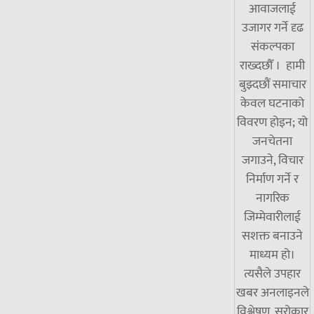
आवाजलाई
उजागर गर्ने दृढ
संकल्पका
राख्दछौँ । हामी
बुझ्दछौं समाचार
केवल घटनाको
विवरण होइन; यो
जनचेतना
जगाउने, विचार
निर्माण गर्ने र
नागरिक
जिम्मेवारीलाई
सशक्त बनाउने
माध्यम हो।
त्यसैले उपहार
खबर अनलाइनले
विश्लेषण, सरोकार