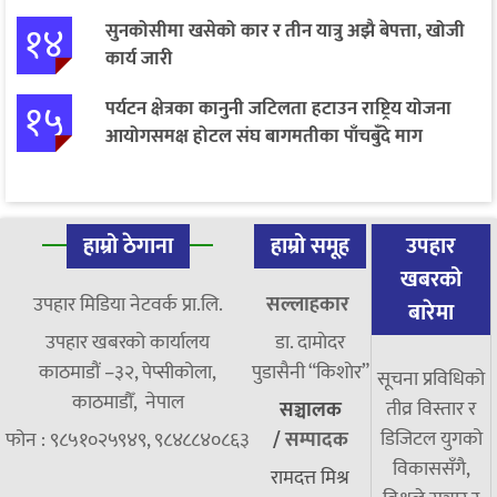
१४
सुनकोसीमा खसेको कार र तीन यात्रु अझै बेपत्ता, खोजी
कार्य जारी
१५
पर्यटन क्षेत्रका कानुनी जटिलता हटाउन राष्ट्रिय योजना
आयोगसमक्ष होटल संघ बागमतीका पाँचबुँदे माग
हाम्रो ठेगाना
हाम्रो समूह
उपहार
खबरको
उपहार मिडिया नेटवर्क प्रा.लि.
सल्लाहकार
बारेमा
उपहार खबरको कार्यालय
डा. दामाेदर
काठमाडौं –३२, पेप्सीकोला,
पुडासैनी “किशाेर”
सूचना प्रविधिको
काठमाडौँ, नेपाल
तीव्र विस्तार र
सञ्चालक
डिजिटल युगको
फोन : ९८५१०२५९४९, ९८४८८४०८६३
/
सम्पादक
विकाससँगै,
रामदत्त मिश्र