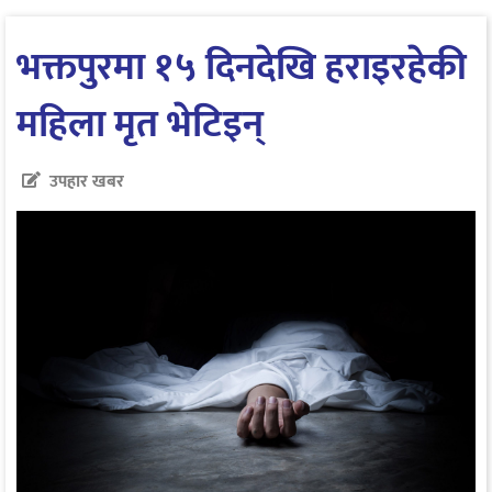
भक्तपुरमा १५ दिनदेखि हराइरहेकी
महिला मृत भेटिइन्
उपहार खबर