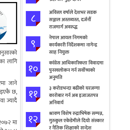
अविरल वर्षाले देशभर सडक
८
सञ्जाल अस्तव्यस्त, दर्जनौँ
राजमार्ग अवरुद्ध
नेपाल आयल निगमको
९
कार्यकारी निर्देशकमा नागेन्द्र
 अनुसारको
साह नियुक्त
ेका लागि
कांग्रेस आधिकारिकता विवादमा
१०
पुनरवलोकन गर्न सर्वोच्चको
अनुमति
रमा जाने
३ करोडभन्दा बढीको घरजग्गा
११
नाइएकै छ,
कारोबार गर्न अब इजाजतपत्र
वा ज्यादै
अनिवार्य
श्रावण विशेष रुद्राभिषेक सम्पन्न,
१२
गुरुकुल एकेडेमीले दियो संस्कार
 २०७२ मा
र नैतिक शिक्षाको सन्देश