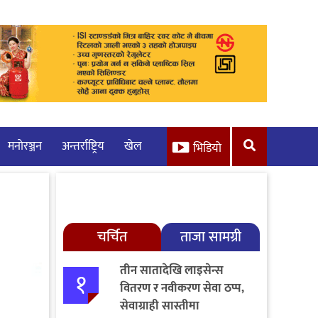
मनाेरञ्जन
अन्तर्राष्ट्रिय
खेल
भिडियो
चर्चित
ताजा सामग्री
तीन सातादेखि लाइसेन्स
१
वितरण र नवीकरण सेवा ठप्प,
सेवाग्राही सास्तीमा