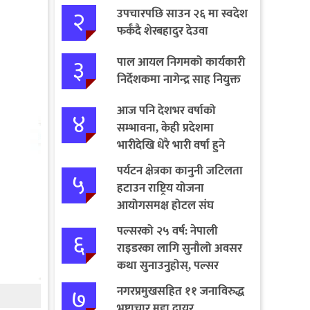
२
उपचारपछि साउन २६ मा स्वदेश
फर्कँदै शेरबहादुर देउवा
३
पाल आयल निगमको कार्यकारी
निर्देशकमा नागेन्द्र साह नियुक्त
आज पनि देशभर वर्षाको
४
सम्भावना, केही प्रदेशमा
भारीदेखि धेरै भारी वर्षा हुने
चेतावनी
पर्यटन क्षेत्रका कानुनी जटिलता
५
हटाउन राष्ट्रिय योजना
आयोगसमक्ष होटल संघ
बागमतीका पाँचबुँदे माग
पल्सरको २५ वर्ष: नेपाली
६
राइडरका लागि सुनौलो अवसर
कथा सुनाउनुहोस्, पल्सर
जित्नुहोस्
७
नगरप्रमुखसहित ११ जनाविरुद्ध
भ्रष्टाचार मुद्दा दायर