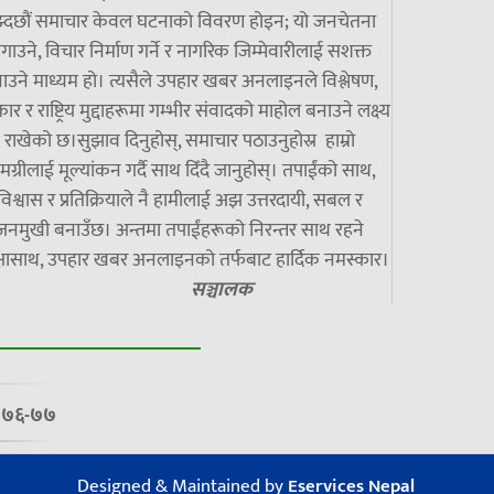
झ्दछौं समाचार केवल घटनाको विवरण होइन; यो जनचेतना
गाउने, विचार निर्माण गर्ने र नागरिक जिम्मेवारीलाई सशक्त
ाउने माध्यम हो। त्यसैले उपहार खबर अनलाइनले विश्लेषण,
ार र राष्ट्रिय मुद्दाहरूमा गम्भीर संवादको माहोल बनाउने लक्ष्य
राखेको छ।सुझाव दिनुहोस्, समाचार पठाउनुहोस्र हाम्रो
मग्रीलाई मूल्यांकन गर्दै साथ दिँदै जानुहोस्। तपाईंको साथ,
विश्वास र प्रतिक्रियाले नै हामीलाई अझ उत्तरदायी, सबल र
जनमुखी बनाउँछ। अन्तमा तपाईंहरूको निरन्तर साथ रहने
्षासाथ, उपहार खबर अनलाइनको तर्फबाट हार्दिक नमस्कार।
सञ्चालक
७/०७६-७७
Designed & Maintained by
Eservices Nepal