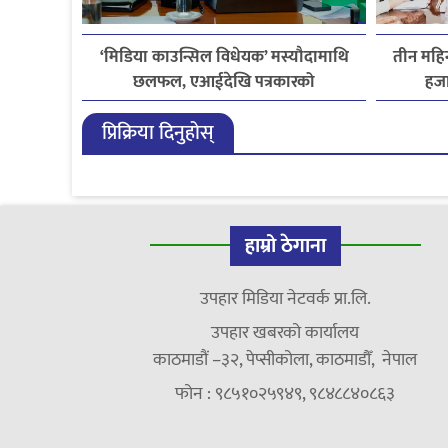
‘मिडिया काउन्सिल विधेयक’ मस्यौदामाथि
तीन महिन
छलफल, एआईदेखि पत्रकारको
हजा
लाइसेन्ससम्मका विषयमा सुझाव
प्रिक्रिया दिनुहोस्
हाम्रो ठेगाना
उपहार मिडिया नेटवर्क प्रा.लि.
उपहार खबरको कार्यालय
काठमाडौं –३२, पेप्सीकोला, काठमाडौँ, नेपाल
फोन : ९८५१०२५९४९, ९८४८८४०८६३