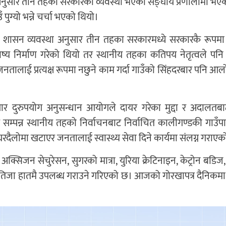
अनुसार तीन तहका सरकारको व्यवस्था भएको सङ्घीय प्रणालीमा भ
ुग्यो भन्ने चर्चा भएको थियो।
य शासन व्यवस्था अनुसार तीन तहका सरकारमध्ये सरकारकै रूपम
को भाष्य निर्माण गरेको थियो तर स्थानीय तहका कतिपय नेतृत्वले प
क र जनतालाई प्रत्यक्ष रूपमा नछुने काम गर्दा गाउँको सिंहदरबार पनि आ
र दुरुपयोग अनुसन्धान आयोगले दायर गरेका मुद्दा र अदालतब
 सम्पन्न स्थानीय तहको निर्वाचनबाट निर्वाचित कालीगण्डकी गाउँ
 घरदैलोमा खटाएर जनतालाई स्वास्थ्य सेवा दिने कार्यमा संलग्न गराएक
र, अक्सिजन सेचुरेसन, सुगरको मात्रा, युरिया क्रेटिनाइन, केट्रोन बडि
 नतिजा हातमै उपलब्ध गराउने गरिएको छ। आजको गोरखापत्र दैनिकम