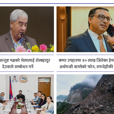
असन्तुष्ट पक्षको भेलालाई शेरबहादुर
बम्पर उपहारमा १० लाख जितेका हे
देउवाले सम्बोधन गर्ने
अर्थमन्त्री वाग्लेको फोन, रुपन्देहीक
जितिन् एक लाख