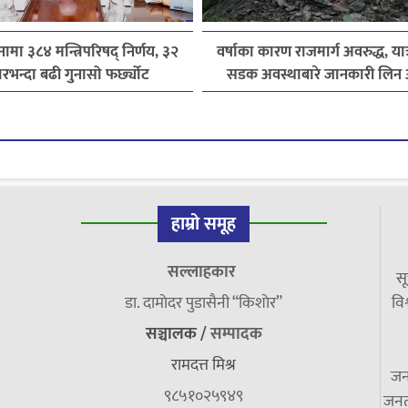
ामा ३८४ मन्त्रिपरिषद् निर्णय, ३२
वर्षाका कारण राजमार्ग अवरुद्ध, यात
रभन्दा बढी गुनासो फर्छ्योट
सडक अवस्थाबारे जानकारी लिन 
हाम्रो समूह
सल्लाहकार
सू
डा. दामाेदर पुडासैनी “किशाेर”
विश
सञ्चालक /
सम्पादक
रामदत्त मिश्र
जन
९८५१०२५९४९
जनत