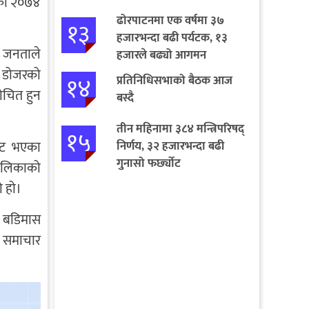
एको २०७४
ढोरपाटनमा एक वर्षमा ३७
१३
हजारभन्दा बढी पर्यटक, १३
ा जनताले
हजारले बढ्यो आगमन
नि डोजरको
१४
प्रतिनिधिसभाको बैठक आज
लोचित हुन
बस्दै
तीन महिनामा ३८४ मन्त्रिपरिषद्
१५
ाट भएका
निर्णय, ३२ हजारभन्दा बढी
गुनासो फर्छ्योट
पालिकाको
ो हो।
ज, बडिमास
ा समाचार