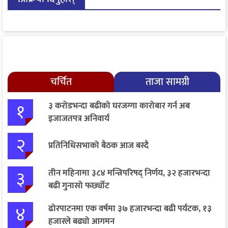
चर्चित
ताजा सामग्री
१
३ करोडभन्दा बढीको घरजग्गा कारोबार गर्न अब
इजाजतपत्र अनिवार्य
२
प्रतिनिधिसभाको बैठक आज बस्दै
३
तीन महिनामा ३८४ मन्त्रिपरिषद् निर्णय, ३२ हजारभन्दा
बढी गुनासो फर्छ्योट
४
ढोरपाटनमा एक वर्षमा ३७ हजारभन्दा बढी पर्यटक, १३
हजारले बढ्यो आगमन