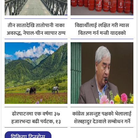
तीन सातादेखि तातोपानी नाका
विद्यार्थीलाई लक्षित गरी ग्यास
अवरुद्ध, नेपाल-चीन व्यापार ठप्प
वितरण गर्न मन्त्री यादवको
निर्देशन
ढोरपाटनमा एक वर्षमा ३७
कांग्रेस असन्तुष्ट पक्षको भेलालाई
हजारभन्दा बढी पर्यटक, १३
शेरबहादुर देउवाले सम्बोधन गर्ने
हजारले बढ्यो आगमन
प्रिक्रिया दिनुहोस्