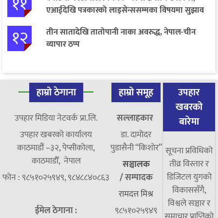
११
एआईदेखि पत्रकारको लाइसेन्ससम्मका विषयमा सुझाव
१२
तीन सातादेखि तातोपानी नाका अवरुद्ध, नेपाल-चीन
व्यापार ठप्प
हाम्रो ठेगाना
हाम्रो समूह
उपहार
खबरको
उपहार मिडिया नेटवर्क प्रा.लि.
सल्लाहकार
बारेमा
उपहार खबरको कार्यालय
डा. दामाेदर
काठमाडौं –३२, पेप्सीकोला,
पुडासैनी “किशाेर”
सूचना प्रविधिको
काठमाडौँ, नेपाल
तीव्र विस्तार र
सञ्चालक
डिजिटल युगको
फोन : ९८५१०२५९४९, ९८४८८४०८६३
/
सम्पादक
विकाससँगै,
रामदत्त मिश्र
विश्वले सञ्चार र
ईमेल ठेगाना :
९८५१०२५९४९
समाचार प्राप्तिको