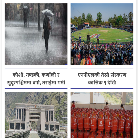
कोशी, गण्डकी, कर्णाली र
एनपीएलको तेस्रो संस्करण
सुदूरपश्चिममा वर्षा, तराईमा गर्मी
कात्तिक ९ देखि
बढ्ने अनुमान