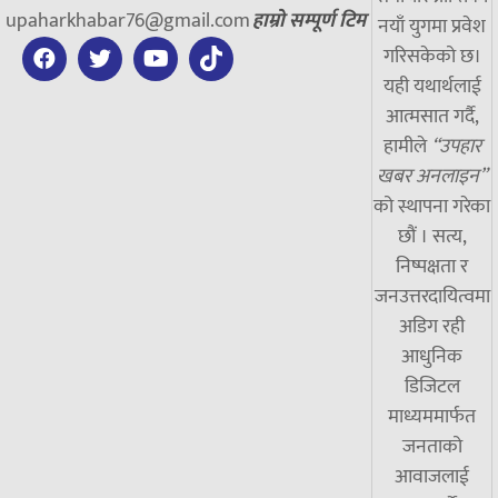
upaharkhabar76@gmail.com
हाम्रो सम्पूर्ण टिम
नयाँ युगमा प्रवेश
गरिसकेको छ।
यही यथार्थलाई
आत्मसात गर्दै,
हामीले
“उपहार
खबर अनलाइन”
को स्थापना गरेका
छौं । सत्य,
निष्पक्षता र
जनउत्तरदायित्वमा
अडिग रही
आधुनिक
डिजिटल
माध्यममार्फत
जनताको
आवाजलाई