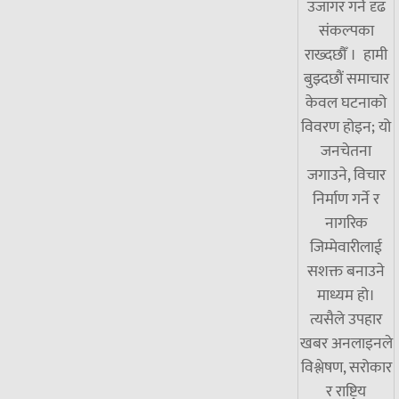
उजागर गर्ने दृढ
संकल्पका
राख्दछौँ । हामी
बुझ्दछौं समाचार
केवल घटनाको
विवरण होइन; यो
जनचेतना
जगाउने, विचार
निर्माण गर्ने र
नागरिक
जिम्मेवारीलाई
सशक्त बनाउने
माध्यम हो।
त्यसैले उपहार
खबर अनलाइनले
विश्लेषण, सरोकार
र राष्ट्रिय