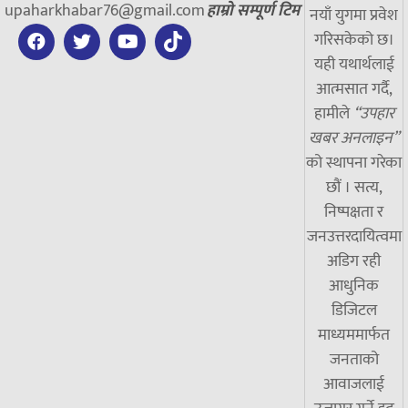
upaharkhabar76@gmail.com
हाम्रो सम्पूर्ण टिम
नयाँ युगमा प्रवेश
गरिसकेको छ।
यही यथार्थलाई
आत्मसात गर्दै,
हामीले
“उपहार
खबर अनलाइन”
को स्थापना गरेका
छौं । सत्य,
निष्पक्षता र
जनउत्तरदायित्वमा
अडिग रही
आधुनिक
डिजिटल
माध्यममार्फत
जनताको
आवाजलाई