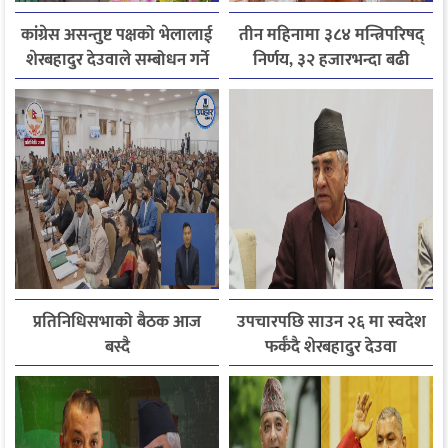
कांग्रेस असन्तुष्ट पक्षको भेलालाई
तीन महिनामा ३८४ मन्त्रिपरिषद्
शेरबहादुर देउवाले सम्बोधन गर्ने
निर्णय, ३२ हजारभन्दा बढी
गुनासो फर्छ्योट
प्रतिनिधिसभाको बैठक आज
उपचारपछि साउन २६ मा स्वदेश
बस्दै
फर्कँदै शेरबहादुर देउवा