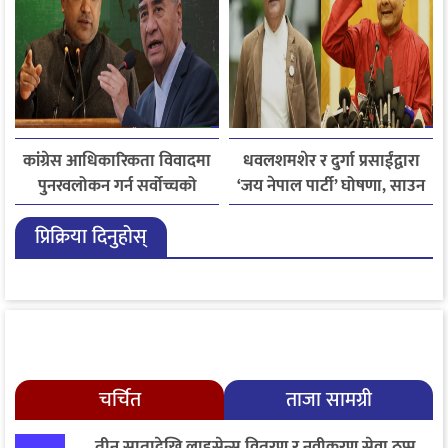
कांग्रेस आधिकारिकता विवादमा
धवलशमशेर र दुर्गा प्रसाईंद्वारा
पुनरवलोकन गर्न सर्वोच्चको
‘जय नेपाल पार्टी’ घोषणा, साउन
अनुमति
२८ मा आयोगमा दर्ता गर्ने तयारी
प्रिक्रिया दिनुहोस्
चर्चित
ताजा सामग्री
तीन सातादेखि लाइसेन्स वितरण र नवीकरण सेवा ठप्प,