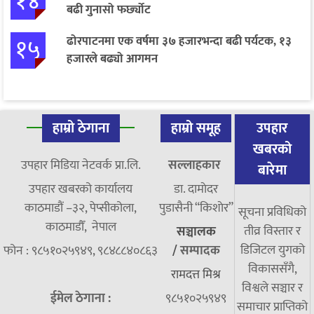
१४
बढी गुनासो फर्छ्योट
१५
ढोरपाटनमा एक वर्षमा ३७ हजारभन्दा बढी पर्यटक, १३
हजारले बढ्यो आगमन
हाम्रो ठेगाना
हाम्रो समूह
उपहार
खबरको
उपहार मिडिया नेटवर्क प्रा.लि.
सल्लाहकार
बारेमा
उपहार खबरको कार्यालय
डा. दामाेदर
काठमाडौं –३२, पेप्सीकोला,
पुडासैनी “किशाेर”
सूचना प्रविधिको
काठमाडौँ, नेपाल
तीव्र विस्तार र
सञ्चालक
डिजिटल युगको
फोन : ९८५१०२५९४९, ९८४८८४०८६३
/
सम्पादक
विकाससँगै,
रामदत्त मिश्र
विश्वले सञ्चार र
ईमेल ठेगाना :
९८५१०२५९४९
समाचार प्राप्तिको