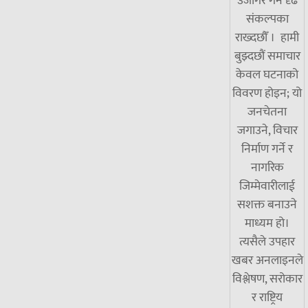
उजागर गर्ने दृढ
संकल्पका
राख्दछौँ । हामी
बुझ्दछौं समाचार
केवल घटनाको
विवरण होइन; यो
जनचेतना
जगाउने, विचार
निर्माण गर्ने र
नागरिक
जिम्मेवारीलाई
सशक्त बनाउने
माध्यम हो।
त्यसैले उपहार
खबर अनलाइनले
विश्लेषण, सरोकार
र राष्ट्रिय