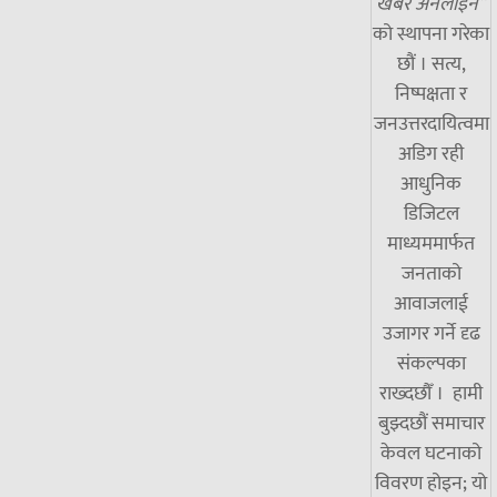
खबर अनलाइन”
को स्थापना गरेका
छौं । सत्य,
निष्पक्षता र
जनउत्तरदायित्वमा
अडिग रही
आधुनिक
डिजिटल
माध्यममार्फत
जनताको
आवाजलाई
उजागर गर्ने दृढ
संकल्पका
राख्दछौँ । हामी
बुझ्दछौं समाचार
केवल घटनाको
विवरण होइन; यो