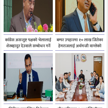
कांग्रेस असन्तुष्ट पक्षको भेलालाई
बम्पर उपहारमा १० लाख जितेका
शेरबहादुर देउवाले सम्बोधन गर्ने
हेमराजलाई अर्थमन्त्री वाग्लेको
फोन, रुपन्देहीकी सपनाले
जितिन् एक लाख