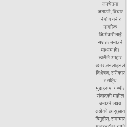
जनचेतना
जगाउने, विचार
निर्माण गर्ने र
नागरिक
जिम्मेवारीलाई
सशक्त बनाउने
माध्यम हो।
त्यसैले उपहार
खबर अनलाइनले
विश्लेषण, सरोकार
र राष्ट्रिय
मुद्दाहरूमा गम्भीर
संवादको माहोल
बनाउने लक्ष्य
राखेको छ।सुझाव
दिनुहोस्, समाचार
पठाउनुहोस्र हाम्रो