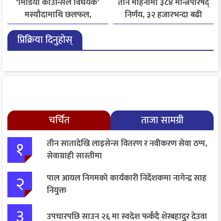
‘मिडिया काउन्सिल विधेयक’
तीन महिनामा ३८४ मन्त्रिपरिषद्
मस्यौदामाथि छलफल,
निर्णय, ३२ हजारभन्दा बढी
एआईदेखि पत्रकारको
गुनासो फर्छ्योट
प्रिक्रिया दिनुहोस्
लाइसेन्ससम्मका विषयमा
सुझाव
चर्चित
ताजा सामग्री
१
तीन सातादेखि लाइसेन्स वितरण र नवीकरण सेवा ठप्प,
सेवाग्राही सास्तीमा
२
पाल आयल निगमको कार्यकारी निर्देशकमा नागेन्द्र साह
नियुक्त
३
उपचारपछि साउन २६ मा स्वदेश फर्कँदै शेरबहादुर देउवा