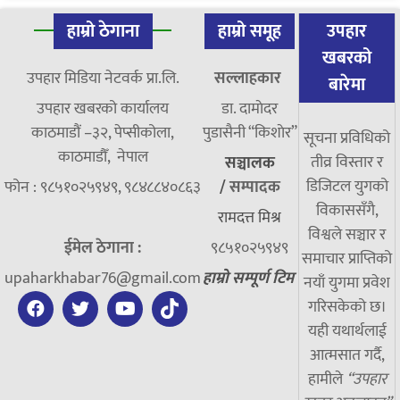
हाम्रो ठेगाना
हाम्रो समूह
उपहार
खबरको
उपहार मिडिया नेटवर्क प्रा.लि.
सल्लाहकार
बारेमा
उपहार खबरको कार्यालय
डा. दामाेदर
काठमाडौं –३२, पेप्सीकोला,
पुडासैनी “किशाेर”
सूचना प्रविधिको
काठमाडौँ, नेपाल
तीव्र विस्तार र
सञ्चालक
डिजिटल युगको
फोन : ९८५१०२५९४९, ९८४८८४०८६३
/
सम्पादक
विकाससँगै,
रामदत्त मिश्र
विश्वले सञ्चार र
ईमेल ठेगाना :
९८५१०२५९४९
समाचार प्राप्तिको
upaharkhabar76@gmail.com
हाम्रो सम्पूर्ण टिम
नयाँ युगमा प्रवेश
गरिसकेको छ।
यही यथार्थलाई
आत्मसात गर्दै,
हामीले
“उपहार