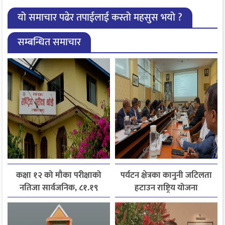
यो समाचार पढेर तपाईलाई कस्तो महसुस भयो ?
सम्बन्धित समाचार
कक्षा १२ को मौका परीक्षाको
पर्यटन क्षेत्रका कानुनी जटिलता
नतिजा सार्वजनिक, ८१.१९
हटाउन राष्ट्रिय योजना
प्रतिशत विद्यार्थी उत्तीर्ण
आयोगसमक्ष होटल संघ
बागमतीका पाँचबुँदे माग