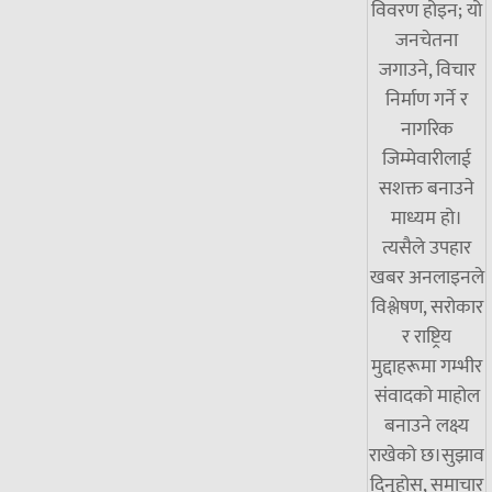
विवरण होइन; यो
जनचेतना
जगाउने, विचार
निर्माण गर्ने र
नागरिक
जिम्मेवारीलाई
सशक्त बनाउने
माध्यम हो।
त्यसैले उपहार
खबर अनलाइनले
विश्लेषण, सरोकार
र राष्ट्रिय
मुद्दाहरूमा गम्भीर
संवादको माहोल
बनाउने लक्ष्य
राखेको छ।सुझाव
दिनुहोस्, समाचार