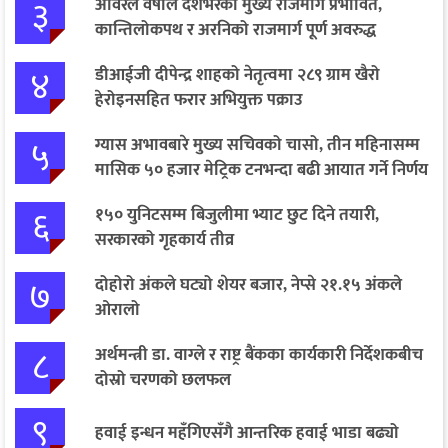
३
अविरल वर्षाले देशभरका मुख्य राजमार्ग प्रभावित,
कान्तिलोकपथ र अरनिको राजमार्ग पूर्ण अवरुद्ध
४
डीआईजी दीपेन्द्र शाहको नेतृत्वमा २८९ ग्राम खैरो
हेरोइनसहित फरार अभियुक्त पक्राउ
५
ग्यास अभावबारे मुख्य सचिवको चासो, तीन महिनासम्म
मासिक ५० हजार मेट्रिक टनभन्दा बढी आयात गर्ने निर्णय
६
१५० युनिटसम्म बिजुलीमा भ्याट छुट दिने तयारी,
सरकारको गृहकार्य तीव्र
७
दोहोरो अंकले घट्यो शेयर बजार, नेप्से २१.१५ अंकले
ओरालो
८
अर्थमन्त्री डा. वाग्ले र राष्ट्र बैंकका कार्यकारी निर्देशकबीच
दोस्रो चरणको छलफल
९
हवाई इन्धन महँगिएसँगै आन्तरिक हवाई भाडा बढ्यो