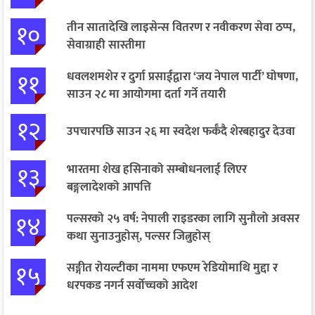
१०
तीन सातादेखि लाइसेन्स वितरण र नवीकरण सेवा ठप्प,
सेवाग्राही सास्तीमा
११
धवलशमशेर र दुर्गा प्रसाईंद्वारा ‘जय नेपाल पार्टी’ घोषणा,
साउन २८ मा आयोगमा दर्ता गर्ने तयारी
१२
उपचारपछि साउन २६ मा स्वदेश फर्कँदै शेरबहादुर देउवा
१३
भारतमा शेख हसिनाको सम्बोधनलाई लिएर
बङ्गलादेशको आपत्ति
१४
पल्सरको २५ वर्ष: नेपाली राइडरका लागि सुनौलो अवसर
कथा सुनाउनुहोस्, पल्सर जित्नुहोस्
१५
सङ्गीत रोयल्टीका नाममा एफएम रेडियोमाथि मुद्दा र
धरपकड नगर्न सर्वोच्चको आदेश