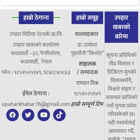
हाम्रो ठेगाना
हाम्रो समूह
उपहार
खबरको
उपहार मिडिया नेटवर्क प्रा.लि.
सल्लाहकार
बारेमा
उपहार खबरको कार्यालय
डा. दामाेदर
काठमाडौं –३२, पेप्सीकोला,
पुडासैनी “किशाेर”
सूचना प्रविधिको
काठमाडौँ, नेपाल
तीव्र विस्तार र
सञ्चालक
डिजिटल युगको
फोन : ९८५१०२५९४९, ९८४८८४०८६३
/
सम्पादक
विकाससँगै,
रामदत्त मिश्र
विश्वले सञ्चार र
ईमेल ठेगाना :
९८५१०२५९४९
समाचार प्राप्तिको
upaharkhabar76@gmail.com
हाम्रो सम्पूर्ण टिम
नयाँ युगमा प्रवेश
गरिसकेको छ।
यही यथार्थलाई
आत्मसात गर्दै,
हामीले
“उपहार