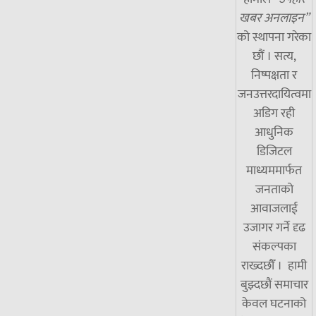
खबर अनलाइन”
को स्थापना गरेका
छौं । सत्य,
निष्पक्षता र
जनउत्तरदायित्वमा
अडिग रही
आधुनिक
डिजिटल
माध्यममार्फत
जनताको
आवाजलाई
उजागर गर्ने दृढ
संकल्पका
राख्दछौँ । हामी
बुझ्दछौं समाचार
केवल घटनाको