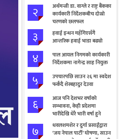
अर्थमन्त्री डा. वाग्ले र राष्ट्र बैंकका
२
कार्यकारी निर्देशकबीच दोस्रो
चरणको छलफल
३
हवाई इन्धन महँगिएसँगै
आन्तरिक हवाई भाडा बढ्यो
४
पाल आयल निगमको कार्यकारी
निर्देशकमा नागेन्द्र साह नियुक्त
५
उपचारपछि साउन २६ मा स्वदेश
फर्कँदै शेरबहादुर देउवा
आज पनि देशभर वर्षाको
६
सम्भावना, केही प्रदेशमा
भारीदेखि धेरै भारी वर्षा हुने
चेतावनी
धवलशमशेर र दुर्गा प्रसाईंद्वारा
७
‘जय नेपाल पार्टी’ घोषणा, साउन