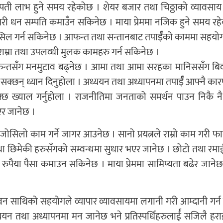
सम्पती लाभ हुने समय रहेकोछ । शेयर बजार तथा चिठ्ठाको व्यावसाय
गरी धन सम्पति कमाउँन सकिनेछ । माया प्रेममा नजिक हुने समय रह
ासिल गर्न सकिनेछ । आफन्त तथा सन्तानबाट तपार्ईँको काममा सहयोग ह
राम्रा तथा उपलव्धी मुलक कामहरु गर्न सकिनेछ ।
ा आफन्तसँग मनमुटाव बढ्नेछ । आमा तथा आमा सरहका मानिससँग बिव
 सक्छन् ध्यान दिनुहोला । अध्ययन तथा अध्यापनमा तपार्ईँ आफ्नै क
सक्छ ख्याल गर्नुहोला । राजनीतिमा जनताको समर्थन पाउन निकै नै
एर जानेछ ।
ुनाले जोसिलो काम गर्ने जागर आउनेछ । सानो प्रयत्नले राम्रो काम गरी 
 तथा छिमेकी हरुसँगको सम्वन्धमा सुधार भएर जानेछ । छोटो तथा रमाई
 रुपैया पैसा कमाउन सकिनेछ । माया प्रेममा सामिप्यता बढेर जाने
था जीवन साथिको सहयोगले व्यापार व्यावसायमा लगानी गरी आम्दानी गर
ययन तथा अध्यापनमा मन जानेछ भने प्रतिस्पर्धिहरुलार्ई सजिलै हर