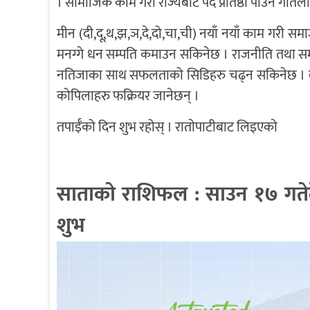
। सामाजिक काम गरी राज्यबाट पद प्रतिष्ठा पाउने गतिल
मीन (दी,दू,थ,झ,ञ,दे,दो,चा,ची) नयाँ नयाँ काम गरी 
मनग्गे धन सम्पति कमाउन सकिनेछ । राजनीति तथा समा
नतिजाका साथ सफलताको सिडिहरु चढ्न सकिनेछ । व्
कोपिलाहरु फक्रियर जानेछन् ।
तपाईँको दिन शुभ रहोस् । राताेपाटीबाट लिइएकाे
साताकाे राशिफल : साउन १७ गते
शुभ