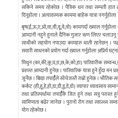
सकिने समय रहेकोछ । पैत्रिक धन तथा सम्पती हात 
दिनुहोला । अत्यावस्यक काममा बाहेक यात्रा नगर्नुहोला 
बृष(ई,ऊ,ए,ओ,वा,वी,वू,वे,वो) कामगर्दा ख्याल गर्नुहोला
आम्दानी नहुने हुनाले दैनिक गुजार ऋण लिएर चलाउनु प
साथीको सहयोग नपाउदा कामहरु थाती रहनेछन् । पढा
सवारी साधनको प्रयोग गर्दा ख्याल गर्नुहोला अप्रिर्य घट्
मिथुन (का,की,कू,घ,ङ,छ,के,को,हा) पारिवारीक सम्वन्ध,द
प्रशस्त आम्दानी हुनेछ । पारिवारिक यात्रा हुने हुँदा मन
जुर्नेछ । बिद्या तपार्ईँले सोचेजस्तै राम्रो हुनेछ । भौ
कर्कट (ही,हू,हे,हो,डा,डी,डु,डे,डो) व्यापार व्यावसाय
तथा प्रतिस्पर्धामा तपार्ईँकै जित हुने तथा सत्रु परास्त 
सामिप्यता बढेर जानेछ । पुरानो रोग तथा स्वास्थ्य सम्
योग रहेकोछ ।