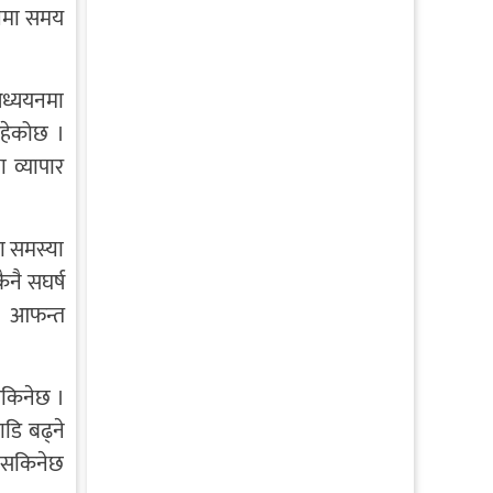
्यमा समय
अध्ययनमा
रहेकोछ ।
 व्यापार
मा समस्या
ैनै सघर्ष
छ । आफन्त
 सकिनेछ ।
ाडि बढ्ने
न सकिनेछ