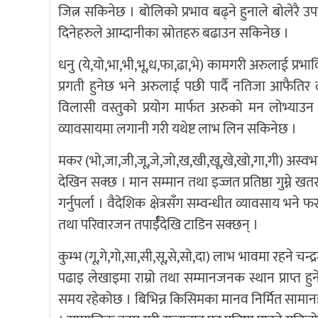
जित्न सकिनेछ । बोलिको प्रभाव बढ्ने हुनाले बोलेर
दिनेहरुले आम्दानीका स्रोतहरु बढाउन सकिनेछ ।
धनु (ये,यो,भा,भी,भू,ध,फा,ढा,भे) कामगरी अरुलाई प्र
प्रगती हुनेछ भने अरुलाई पछी पार्दै नतिजा आफैतिर
विलासी वस्तुको प्रयोग मार्फत अरुको मन लोभ्याउन 
व्यावसायमा लगानी गरी यथेष्ट लाभ लिन सकिनेछ ।
मकर (भो,जा,जी,जू,जे,जो,ख,खी,खू,खे,खो,गा,गी) अस्वभा
देखिन सक्छ । मान सम्मान तथा इज्जत प्रतिष्ठा गुम्ने 
गर्नुपर्ला । वैदेशिक क्षेत्रसँग सम्वन्धीत व्यावसाय भने
तथा परिवारजन तपार्ईँदेखि टाडिन सक्छन् ।
कुम्भ (गू,गे,गो,सा,सी,सू,से,सो,दा) लाभ भावमा रहने 
पढाइ लेखाइमा राम्रो तथा सम्मानजनक स्थान प्राप्त हुने
समय रहेकोछ । बिभिन्न किसिमका मानव निर्मित सामानहर