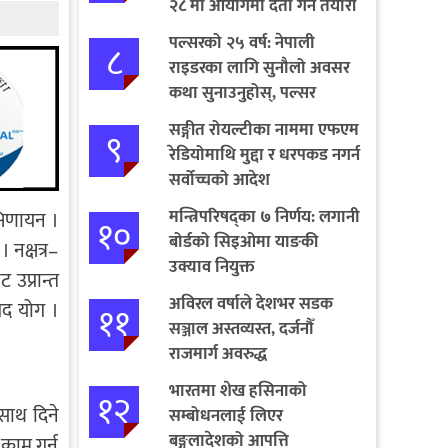
२८ मा आयोगमा दर्ता गर्ने तयारी
पल्सरको २५ वर्ष: नेपाली
८
राइडरका लागि सुनौलो अवसर
कथा सुनाउनुहोस्, पल्सर
जित्नुहोस्
सङ्गीत रोयल्टीका नाममा एफएम
९
रेडियोमाथि मुद्दा र धरपकड नगर्न
सर्वोच्चको आदेश
मन्त्रिपरिषद्का ७ निर्णय: लगानी
षिणायन ।
१०
बोर्डको सिइओमा याङकी
 नक्षत्र–
उक्याव नियुक्त
उप्रान्त
अविरल वर्षाले देशभर सडक
गद योग ।
११
सञ्जाल अस्तव्यस्त, दर्जनौँ
राजमार्ग अवरुद्ध
भारतमा शेख हसिनाको
१२
 साथ दिने
सम्बोधनलाई लिएर
बङ्गलादेशको आपत्ति
काम गर्न