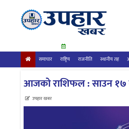
Skip
to
content
समाचार
राष्ट्रिय
राजनीति
स्थानीय तह
आ
आजकाे राशिफल : साउन १७ ग
उपहार खबर