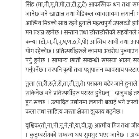
सिंह (मा,मी,मू,मे,मो,टा,टी,टू,टे) आकस्मिक धन तथा 
जानेछ भने खाद्यान्न तथा मेडिकल व्यावसायमा लगानी 
आत्मिय मित्रको साथ रहने हुनाले महत्वपुर्ण उपलव्धी ह
मन प्रशन्न रहनेछ । सन्तान तथा छोराछोरीको सहयोगले 
कन्या (टो,पा,पी,पू,ष,ण,ठ,पे,पो) आत्मिय साथी तथ
योग रहेकोछ । प्रतिस्पर्धीहरुले काममा अवरोध पु¥याउन
पर्नु हुनेछ । सामान्य छाती सम्वन्धी समस्या आउन 
गर्नुपर्नेछ । तरपनि कृषी तथा पशुपालन व्यावसाय फस्टा
तुला (रा,री,रु,रे,रो,ता,ती,तू,ते) पराक्रम बढेर जाने ह
सकिनेछ भने प्रतिस्पर्धीहरु परास्त हुनेछन् । दाजुभाई
हुन सक्छ । उत्पादित उद्योगमा लगानी बढाई भने जस्तो
कला तथा साहित्य जस्ता क्षेत्रमा झुकाव बढ्नेछ ।
बृश्चिक(तो,ना,नी,नू,ने,नो,या,यी,यू) आत्मीय मित्र त
। कुटुम्बसँगको सम्बन्ध थप सुमधुर भएर जानेछ । अध्