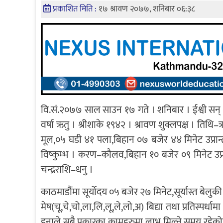
प्रकाशित मिति :
१७ श्रावण २०७७, शनिबार ०६:३८
वि.सं.२०७७ साल साउन १७ गते । शनिबार । ईश्वी सन् २
वर्षा ऋतु । श्रीशाके १९४२ । श्रावण शुक्लपक्ष । तिथि–त
मूल,०५ घडी ४१ पला,बिहान ०७ बजेर ४४ मिनेट उप्रान्त
विष्कुम्भ । करण–कौलव,बिहान १० बजेर ०९ मिनेट उप्र
चन्द्रराशि–धनु ।
काठमाडौंमा सूर्योदय ०५ बजेर २७ मिनेट,सूर्यास्त बेलु
मेष(चू,चे,चो,ला,लि,लू,ले,लो,अ) बिद्या तथा प्रतिस्पर्
हुनाले सबै प्रकारका कामहरुमा लाभ मिल्ने समय रहेको