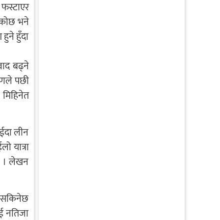
 फस्टाएर
ेकोछ भने
ुने हुँदा
ाद बढ्ने
ारणले पछी
 मिहिनेत
फाईदा लीन
लो यात्रा
छ । लेखन
्न सकिनेछ
ाई नतिजा