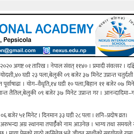
०२० अगष्ट ०१ तारिख । नेपाल संवत् ११४० । प्रमादी संवत्सर । दक्
्रयोदशी,४० घडी २३ पला,बेलुकी ०९ बजेर ३७ मिनेट उप्रान्त चतुर्दशी ।
 पूर्वाषाढा । योग–वैधृति,१४ घडी १० पला,बिहान ११ बजेर ०७ मिनेट 
ान्त तैतिल,बेलुकी ०९ बजेर ३७ मिनेट उप्रान्त गर । आनन्दादिमा–
की ०६ बजेर ५१ मिनेट । दिनमान ३३ घडी २८ पला । शनि–प्रदोष व्रत।
धामा अरुभन्दा अग्र स्थानमा तपार्ईँको नाम आउनेछ । भाग्य तथा समयले
छ । माया प्रेमको गाठो कसिनेछ भने जीवन साथीको सहयोगले राम्रा 