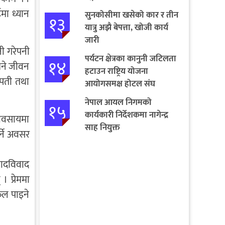
मा ध्यान
सुनकोसीमा खसेको कार र तीन
१३
यात्रु अझै बेपत्ता, खोजी कार्य
जारी
नी गरेपनी
पर्यटन क्षेत्रका कानुनी जटिलता
१४
भने जीवन
हटाउन राष्ट्रिय योजना
्पती तथा
आयोगसमक्ष होटल संघ
बागमतीका पाँचबुँदे माग
नेपाल आयल निगमको
१५
कार्यकारी निर्देशकमा नागेन्द्र
्यावसायमा
साह नियुक्त
र्ने अवसर
 बादविवाद
। प्रेममा
िफल पाइने