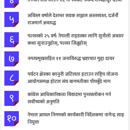
४
उपचारपछि साउन २६ मा स्वदेश फर्कँदै शेरबहादुर देउवा
५
अविरल वर्षाले देशभर सडक सञ्जाल अस्तव्यस्त, दर्जनौँ
राजमार्ग अवरुद्ध
६
पल्सरको २५ वर्ष: नेपाली राइडरका लागि सुनौलो अवसर
कथा सुनाउनुहोस्, पल्सर जित्नुहोस्
७
नगरप्रमुखसहित ११ जनाविरुद्ध भ्रष्टाचार मुद्दा दायर
८
पर्यटन क्षेत्रका कानुनी जटिलता हटाउन राष्ट्रिय योजना
आयोगसमक्ष होटल संघ बागमतीका पाँचबुँदे माग
९
कांग्रेस आधिकारिकता विवादमा पुनरवलोकन गर्न
सर्वोच्चको अनुमति
१०
नेपाल आयल निगमको कार्यकारी निर्देशकमा नागेन्द्र साह
नियुक्त