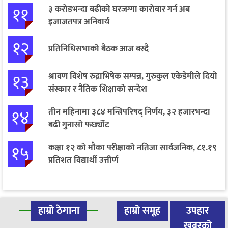
११
३ करोडभन्दा बढीको घरजग्गा कारोबार गर्न अब
इजाजतपत्र अनिवार्य
१२
प्रतिनिधिसभाको बैठक आज बस्दै
१३
श्रावण विशेष रुद्राभिषेक सम्पन्न, गुरुकुल एकेडेमीले दियो
संस्कार र नैतिक शिक्षाको सन्देश
१४
तीन महिनामा ३८४ मन्त्रिपरिषद् निर्णय, ३२ हजारभन्दा
बढी गुनासो फर्छ्योट
१५
कक्षा १२ को मौका परीक्षाको नतिजा सार्वजनिक, ८१.१९
प्रतिशत विद्यार्थी उत्तीर्ण
हाम्रो ठेगाना
हाम्रो समूह
उपहार
खबरको