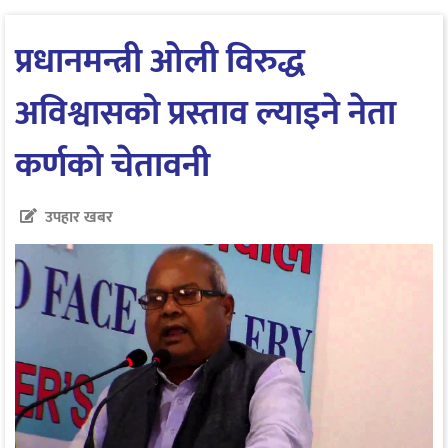
प्रधानमन्त्री ओली विरुद्ध
अविश्वासको प्रस्ताव ल्याइने नेता
कर्णको चेतावनी
उपहार खबर