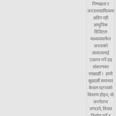
निष्पक्षता र
जनउत्तरदायित्वमा
अडिग रही
आधुनिक
डिजिटल
माध्यममार्फत
जनताको
आवाजलाई
उजागर गर्ने दृढ
संकल्पका
राख्दछौँ । हामी
बुझ्दछौं समाचार
केवल घटनाको
विवरण होइन; यो
जनचेतना
जगाउने, विचार
निर्माण गर्ने र