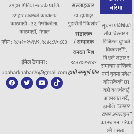
उपहार मिडिया नेटवर्क प्रा.लि.
सल्लाहकार
बारेमा
उपहार खबरको कार्यालय
डा. दामाेदर
काठमाडौं –३२, पेप्सीकोला,
पुडासैनी “किशाेर”
सूचना प्रविधिको
काठमाडौँ, नेपाल
तीव्र विस्तार र
सञ्चालक
डिजिटल युगको
फोन : ९८५१०२५९४९, ९८४८८४०८६३
/
सम्पादक
विकाससँगै,
रामदत्त मिश्र
विश्वले सञ्चार र
ईमेल ठेगाना :
९८५१०२५९४९
समाचार प्राप्तिको
upaharkhabar76@gmail.com
हाम्रो सम्पूर्ण टिम
नयाँ युगमा प्रवेश
गरिसकेको छ।
यही यथार्थलाई
आत्मसात गर्दै,
हामीले
“उपहार
खबर अनलाइन”
को स्थापना गरेका
छौं । सत्य,