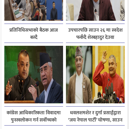
प्रतिनिधिसभाको बैठक आज
उपचारपछि साउन २६ मा स्वदेश
बस्दै
फर्कँदै शेरबहादुर देउवा
कांग्रेस आधिकारिकता विवादमा
धवलशमशेर र दुर्गा प्रसाईंद्वारा
पुनरवलोकन गर्न सर्वोच्चको
‘जय नेपाल पार्टी’ घोषणा, साउन
अनुमति
२८ मा आयोगमा दर्ता गर्ने तयारी