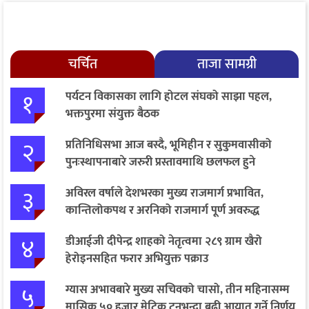
चर्चित
ताजा सामग्री
१
पर्यटन विकासका लागि होटल संघको साझा पहल,
भक्तपुरमा संयुक्त बैठक
२
प्रतिनिधिसभा आज बस्दै, भूमिहीन र सुकुमवासीको
पुनःस्थापनाबारे जरुरी प्रस्तावमाथि छलफल हुने
३
अविरल वर्षाले देशभरका मुख्य राजमार्ग प्रभावित,
कान्तिलोकपथ र अरनिको राजमार्ग पूर्ण अवरुद्ध
४
डीआईजी दीपेन्द्र शाहको नेतृत्वमा २८९ ग्राम खैरो
हेरोइनसहित फरार अभियुक्त पक्राउ
५
ग्यास अभावबारे मुख्य सचिवको चासो, तीन महिनासम्म
मासिक ५० हजार मेट्रिक टनभन्दा बढी आयात गर्ने निर्णय