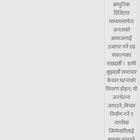
आधुनिक
डिजिटल
माध्यममार्फत
जनताको
आवाजलाई
उजागर गर्ने दृढ
संकल्पका
राख्दछौँ । हामी
बुझ्दछौं समाचार
केवल घटनाको
विवरण होइन; यो
जनचेतना
जगाउने, विचार
निर्माण गर्ने र
नागरिक
जिम्मेवारीलाई
सशक्त बनाउने