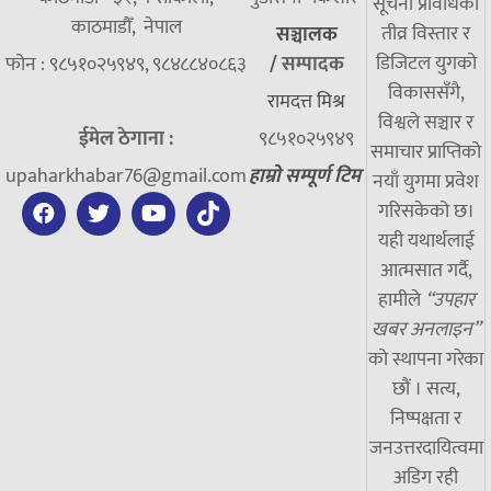
सूचना प्रविधिको
काठमाडौँ, नेपाल
तीव्र विस्तार र
सञ्चालक
डिजिटल युगको
फोन : ९८५१०२५९४९, ९८४८८४०८६३
/
सम्पादक
विकाससँगै,
रामदत्त मिश्र
विश्वले सञ्चार र
ईमेल ठेगाना :
९८५१०२५९४९
समाचार प्राप्तिको
upaharkhabar76@gmail.com
हाम्रो सम्पूर्ण टिम
नयाँ युगमा प्रवेश
गरिसकेको छ।
यही यथार्थलाई
आत्मसात गर्दै,
हामीले
“उपहार
खबर अनलाइन”
को स्थापना गरेका
छौं । सत्य,
निष्पक्षता र
जनउत्तरदायित्वमा
अडिग रही