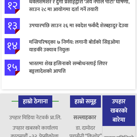
१२
धवलशमशेर र दुर्गा प्रसाईंद्वारा ‘जय नेपाल पार्टी’ घोषणा,
साउन २८ मा आयोगमा दर्ता गर्ने तयारी
१३
उपचारपछि साउन २६ मा स्वदेश फर्कँदै शेरबहादुर देउवा
१४
मन्त्रिपरिषद्का ७ निर्णय: लगानी बोर्डको सिइओमा
याङकी उक्याव नियुक्त
१५
भारतमा शेख हसिनाको सम्बोधनलाई लिएर
बङ्गलादेशको आपत्ति
हाम्रो ठेगाना
हाम्रो समूह
उपहार
खबरको
उपहार मिडिया नेटवर्क प्रा.लि.
सल्लाहकार
बारेमा
उपहार खबरको कार्यालय
डा. दामाेदर
काठमाडौं –३२, पेप्सीकोला,
पुडासैनी “किशाेर”