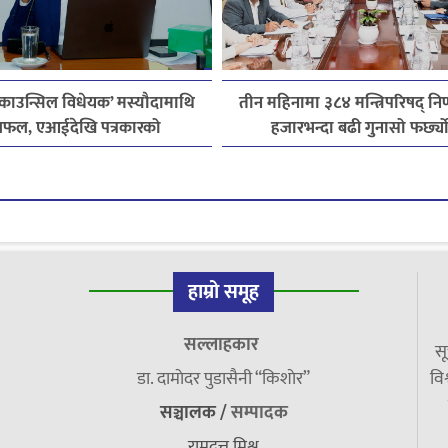
 काउन्सिल विधेयक’ मस्यौदामाथि
तीन महिनामा ३८४ मन्त्रिपरिषद् निर
फल, एआईदेखि पत्रकारको
हजारभन्दा बढी गुनासो फर्छ्य
सेन्ससम्मका विषयमा सुझाव
हाम्रो समूह
सल्लाहकार
सू
डा. दामाेदर पुडासैनी “किशाेर”
विश
सञ्चालक /
सम्पादक
रामदत्त मिश्र