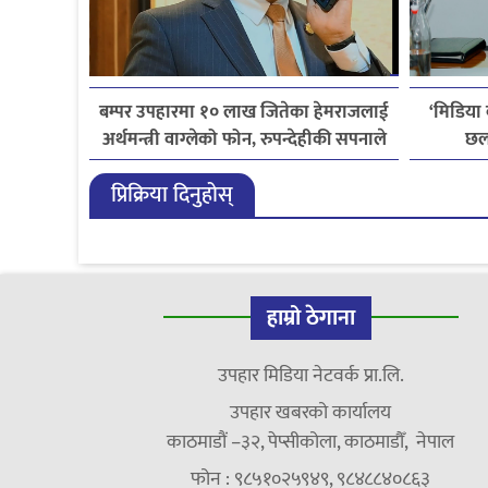
बम्पर उपहारमा १० लाख जितेका हेमराजलाई
‘मिडिया
अर्थमन्त्री वाग्लेको फोन, रुपन्देहीकी सपनाले
छल
जितिन् एक लाख
लाइ
प्रिक्रिया दिनुहोस्
हाम्रो ठेगाना
उपहार मिडिया नेटवर्क प्रा.लि.
उपहार खबरको कार्यालय
काठमाडौं –३२, पेप्सीकोला, काठमाडौँ, नेपाल
फोन : ९८५१०२५९४९, ९८४८८४०८६३