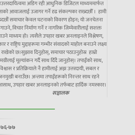
उत्तरदायित्वमा अडिग रही आधुनिक डिजिटल माध्यममार्फत
ाको आवाजलाई उजागर गर्ने दृढ संकल्पका राख्दछौँ । हामी
झ्दछौं समाचार केवल घटनाको विवरण होइन; यो जनचेतना
गाउने, विचार निर्माण गर्ने र नागरिक जिम्मेवारीलाई सशक्त
ाउने माध्यम हो। त्यसैले उपहार खबर अनलाइनले विश्लेषण,
ार र राष्ट्रिय मुद्दाहरूमा गम्भीर संवादको माहोल बनाउने लक्ष्य
राखेको छ।सुझाव दिनुहोस्, समाचार पठाउनुहोस्र हाम्रो
मग्रीलाई मूल्यांकन गर्दै साथ दिँदै जानुहोस्। तपाईंको साथ,
विश्वास र प्रतिक्रियाले नै हामीलाई अझ उत्तरदायी, सबल र
जनमुखी बनाउँछ। अन्तमा तपाईंहरूको निरन्तर साथ रहने
्षासाथ, उपहार खबर अनलाइनको तर्फबाट हार्दिक नमस्कार।
सञ्चालक
७/०७६-७७