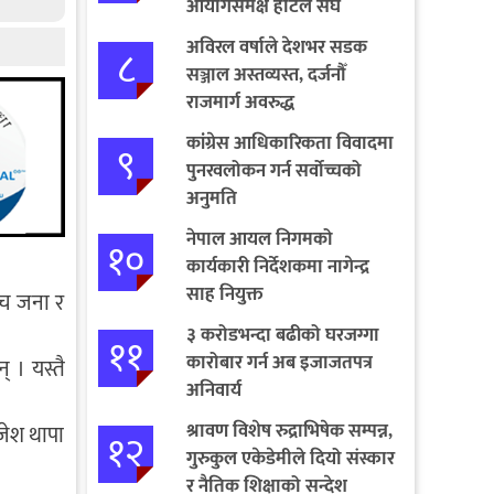
आयोगसमक्ष होटल संघ
बागमतीका पाँचबुँदे माग
अविरल वर्षाले देशभर सडक
८
सञ्जाल अस्तव्यस्त, दर्जनौँ
राजमार्ग अवरुद्ध
कांग्रेस आधिकारिकता विवादमा
९
पुनरवलोकन गर्न सर्वोच्चको
अनुमति
नेपाल आयल निगमको
१०
कार्यकारी निर्देशकमा नागेन्द्र
साह नियुक्त
ँच जना र
३ करोडभन्दा बढीको घरजग्गा
११
कारोबार गर्न अब इजाजतपत्र
 । यस्तै
अनिवार्य
श्रावण विशेष रुद्राभिषेक सम्पन्न,
ाजेश थापा
१२
गुरुकुल एकेडेमीले दियो संस्कार
र नैतिक शिक्षाको सन्देश