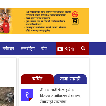
मनाेरञ्जन
अन्तर्राष्ट्रिय
खेल
भिडियो
चर्चित
ताजा सामग्री
तीन सातादेखि लाइसेन्स
१
वितरण र नवीकरण सेवा ठप्प,
सेवाग्राही सास्तीमा