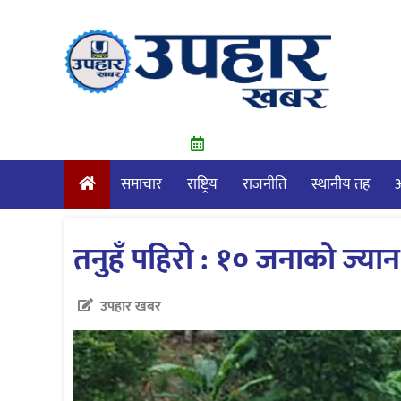
Skip
to
content
समाचार
राष्ट्रिय
राजनीति
स्थानीय तह
आ
तनुहँ पहिरो : १० जनाको ज्यान 
उपहार खबर