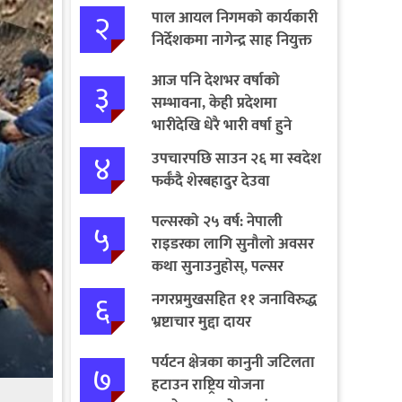
२
पाल आयल निगमको कार्यकारी
निर्देशकमा नागेन्द्र साह नियुक्त
आज पनि देशभर वर्षाको
३
सम्भावना, केही प्रदेशमा
भारीदेखि धेरै भारी वर्षा हुने
चेतावनी
४
उपचारपछि साउन २६ मा स्वदेश
फर्कँदै शेरबहादुर देउवा
पल्सरको २५ वर्ष: नेपाली
५
राइडरका लागि सुनौलो अवसर
कथा सुनाउनुहोस्, पल्सर
जित्नुहोस्
६
नगरप्रमुखसहित ११ जनाविरुद्ध
भ्रष्टाचार मुद्दा दायर
पर्यटन क्षेत्रका कानुनी जटिलता
७
हटाउन राष्ट्रिय योजना