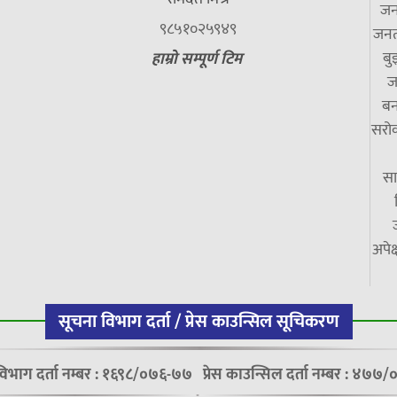
जन
९८५१०२५९४९
जनत
बु
हाम्रो सम्पूर्ण टिम
ज
बन
सरोक
सा
अपेक
सूचना विभाग दर्ता / प्रेस काउन्सिल सूचिकरण
विभाग दर्ता नम्बर : १६९८/०७६-७७
प्रेस काउन्सिल दर्ता नम्बर : ४७