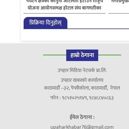
पर्यटन क्षेत्रका कानुनी जटिलता हटाउन राष्ट्रिय
नगरप्रमुखस
योजना आयोगसमक्ष होटल संघ बागमतीका
पाँचबुँदे माग
प्रिक्रिया दिनुहोस्
हाम्रो ठेगाना
उपहार मिडिया नेटवर्क प्रा.लि.
उपहार खबरको कार्यालय
काठमाडौं –३२, पेप्सीकोला, काठमाडौँ, नेपाल
फोन : ९८५१०२५९४९, ९८४८८४०८६३
ईमेल ठेगाना :
upaharkhabar76@gmail.com