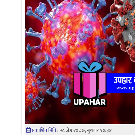
प्रकाशित मिति :
२८ जेष्ठ २०७७, बुधबार १०:३४