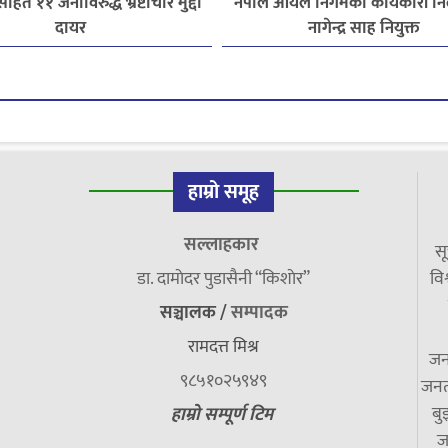
हित ११ जनाविरुद्ध भ्रष्टाचार मुद्दा
नेपाल आयल निगमको कार्यकारी निर
दायर
नागेन्द्र साह नियुक्त
हाम्रो समूह
सल्लाहकार
सू
डा. दामाेदर पुडासैनी “किशाेर”
विश
सञ्चालक /
सम्पादक
रामदत्त मिश्र
जन
९८५१०२५९४९
जनत
बु
हाम्रो सम्पूर्ण टिम
ज