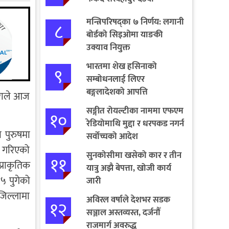
मन्त्रिपरिषद्का ७ निर्णय: लगानी
८
बोर्डको सिइओमा याङकी
उक्याव नियुक्त
भारतमा शेख हसिनाको
९
सम्बोधनलाई लिएर
बङ्गलादेशको आपत्ति
खराले आज
सङ्गीत रोयल्टीका नाममा एफएम
१०
रेडियोमाथि मुद्दा र धरपकड नगर्न
 पुरुषमा
सर्वोच्चको आदेश
ा गरिएको
सुनकोसीमा खसेको कार र तीन
११
्राकृतिक
यात्रु अझै बेपत्ता, खोजी कार्य
५ पुगेको
जारी
जिल्लामा
अविरल वर्षाले देशभर सडक
१२
सञ्जाल अस्तव्यस्त, दर्जनौँ
राजमार्ग अवरुद्ध