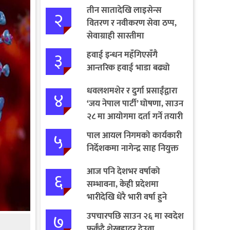
तीन सातादेखि लाइसेन्स
२
वितरण र नवीकरण सेवा ठप्प,
सेवाग्राही सास्तीमा
३
हवाई इन्धन महँगिएसँगै
आन्तरिक हवाई भाडा बढ्यो
धवलशमशेर र दुर्गा प्रसाईंद्वारा
४
‘जय नेपाल पार्टी’ घोषणा, साउन
२८ मा आयोगमा दर्ता गर्ने तयारी
५
पाल आयल निगमको कार्यकारी
निर्देशकमा नागेन्द्र साह नियुक्त
आज पनि देशभर वर्षाको
६
सम्भावना, केही प्रदेशमा
भारीदेखि धेरै भारी वर्षा हुने
चेतावनी
७
उपचारपछि साउन २६ मा स्वदेश
फर्कँदै शेरबहादुर देउवा