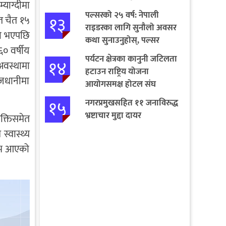
्याग्दीमा
पल्सरको २५ वर्ष: नेपाली
१३
त चैत १५
राइडरका लागि सुनौलो अवसर
को भएपछि
कथा सुनाउनुहोस्, पल्सर
० वर्षीय
जित्नुहोस्
पर्यटन क्षेत्रका कानुनी जटिलता
१४
अवस्थामा
हटाउन राष्ट्रिय योजना
ाजधानीमा
आयोगसमक्ष होटल संघ
बागमतीका पाँचबुँदे माग
१५
नगरप्रमुखसहित ११ जनाविरुद्ध
भ्रष्टाचार मुद्दा दायर
यक्तिसमेत
्वास्थ्य
टिभ आएको