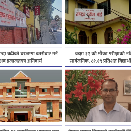
्दा बढीको घरजग्गा कारोबार गर्न
कक्षा १२ को मौका परीक्षाको न
अब इजाजतपत्र अनिवार्य
सार्वजनिक, ८१.१९ प्रतिशत विद्यार्थी 