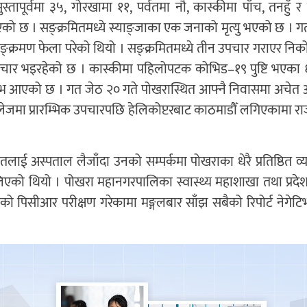
ापूर्वमा ३५, गोरखामा ११, पर्वतमा नौ, कास्कीमा पाँच, तनहुँ र म
को छ । सङ्क्रमितमध्ये स्याङ्जाका एक जनाको मृत्यु भएको छ । ग
ङ्क्रमण फेला परेको थियो । सङ्क्रमितमध्ये तीन उपचार गराएर नि
उपचार भइरहेको छ । कास्कीमा पहिलोपटक कोभिड–१९ पुष्टि भएका ६
ेटिभ आएको छ । गत जेठ २० गते पोखरास्थित आफ्नै निवासमा अचेत 
लेजमा प्रारम्भिक उपचारपछि हेलिकोप्टरबाट काठमाडौँ लगिएकामा र
तलाई अस्पताल लैजाँदा उनको सम्पर्कमा पोखराका धेरै प्रतिष्ठित व्
िएको थियो । पोखरा महानगरपालिका स्वास्थ्य महाशाखा तथा प्रदेश स
९ को पिसीआर परीक्षण गरेकामा मङ्गलबार साँझ सबैको रिपोर्ट नेगे