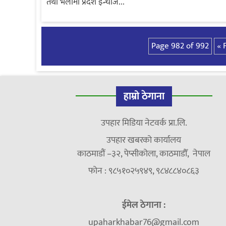
तथा भेलामा प्रदेश इन्चार्ज...
Page 982 of 992
« 
हाम्रो ठेगाना
उपहार मिडिया नेटवर्क प्रा.लि.
उपहार खबरको कार्यालय
काठमाडौं –३२, पेप्सीकोला, काठमाडौँ, नेपाल
फोन : ९८५१०२५९४९, ९८४८८४०८६३
ईमेल ठेगाना :
upaharkhabar76@gmail.com