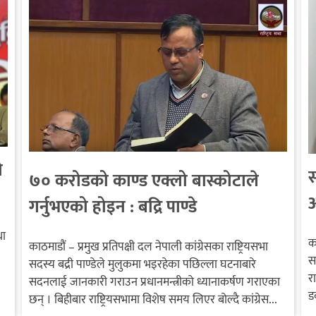
ो
स
७० करोडको काण्ड एक्लो बास्कोटाले
आ
गर्नुभएको होइन : बद्रि पाण्डे
था
क
काठमाडौं – प्रमुख प्रतिपक्षी दल नेपाली कांग्रेसका राष्ट्रियसभा
स
सदस्य बद्री पाण्डेले मुलुकमा भइरहेका पछिल्ला घटनाबारे
र
सदनलाई जानकारी गराउन प्रधानमन्त्रीको ध्यानाकर्षण गराएका
ड
छन् । बिहीबार राष्ट्रियसभामा विशेष समय लिएर बोल्दै कांग्रेस...