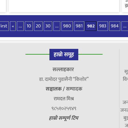
झ
First
«
...
10
20
30
...
980
981
982
983
984
...
हाम्रो समूह
सल्लाहकार
सू
डा. दामाेदर पुडासैनी “किशाेर”
विश
सञ्चालक /
सम्पादक
रामदत्त मिश्र
जन
९८५१०२५९४९
जनत
बु
हाम्रो सम्पूर्ण टिम
ज