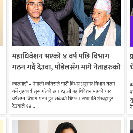
महाधिवेशन भएको ४ वर्ष पछि विभाग
प
गठन गर्दै देउवा, पौडेलसँग मागे नेताहरुकाे
भ
नामावली
काठमाडौँ – नेपाली कांग्रेसले पार्टी विधानअनुसार विभाग गठन
क
गर्ने गृहकार्य सुरू गरेको छ । १३ औं महाधिवेशन भएको चार
प
वर्षसम्म विभाग गठन हुन सकेको थिएन । सभापति शेरबहादुर
श
देउवाले १४...
न