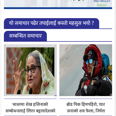
यो समाचार पढेर तपाईलाई कस्तो महसुस भयो ?
सम्बन्धित समाचार
भारतमा शेख हसिनाको
ब्रोड पिक हिमपहिरो, चार
सम्बोधनलाई लिएर बङ्गलादेशको
जनाको शव फेला, निर्मल