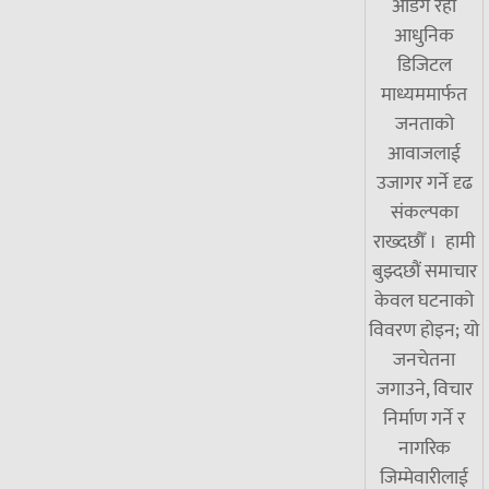
अडिग रही
आधुनिक
डिजिटल
माध्यममार्फत
जनताको
आवाजलाई
उजागर गर्ने दृढ
संकल्पका
राख्दछौँ । हामी
बुझ्दछौं समाचार
केवल घटनाको
विवरण होइन; यो
जनचेतना
जगाउने, विचार
निर्माण गर्ने र
नागरिक
जिम्मेवारीलाई