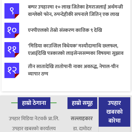
९
बम्पर उपहारमा १० लाख जितेका हेमराजलाई अर्थमन्त्री
वाग्लेको फोन, रुपन्देहीकी सपनाले जितिन् एक लाख
१०
एनपीएलको तेस्रो संस्करण कात्तिक ९ देखि
११
‘मिडिया काउन्सिल विधेयक’ मस्यौदामाथि छलफल,
एआईदेखि पत्रकारको लाइसेन्ससम्मका विषयमा सुझाव
१२
तीन सातादेखि तातोपानी नाका अवरुद्ध, नेपाल-चीन
व्यापार ठप्प
हाम्रो ठेगाना
हाम्रो समूह
उपहार
खबरको
उपहार मिडिया नेटवर्क प्रा.लि.
सल्लाहकार
बारेमा
उपहार खबरको कार्यालय
डा. दामाेदर