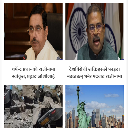
आपत्ति
पुर्जासहित ६ जना अझै बेपत्ता,
खोजी कार्य रातभरीका लागि
स्थगित
धर्मेन्द्र प्रधानको राजीनामा
देशविरोधी शक्तिहरूले फाइदा
स्वीकृत, प्रह्लाद जोशीलाई
नउठाऊन् भनेर पदबाट राजीनामा
शिक्षामन्त्रीको अतिरिक्त
दिएको हुँः धर्मेन्द्र प्रधान
जिम्मेवारी