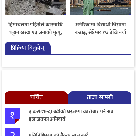
हिमाचलमा पहिरोले कारमाथि
अमेरिकामा विद्यार्थी भिसामा
चट्टान खस्दा १३ जनाको मृत्यु,
कडाइ, सेप्टेम्बर १७ देखि नयाँ
दुई घाइते
नियम लागू
प्रिक्रिया दिनुहोस्
चर्चित
ताजा सामग्री
१
३ करोडभन्दा बढीको घरजग्गा कारोबार गर्न अब
इजाजतपत्र अनिवार्य
२
प्रतिनिधिसभाको बैठक आज बस्दै