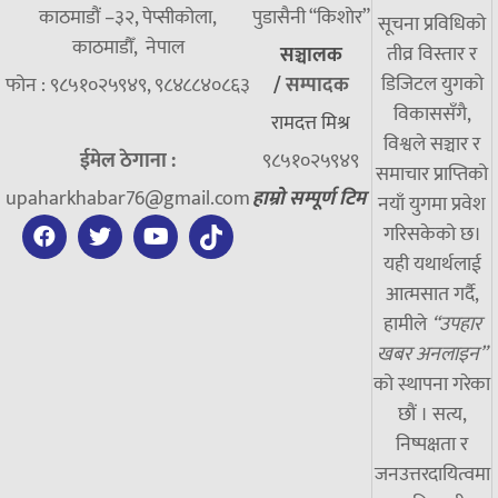
काठमाडौं –३२, पेप्सीकोला,
पुडासैनी “किशाेर”
सूचना प्रविधिको
काठमाडौँ, नेपाल
तीव्र विस्तार र
सञ्चालक
डिजिटल युगको
फोन : ९८५१०२५९४९, ९८४८८४०८६३
/
सम्पादक
विकाससँगै,
रामदत्त मिश्र
विश्वले सञ्चार र
ईमेल ठेगाना :
९८५१०२५९४९
समाचार प्राप्तिको
upaharkhabar76@gmail.com
हाम्रो सम्पूर्ण टिम
नयाँ युगमा प्रवेश
गरिसकेको छ।
यही यथार्थलाई
आत्मसात गर्दै,
हामीले
“उपहार
खबर अनलाइन”
को स्थापना गरेका
छौं । सत्य,
निष्पक्षता र
जनउत्तरदायित्वमा