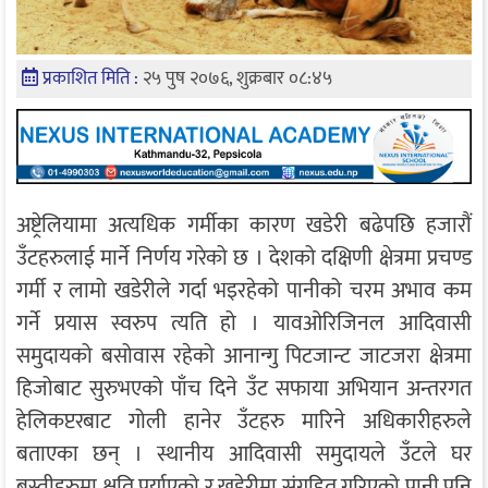
प्रकाशित मिति :
२५ पुष २०७६, शुक्रबार ०८:४५
अष्ट्रेलियामा अत्यधिक गर्मीका कारण खडेरी बढेपछि हजारौं
उँटहरुलाई मार्ने निर्णय गरेको छ । देशको दक्षिणी क्षेत्रमा प्रचण्ड
गर्मी र लामो खडेरीले गर्दा भइरहेको पानीको चरम अभाव कम
गर्ने प्रयास स्वरुप त्यति हो । यावओरिजिनल आदिवासी
समुदायको बसोवास रहेको आनान्गु पिटजान्ट जाटजरा क्षेत्रमा
हिजोबाट सुरुभएको पाँच दिने उँट सफाया अभियान अन्तरगत
हेलिकप्टरबाट गोली हानेर उँटहरु मारिने अधिकारीहरुले
बताएका छन् । स्थानीय आदिवासी समुदायले उँटले घर
बस्तीहरुमा क्षति पुर्याएको र खडेरीमा संग्रहित गरिएको पानी पनि