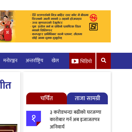
मनाेरञ्जन
अन्तर्राष्ट्रिय
खेल
भिडियो
 गीत
चर्चित
ताजा सामग्री
३ करोडभन्दा बढीको घरजग्गा
१
कारोबार गर्न अब इजाजतपत्र
अनिवार्य