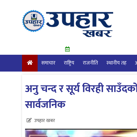
Skip
to
content
समाचार
राष्ट्रिय
राजनीति
स्थानीय तह
आ
अनु चन्द र सूर्य विरही साउँदको
सार्वजनिक
उपहार खबर