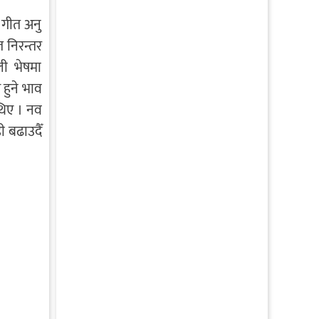
 गीत अनु
त
निरन्तर
ी भेषमा
 हुने भाव
थिए । नव
 बढाउदैँ