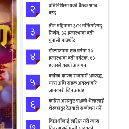
२
प्रतिनिधिसभाको बैठक आज
बस्दै
तीन महिनामा ३८४ मन्त्रिपरिषद्
३
निर्णय, ३२ हजारभन्दा बढी
गुनासो फर्छ्योट
ढोरपाटनमा एक वर्षमा ३७
४
हजारभन्दा बढी पर्यटक, १३
हजारले बढ्यो आगमन
वर्षाका कारण राजमार्ग अवरुद्ध,
५
यात्रा अघि सडक अवस्थाबारे
जानकारी लिन आग्रह
६
कांग्रेस असन्तुष्ट पक्षको भेलालाई
शेरबहादुर देउवाले सम्बोधन गर्ने
विद्यार्थीलाई लक्षित गरी ग्यास
७
वितरण गर्न मन्त्री यादवको