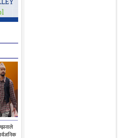
म्झनाले
ार्वजनिक