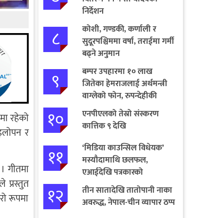
निर्देशन
कोशी, गण्डकी, कर्णाली र
८
सुदूरपश्चिममा वर्षा, तराईमा गर्मी
बढ्ने अनुमान
बम्पर उपहारमा १० लाख
९
जितेका हेमराजलाई अर्थमन्त्री
वाग्लेको फोन, रुपन्देहीकी
सपनाले जितिन् एक लाख
१०
एनपीएलको तेस्रो संस्करण
तीमा रहेको
कात्तिक ९ देखि
ाइलोपन र
‘मिडिया काउन्सिल विधेयक’
११
मस्यौदामाथि छलफल,
 । गीतमा
एआईदेखि पत्रकारको
 प्रस्तुत
लाइसेन्ससम्मका विषयमा
१२
तीन सातादेखि तातोपानी नाका
सुझाव
िरो रूपमा
अवरुद्ध, नेपाल-चीन व्यापार ठप्प