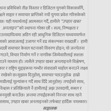
चना प्रविधिको तीव्र विस्तार र डिजिटल युगको विकाससँगै,
्वले सञ्चार र समाचार प्राप्तिको नयाँ युगमा प्रवेश गरिसकेको
छ। यही यथार्थलाई आत्मसात गर्दै, हामीले
“उपहार खबर
अनलाइन”
को स्थापना गरेका छौं । सत्य, निष्पक्षता र
उत्तरदायित्वमा अडिग रही आधुनिक डिजिटल माध्यममार्फत
ाको आवाजलाई उजागर गर्ने दृढ संकल्पका राख्दछौँ । हामी
झ्दछौं समाचार केवल घटनाको विवरण होइन; यो जनचेतना
गाउने, विचार निर्माण गर्ने र नागरिक जिम्मेवारीलाई सशक्त
ाउने माध्यम हो। त्यसैले उपहार खबर अनलाइनले विश्लेषण,
ार र राष्ट्रिय मुद्दाहरूमा गम्भीर संवादको माहोल बनाउने लक्ष्य
राखेको छ।सुझाव दिनुहोस्, समाचार पठाउनुहोस्र हाम्रो
मग्रीलाई मूल्यांकन गर्दै साथ दिँदै जानुहोस्। तपाईंको साथ,
विश्वास र प्रतिक्रियाले नै हामीलाई अझ उत्तरदायी, सबल र
जनमुखी बनाउँछ। अन्तमा तपाईंहरूको निरन्तर साथ रहने
्षासाथ, उपहार खबर अनलाइनको तर्फबाट हार्दिक नमस्कार।
सञ्चालक