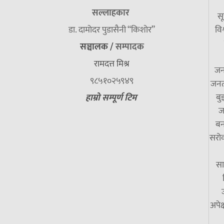
सल्लाहकार
सू
डा. दामाेदर पुडासैनी “किशाेर”
विश
सञ्चालक /
सम्पादक
रामदत्त मिश्र
जन
९८५१०२५९४९
जनत
बु
हाम्रो सम्पूर्ण टिम
ज
बन
सरोक
सा
अपेक