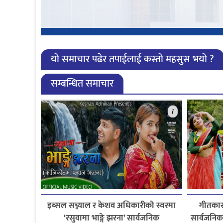
यो समाचार पढेर तपाईलाई कस्तो महसुस भयो ?
सम्बन्धित समाचार
इब्सल सञ्ज्याल र केशव अधिकारीको स्वरमा
गीतकार
‘रसुवामा भाङ्गे झरना’ सार्वजनिक
सार्वजनिक,