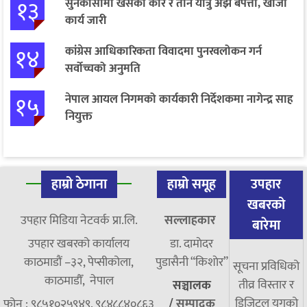
१३
सुनकोसीमा खसेको कार र तीन यात्रु अझै बेपत्ता, खोजी
कार्य जारी
१४
कांग्रेस आधिकारिकता विवादमा पुनरवलोकन गर्न
सर्वोच्चको अनुमति
१५
नेपाल आयल निगमको कार्यकारी निर्देशकमा नागेन्द्र साह
नियुक्त
हाम्रो ठेगाना
हाम्रो समूह
उपहार
खबरको
उपहार मिडिया नेटवर्क प्रा.लि.
सल्लाहकार
बारेमा
उपहार खबरको कार्यालय
डा. दामाेदर
काठमाडौं –३२, पेप्सीकोला,
पुडासैनी “किशाेर”
सूचना प्रविधिको
काठमाडौँ, नेपाल
तीव्र विस्तार र
सञ्चालक
डिजिटल युगको
फोन : ९८५१०२५९४९, ९८४८८४०८६३
/
सम्पादक