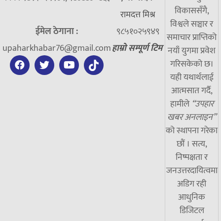
विकाससँगै,
रामदत्त मिश्र
विश्वले सञ्चार र
ईमेल ठेगाना :
९८५१०२५९४९
समाचार प्राप्तिको
upaharkhabar76@gmail.com
हाम्रो सम्पूर्ण टिम
नयाँ युगमा प्रवेश
गरिसकेको छ।
यही यथार्थलाई
आत्मसात गर्दै,
हामीले
“उपहार
खबर अनलाइन”
को स्थापना गरेका
छौं । सत्य,
निष्पक्षता र
जनउत्तरदायित्वमा
अडिग रही
आधुनिक
डिजिटल