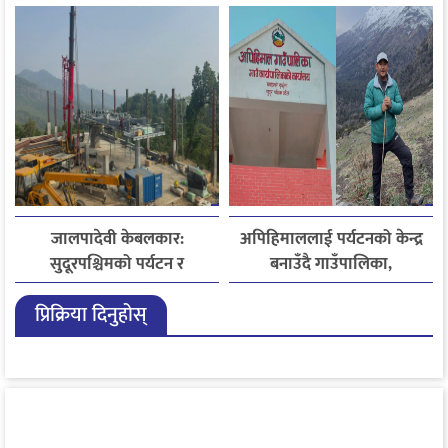
धनदेव जोशी अब स्मृतिमा
जालपादेवी केबलकार:
अपिहिमाललाई पर्यटनको केन्द्र
सुदूरपश्चिमको पर्यटन र
बनाउँदै गाउँपालिका,
समृद्धिको नयाँ आधार
बहुआयामिक पर्यटन विकासमा
प्रिक्रिया दिनुहोस्
जोड