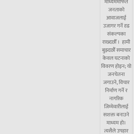
माध्यममार्फत
जनताको
आवाजलाई
उजागर गर्ने दृढ
संकल्पका
राख्दछौँ । हामी
बुझ्दछौं समाचार
केवल घटनाको
विवरण होइन; यो
जनचेतना
जगाउने, विचार
निर्माण गर्ने र
नागरिक
जिम्मेवारीलाई
सशक्त बनाउने
माध्यम हो।
त्यसैले उपहार