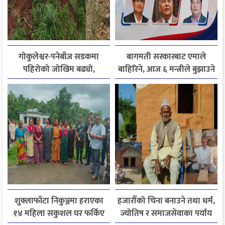
गोकुलेश्वर-पनेबाँज सडकमा
बागमती सरकारबाट एमाले
पहिरोको जोखिम बढ्यो,
बाहिरिने, आज ६ मन्त्रीले बुझाउने
स्थानीयले मागे तत्काल पर्खाल
राजीनामा
निर्माण
शुक्लाफाँटा निकुञ्जमा हराएका
हजारौँको चिना बनाउने तथा धर्म,
१४ महिला सकुशल घर फर्किए
ज्योतिष र समाजसेवाका पर्याय