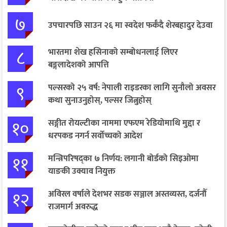
७
उपचारपछि साउन २६ मा स्वदेश फर्कँदै शेरबहादुर देउवा
८
भारतमा शेख हसिनाको सम्बोधनलाई लिएर
बङ्गलादेशको आपत्ति
९
पल्सरको २५ वर्ष: नेपाली राइडरका लागि सुनौलो अवसर
कथा सुनाउनुहोस्, पल्सर जित्नुहोस्
१०
सङ्गीत रोयल्टीका नाममा एफएम रेडियोमाथि मुद्दा र
धरपकड नगर्न सर्वोच्चको आदेश
११
मन्त्रिपरिषद्का ७ निर्णय: लगानी बोर्डको सिइओमा
याङकी उक्याव नियुक्त
१२
अविरल वर्षाले देशभर सडक सञ्जाल अस्तव्यस्त, दर्जनौँ
राजमार्ग अवरुद्ध