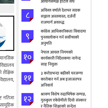
आयोगसमक्ष होटल संघ
बागमतीका पाँचबुँदे माग
अविरल वर्षाले देशभर सडक
८
सञ्जाल अस्तव्यस्त, दर्जनौँ
राजमार्ग अवरुद्ध
कांग्रेस आधिकारिकता विवादमा
९
पुनरवलोकन गर्न सर्वोच्चको
अनुमति
नेपाल आयल निगमको
१०
ा मानसिक
कार्यकारी निर्देशकमा नागेन्द्र
साह नियुक्त
 विद्यालय
ो शैक्षिक
३ करोडभन्दा बढीको घरजग्गा
११
िद्यालय,
कारोबार गर्न अब इजाजतपत्र
अनिवार्य
श्रावण विशेष रुद्राभिषेक सम्पन्न,
१२
ष्ट नतिजा
गुरुकुल एकेडेमीले दियो संस्कार
 सामूहिक
र नैतिक शिक्षाको सन्देश