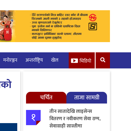
मनाेरञ्जन
अन्तर्राष्ट्रिय
खेल
भिडियो
यको
चर्चित
ताजा सामग्री
तीन सातादेखि लाइसेन्स
१
वितरण र नवीकरण सेवा ठप्प,
सेवाग्राही सास्तीमा