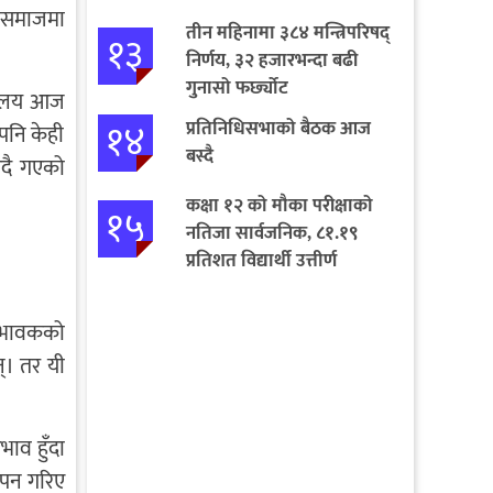
म समाजमा
तीन महिनामा ३८४ मन्त्रिपरिषद्
१३
निर्णय, ३२ हजारभन्दा बढी
गुनासो फर्छ्योट
द्यालय आज
१४
प्रतिनिधिसभाको बैठक आज
 पनि केही
बस्दै
उँदै गएको
कक्षा १२ को मौका परीक्षाको
१५
नतिजा सार्वजनिक, ८१.१९
प्रतिशत विद्यार्थी उत्तीर्ण
भिभावकको
्। तर यी
भाव हुँदा
थापन गरिए