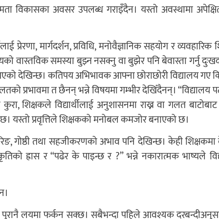
षमता विकासका अवसर उपलब्ध गराइँदैन। यस्तो अवस्थामा अपेक्षित
ई प्रेरणा, मार्गदर्शन, प्रविधि, मनोवैज्ञानिक सहयोग र व्यवहारिक श
 वास्तविक समस्या बुझ्न नसक्नु वा बुझेर पनि बेवास्ता गर्नु दुःखद
गएको देखिन्छ। कतिपय अभिभावक आफ्ना छोराछोरी विद्यालय गए क
ो प्रभावमा त छैनन् भन्ने विषयमा गम्भीर देखिँदैनन्। “विद्यालय 
 कुरा, शिक्षकले विद्यार्थीलाई अनुशासनमा राख्न वा गलत बाटोबाट
। यस्तो प्रवृत्तिले शिक्षकको मनोबल कमजोर बनाएको छ।
्टरिङ, गोष्ठी तथा सहजीकरणको अभाव पनि देखिन्छ। केही शिक्षकमा
्कृतिको ह्रास र “पढेर के पाइन्छ र ?” भन्ने नकारात्मक भाष्यले व
ैन।
 फेरि पुरानै लयमा फर्कन सक्छ। सबैभन्दा पहिले आवश्यक दरबन्दीअनुस