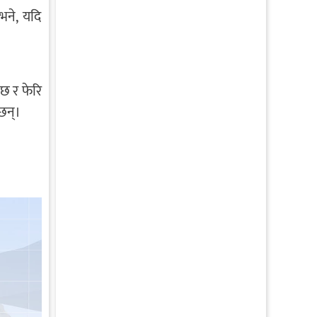
भने, यदि
ेछ र फेरि
ेछन्।