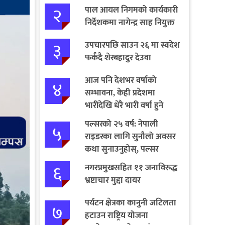
२
पाल आयल निगमको कार्यकारी
निर्देशकमा नागेन्द्र साह नियुक्त
३
उपचारपछि साउन २६ मा स्वदेश
फर्कँदै शेरबहादुर देउवा
आज पनि देशभर वर्षाको
४
सम्भावना, केही प्रदेशमा
भारीदेखि धेरै भारी वर्षा हुने
चेतावनी
पल्सरको २५ वर्ष: नेपाली
५
राइडरका लागि सुनौलो अवसर
कथा सुनाउनुहोस्, पल्सर
जित्नुहोस्
६
नगरप्रमुखसहित ११ जनाविरुद्ध
भ्रष्टाचार मुद्दा दायर
पर्यटन क्षेत्रका कानुनी जटिलता
७
हटाउन राष्ट्रिय योजना