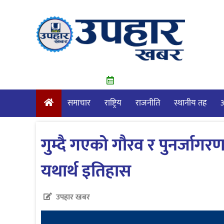
Skip
to
content
समाचार
राष्ट्रिय
राजनीति
स्थानीय तह
आ
गुम्दै गएको गौरव र पुनर्जा
यथार्थ इतिहास
उपहार खबर