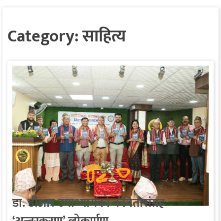
Category:
साहित्य
डा. डीआर उपाध्यायको कवितासंग्रह