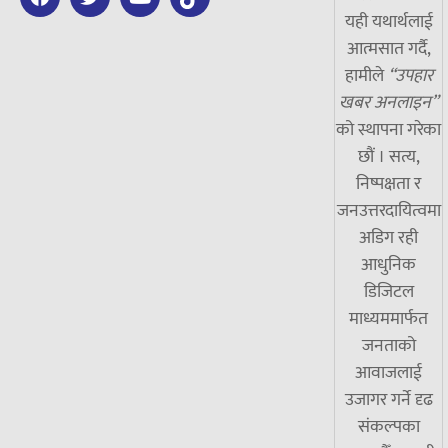
यही यथार्थलाई
आत्मसात गर्दै,
हामीले
“उपहार
खबर अनलाइन”
को स्थापना गरेका
छौं । सत्य,
निष्पक्षता र
जनउत्तरदायित्वमा
अडिग रही
आधुनिक
डिजिटल
माध्यममार्फत
जनताको
आवाजलाई
उजागर गर्ने दृढ
संकल्पका