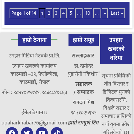
Page 1 of 14
1
2
3
4
5
...
10
...
»
Last »
हाम्रो ठेगाना
हाम्रो समूह
उपहार
खबरको
उपहार मिडिया नेटवर्क प्रा.लि.
सल्लाहकार
बारेमा
उपहार खबरको कार्यालय
डा. दामाेदर
काठमाडौं –३२, पेप्सीकोला,
पुडासैनी “किशाेर”
सूचना प्रविधिको
काठमाडौँ, नेपाल
तीव्र विस्तार र
सञ्चालक
डिजिटल युगको
फोन : ९८५१०२५९४९, ९८४८८४०८६३
/
सम्पादक
विकाससँगै,
रामदत्त मिश्र
विश्वले सञ्चार र
ईमेल ठेगाना :
९८५१०२५९४९
समाचार प्राप्तिको
upaharkhabar76@gmail.com
हाम्रो सम्पूर्ण टिम
नयाँ युगमा प्रवेश
गरिसकेको छ।