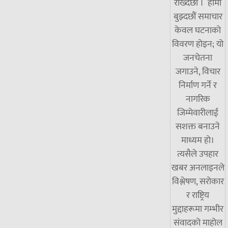
राख्दछौँ । हामी
बुझ्दछौं समाचार
केवल घटनाको
विवरण होइन; यो
जनचेतना
जगाउने, विचार
निर्माण गर्ने र
नागरिक
जिम्मेवारीलाई
सशक्त बनाउने
माध्यम हो।
त्यसैले उपहार
खबर अनलाइनले
विश्लेषण, सरोकार
र राष्ट्रिय
मुद्दाहरूमा गम्भीर
संवादको माहोल