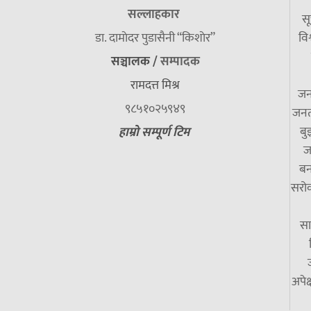
सल्लाहकार
सू
डा. दामाेदर पुडासैनी “किशाेर”
विश
सञ्चालक /
सम्पादक
रामदत्त मिश्र
जन
९८५१०२५९४९
जनत
बु
हाम्रो सम्पूर्ण टिम
ज
बन
सरोक
सा
अपेक