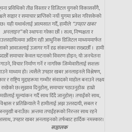
चना प्रविधिको तीव्र विस्तार र डिजिटल युगको विकाससँगै,
्वले सञ्चार र समाचार प्राप्तिको नयाँ युगमा प्रवेश गरिसकेको
छ। यही यथार्थलाई आत्मसात गर्दै, हामीले
“उपहार खबर
अनलाइन”
को स्थापना गरेका छौं । सत्य, निष्पक्षता र
उत्तरदायित्वमा अडिग रही आधुनिक डिजिटल माध्यममार्फत
ाको आवाजलाई उजागर गर्ने दृढ संकल्पका राख्दछौँ । हामी
झ्दछौं समाचार केवल घटनाको विवरण होइन; यो जनचेतना
गाउने, विचार निर्माण गर्ने र नागरिक जिम्मेवारीलाई सशक्त
ाउने माध्यम हो। त्यसैले उपहार खबर अनलाइनले विश्लेषण,
ार र राष्ट्रिय मुद्दाहरूमा गम्भीर संवादको माहोल बनाउने लक्ष्य
राखेको छ।सुझाव दिनुहोस्, समाचार पठाउनुहोस्र हाम्रो
मग्रीलाई मूल्यांकन गर्दै साथ दिँदै जानुहोस्। तपाईंको साथ,
विश्वास र प्रतिक्रियाले नै हामीलाई अझ उत्तरदायी, सबल र
जनमुखी बनाउँछ। अन्तमा तपाईंहरूको निरन्तर साथ रहने
्षासाथ, उपहार खबर अनलाइनको तर्फबाट हार्दिक नमस्कार।
सञ्चालक