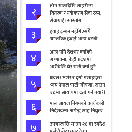
तीन सातादेखि लाइसेन्स
२
वितरण र नवीकरण सेवा ठप्प,
सेवाग्राही सास्तीमा
३
हवाई इन्धन महँगिएसँगै
आन्तरिक हवाई भाडा बढ्यो
आज पनि देशभर वर्षाको
४
सम्भावना, केही प्रदेशमा
भारीदेखि धेरै भारी वर्षा हुने
चेतावनी
धवलशमशेर र दुर्गा प्रसाईंद्वारा
५
‘जय नेपाल पार्टी’ घोषणा, साउन
२८ मा आयोगमा दर्ता गर्ने तयारी
६
पाल आयल निगमको कार्यकारी
निर्देशकमा नागेन्द्र साह नियुक्त
७
उपचारपछि साउन २६ मा स्वदेश
फर्कँदै शेरबहादुर देउवा