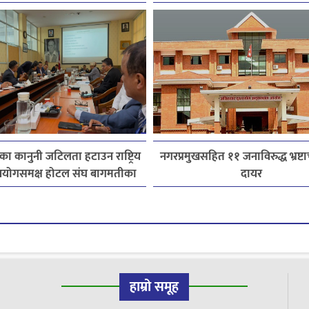
ेत्रका कानुनी जटिलता हटाउन राष्ट्रिय
नगरप्रमुखसहित ११ जनाविरुद्ध भ्रष्टाच
योगसमक्ष होटल संघ बागमतीका
दायर
पाँचबुँदे माग
हाम्रो समूह