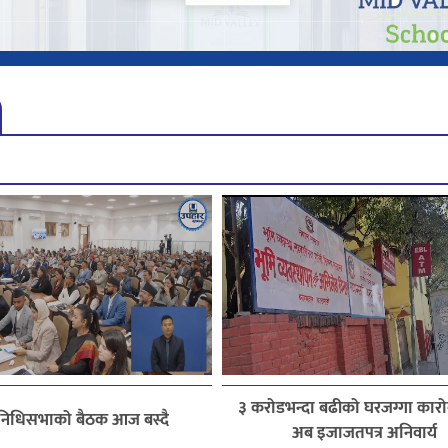
३ करोडभन्दा बढीको घरजग्गा कारोब
िनिधिसभाको बैठक आज बस्दै
अब इजाजतपत्र अनिवार्य