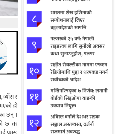
भारतमा शेख हसिनाको
८
सम्बोधनलाई लिएर
बङ्गलादेशको आपत्ति
पल्सरको २५ वर्ष: नेपाली
९
राइडरका लागि सुनौलो अवसर
कथा सुनाउनुहोस्, पल्सर
जित्नुहोस्
सङ्गीत रोयल्टीका नाममा एफएम
१०
रेडियोमाथि मुद्दा र धरपकड नगर्न
सर्वोच्चको आदेश
मन्त्रिपरिषद्का ७ निर्णय: लगानी
११
 व्याँस र
बोर्डको सिइओमा याङकी
त भएको हो
उक्याव नियुक्त
का छन् ।
अविरल वर्षाले देशभर सडक
१२
को छ तर
सञ्जाल अस्तव्यस्त, दर्जनौँ
राजमार्ग अवरुद्ध
ई प्रमुख