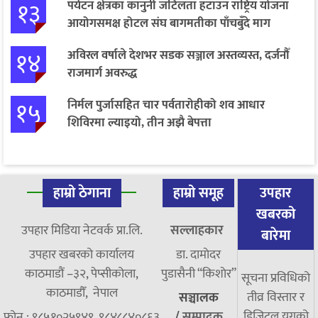
१३
पर्यटन क्षेत्रका कानुनी जटिलता हटाउन राष्ट्रिय योजना
आयोगसमक्ष होटल संघ बागमतीका पाँचबुँदे माग
१४
अविरल वर्षाले देशभर सडक सञ्जाल अस्तव्यस्त, दर्जनौँ
राजमार्ग अवरुद्ध
१५
निर्मल पुर्जासहित चार पर्वतारोहीको शव आधार
शिविरमा ल्याइयो, तीन अझै बेपत्ता
हाम्रो ठेगाना
हाम्रो समूह
उपहार
खबरको
उपहार मिडिया नेटवर्क प्रा.लि.
सल्लाहकार
बारेमा
उपहार खबरको कार्यालय
डा. दामाेदर
काठमाडौं –३२, पेप्सीकोला,
पुडासैनी “किशाेर”
सूचना प्रविधिको
काठमाडौँ, नेपाल
तीव्र विस्तार र
सञ्चालक
डिजिटल युगको
फोन : ९८५१०२५९४९, ९८४८८४०८६३
/
सम्पादक