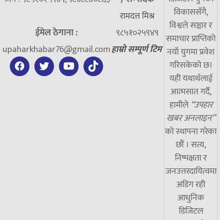
विकाससँगै,
रामदत्त मिश्र
विश्वले सञ्चार र
ईमेल ठेगाना :
९८५१०२५९४९
समाचार प्राप्तिको
upaharkhabar76@gmail.com
हाम्रो सम्पूर्ण टिम
नयाँ युगमा प्रवेश
गरिसकेको छ।
यही यथार्थलाई
आत्मसात गर्दै,
हामीले
“उपहार
खबर अनलाइन”
को स्थापना गरेका
छौं । सत्य,
निष्पक्षता र
जनउत्तरदायित्वमा
अडिग रही
आधुनिक
डिजिटल