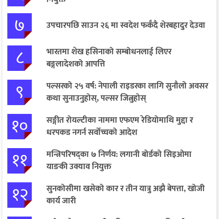
७
उपचारपछि साउन २६ मा स्वदेश फर्कँदै शेरबहादुर देउवा
८
भारतमा शेख हसिनाको सम्बोधनलाई लिएर
बङ्गलादेशको आपत्ति
९
पल्सरको २५ वर्ष: नेपाली राइडरका लागि सुनौलो अवसर
कथा सुनाउनुहोस्, पल्सर जित्नुहोस्
१०
सङ्गीत रोयल्टीका नाममा एफएम रेडियोमाथि मुद्दा र
धरपकड नगर्न सर्वोच्चको आदेश
११
मन्त्रिपरिषद्का ७ निर्णय: लगानी बोर्डको सिइओमा
याङकी उक्याव नियुक्त
१२
सुनकोसीमा खसेको कार र तीन यात्रु अझै बेपत्ता, खोजी
कार्य जारी