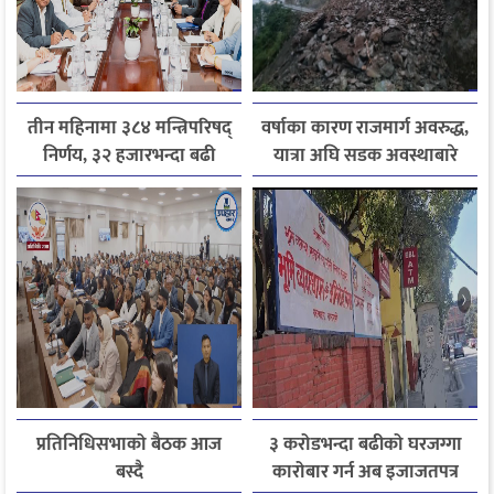
तीन महिनामा ३८४ मन्त्रिपरिषद्
वर्षाका कारण राजमार्ग अवरुद्ध,
निर्णय, ३२ हजारभन्दा बढी
यात्रा अघि सडक अवस्थाबारे
गुनासो फर्छ्योट
जानकारी लिन आग्रह
प्रतिनिधिसभाको बैठक आज
३ करोडभन्दा बढीको घरजग्गा
बस्दै
कारोबार गर्न अब इजाजतपत्र