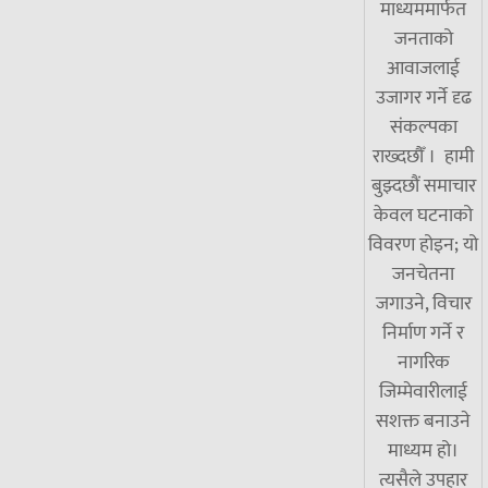
माध्यममार्फत
जनताको
आवाजलाई
उजागर गर्ने दृढ
संकल्पका
राख्दछौँ । हामी
बुझ्दछौं समाचार
केवल घटनाको
विवरण होइन; यो
जनचेतना
जगाउने, विचार
निर्माण गर्ने र
नागरिक
जिम्मेवारीलाई
सशक्त बनाउने
माध्यम हो।
त्यसैले उपहार