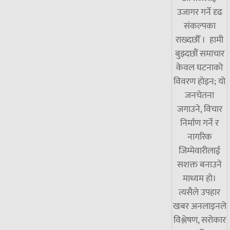
उजागर गर्ने दृढ
संकल्पका
राख्दछौँ । हामी
बुझ्दछौं समाचार
केवल घटनाको
विवरण होइन; यो
जनचेतना
जगाउने, विचार
निर्माण गर्ने र
नागरिक
जिम्मेवारीलाई
सशक्त बनाउने
माध्यम हो।
त्यसैले उपहार
खबर अनलाइनले
विश्लेषण, सरोकार