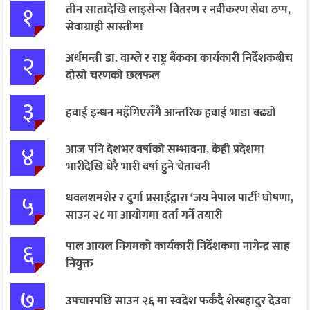
१
तीन सातादेखि लाइसेन्स वितरण र नवीकरण सेवा ठप्प,
सेवाग्राही सास्तीमा
२
अर्थमन्त्री डा. वाग्ले र राष्ट्र बैंकका कार्यकारी निर्देशकबीच
दोस्रो चरणको छलफल
३
हवाई इन्धन महँगिएसँगै आन्तरिक हवाई भाडा बढ्यो
४
आज पनि देशभर वर्षाको सम्भावना, केही प्रदेशमा
भारीदेखि धेरै भारी वर्षा हुने चेतावनी
५
धवलशमशेर र दुर्गा प्रसाईंद्वारा ‘जय नेपाल पार्टी’ घोषणा,
साउन २८ मा आयोगमा दर्ता गर्ने तयारी
६
पाल आयल निगमको कार्यकारी निर्देशकमा नागेन्द्र साह
नियुक्त
७
उपचारपछि साउन २६ मा स्वदेश फर्कँदै शेरबहादुर देउवा