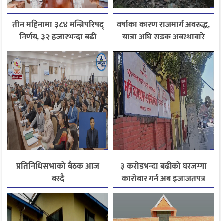
तीन महिनामा ३८४ मन्त्रिपरिषद्
वर्षाका कारण राजमार्ग अवरुद्ध,
निर्णय, ३२ हजारभन्दा बढी
यात्रा अघि सडक अवस्थाबारे
गुनासो फर्छ्योट
जानकारी लिन आग्रह
प्रतिनिधिसभाको बैठक आज
३ करोडभन्दा बढीको घरजग्गा
बस्दै
कारोबार गर्न अब इजाजतपत्र
अनिवार्य