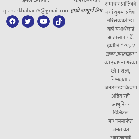
ईमेल ठेगाना :
९८५१०२५९४९
समाचार प्राप्तिको
upaharkhabar76@gmail.com
हाम्रो सम्पूर्ण टिम
नयाँ युगमा प्रवेश
गरिसकेको छ।
यही यथार्थलाई
आत्मसात गर्दै,
हामीले
“उपहार
खबर अनलाइन”
को स्थापना गरेका
छौं । सत्य,
निष्पक्षता र
जनउत्तरदायित्वमा
अडिग रही
आधुनिक
डिजिटल
माध्यममार्फत
जनताको
आवाजलाई