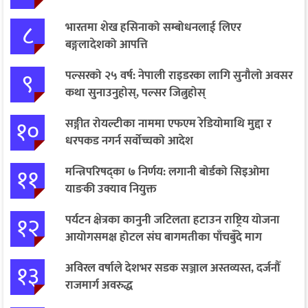
८
भारतमा शेख हसिनाको सम्बोधनलाई लिएर
बङ्गलादेशको आपत्ति
९
पल्सरको २५ वर्ष: नेपाली राइडरका लागि सुनौलो अवसर
कथा सुनाउनुहोस्, पल्सर जित्नुहोस्
१०
सङ्गीत रोयल्टीका नाममा एफएम रेडियोमाथि मुद्दा र
धरपकड नगर्न सर्वोच्चको आदेश
११
मन्त्रिपरिषद्का ७ निर्णय: लगानी बोर्डको सिइओमा
याङकी उक्याव नियुक्त
१२
पर्यटन क्षेत्रका कानुनी जटिलता हटाउन राष्ट्रिय योजना
आयोगसमक्ष होटल संघ बागमतीका पाँचबुँदे माग
१३
अविरल वर्षाले देशभर सडक सञ्जाल अस्तव्यस्त, दर्जनौँ
राजमार्ग अवरुद्ध