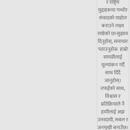
र राष्ट्रिय
मुद्दाहरूमा गम्भीर
संवादको माहोल
बनाउने लक्ष्य
राखेको छ।सुझाव
दिनुहोस्, समाचार
पठाउनुहोस्र हाम्रो
सामग्रीलाई
मूल्यांकन गर्दै
साथ दिँदै
जानुहोस्।
तपाईंको साथ,
विश्वास र
प्रतिक्रियाले नै
हामीलाई अझ
उत्तरदायी, सबल र
जनमुखी बनाउँछ।