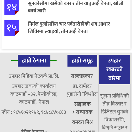
१४
सुनकोसीमा खसेको कार र तीन यात्रु अझै बेपत्ता, खोजी
कार्य जारी
१५
निर्मल पुर्जासहित चार पर्वतारोहीको शव आधार
शिविरमा ल्याइयो, तीन अझै बेपत्ता
हाम्रो ठेगाना
हाम्रो समूह
उपहार
खबरको
उपहार मिडिया नेटवर्क प्रा.लि.
सल्लाहकार
बारेमा
उपहार खबरको कार्यालय
डा. दामाेदर
काठमाडौं –३२, पेप्सीकोला,
पुडासैनी “किशाेर”
सूचना प्रविधिको
काठमाडौँ, नेपाल
तीव्र विस्तार र
सञ्चालक
डिजिटल युगको
फोन : ९८५१०२५९४९, ९८४८८४०८६३
/
सम्पादक
विकाससँगै,
रामदत्त मिश्र
विश्वले सञ्चार र