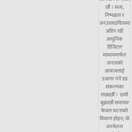
छौं । सत्य,
निष्पक्षता र
जनउत्तरदायित्वमा
अडिग रही
आधुनिक
डिजिटल
माध्यममार्फत
जनताको
आवाजलाई
उजागर गर्ने दृढ
संकल्पका
राख्दछौँ । हामी
बुझ्दछौं समाचार
केवल घटनाको
विवरण होइन; यो
जनचेतना