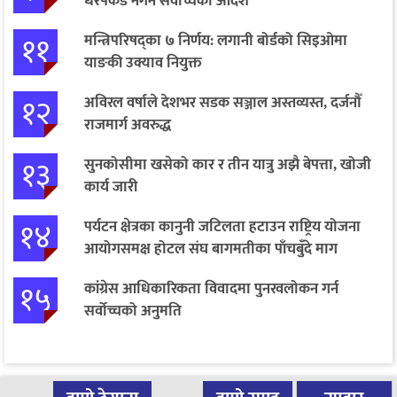
धरपकड नगर्न सर्वोच्चको आदेश
११
मन्त्रिपरिषद्का ७ निर्णय: लगानी बोर्डको सिइओमा
याङकी उक्याव नियुक्त
१२
अविरल वर्षाले देशभर सडक सञ्जाल अस्तव्यस्त, दर्जनौँ
राजमार्ग अवरुद्ध
१३
सुनकोसीमा खसेको कार र तीन यात्रु अझै बेपत्ता, खोजी
कार्य जारी
१४
पर्यटन क्षेत्रका कानुनी जटिलता हटाउन राष्ट्रिय योजना
आयोगसमक्ष होटल संघ बागमतीका पाँचबुँदे माग
१५
कांग्रेस आधिकारिकता विवादमा पुनरवलोकन गर्न
सर्वोच्चको अनुमति