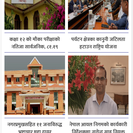
कक्षा १२ को मौका परीक्षाको
पर्यटन क्षेत्रका कानुनी जटिलता
नतिजा सार्वजनिक, ८१.१९
हटाउन राष्ट्रिय योजना
प्रतिशत विद्यार्थी उत्तीर्ण
आयोगसमक्ष होटल संघ
बागमतीका पाँचबुँदे माग
नगरप्रमुखसहित ११ जनाविरुद्ध
नेपाल आयल निगमको कार्यकारी
भ्रष्टाचार मुद्दा दायर
निर्देशकमा नागेन्द्र साह नियुक्त