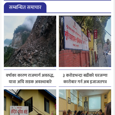
सम्बन्धित समाचार
वर्षाका कारण राजमार्ग अवरुद्ध,
३ करोडभन्दा बढीको घरजग्गा
यात्रा अघि सडक अवस्थाबारे
कारोबार गर्न अब इजाजतपत्र
जानकारी लिन आग्रह
अनिवार्य