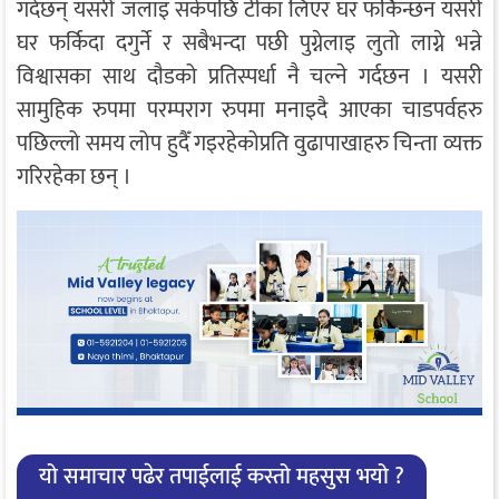
गर्दछन् यसरी जलाइ सकेपछि टीका लिएर घर फर्किन्छन यसरी
घर फर्किदा दगुर्ने र सबैभन्दा पछी पुग्नेलाइ लुतो लाग्ने भन्ने
विश्वासका साथ दाैडको प्रतिस्पर्धा नै चल्ने गर्दछन । यसरी
सामुहिक रुपमा परम्पराग रुपमा मनाइदै आएका चाडपर्वहरु
पछिल्लो समय लोप हुदैँ गइरहेकोप्रति वुढापाखाहरु चिन्ता व्यक्त
गरिरहेका छन् ।
यो समाचार पढेर तपाईलाई कस्तो महसुस भयो ?