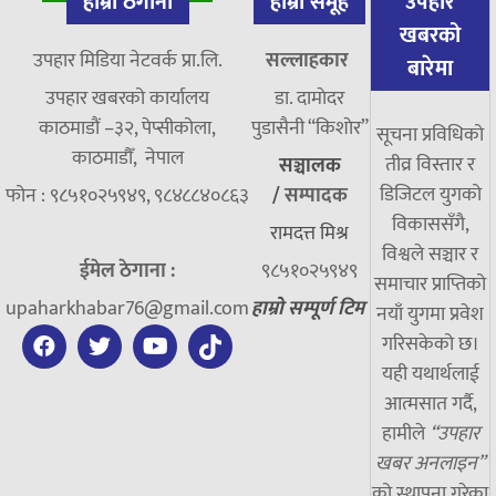
हाम्रो ठेगाना
हाम्रो समूह
उपहार
खबरको
उपहार मिडिया नेटवर्क प्रा.लि.
सल्लाहकार
बारेमा
उपहार खबरको कार्यालय
डा. दामाेदर
काठमाडौं –३२, पेप्सीकोला,
पुडासैनी “किशाेर”
सूचना प्रविधिको
काठमाडौँ, नेपाल
तीव्र विस्तार र
सञ्चालक
डिजिटल युगको
फोन : ९८५१०२५९४९, ९८४८८४०८६३
/
सम्पादक
विकाससँगै,
रामदत्त मिश्र
विश्वले सञ्चार र
ईमेल ठेगाना :
९८५१०२५९४९
समाचार प्राप्तिको
upaharkhabar76@gmail.com
हाम्रो सम्पूर्ण टिम
नयाँ युगमा प्रवेश
गरिसकेको छ।
यही यथार्थलाई
आत्मसात गर्दै,
हामीले
“उपहार
खबर अनलाइन”
को स्थापना गरेका