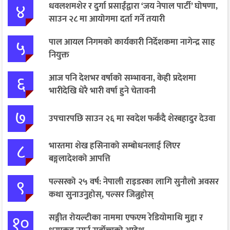
४
धवलशमशेर र दुर्गा प्रसाईंद्वारा ‘जय नेपाल पार्टी’ घोषणा,
साउन २८ मा आयोगमा दर्ता गर्ने तयारी
५
पाल आयल निगमको कार्यकारी निर्देशकमा नागेन्द्र साह
नियुक्त
६
आज पनि देशभर वर्षाको सम्भावना, केही प्रदेशमा
भारीदेखि धेरै भारी वर्षा हुने चेतावनी
७
उपचारपछि साउन २६ मा स्वदेश फर्कँदै शेरबहादुर देउवा
८
भारतमा शेख हसिनाको सम्बोधनलाई लिएर
बङ्गलादेशको आपत्ति
९
पल्सरको २५ वर्ष: नेपाली राइडरका लागि सुनौलो अवसर
कथा सुनाउनुहोस्, पल्सर जित्नुहोस्
१०
सङ्गीत रोयल्टीका नाममा एफएम रेडियोमाथि मुद्दा र